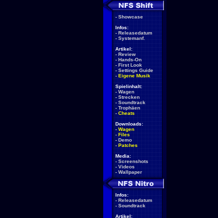
-
Showcase
Infos:
-
Releasedatum
-
Systemanf.
Artikel:
-
Review
-
Hands-On
-
First Look
-
Settings Guide
-
Eigene Musik
Spielinhalt:
-
Wagen
-
Strecken
-
Soundtrack
-
Trophäen
-
Cheats
Downloads:
-
Wagen
-
Files
-
Demo
-
Patches
Media:
-
Screenshots
-
Videos
-
Wallpaper
Infos:
-
Releasedatum
-
Soundtrack
Artikel: