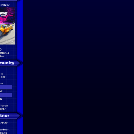
tellen:
D
ation 4
One
te
eder
me:
t:
rieren
ort?
artner
artner:
reaks