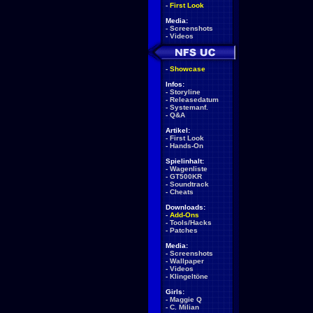
-
First Look
Media:
-
Screenshots
-
Videos
-
Showcase
Infos:
-
Storyline
-
Releasedatum
-
Systemanf.
-
Q&A
Artikel:
-
First Look
-
Hands-On
Spielinhalt:
-
Wagenliste
-
GT500KR
-
Soundtrack
-
Cheats
Downloads:
-
Add-Ons
-
Tools/Hacks
-
Patches
Media:
-
Screenshots
-
Wallpaper
-
Videos
-
Klingeltöne
Girls:
-
Maggie Q
-
C. Milian