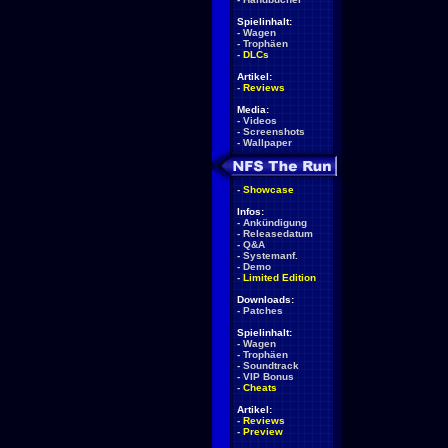
Spielinhalt:
-
Wagen
-
Trophäen
-
DLCs
Artikel:
-
Reviews
Media:
-
Videos
-
Screenshots
-
Wallpaper
-
Showcase
Infos:
-
Ankündigung
-
Releasedatum
-
Q&A
-
Systemanf.
-
Demo
-
Limited Edition
Downloads:
-
Patches
Spielinhalt:
-
Wagen
-
Trophäen
-
Soundtrack
-
VIP Bonus
-
Cheats
Artikel:
-
Reviews
-
Preview