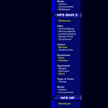
Media:
-
Videos
-
Screenshots
-
Wallpaper
-
Showcase
Infos:
-
Ankündigung
-
Releasedatum
-
Limited Edition
-
Mazda FC3S
-
Systemanf.
Artikel:
-
Review
-
Testberichte
Downloads:
-
Files
-
Patches
Spielinhalt:
-
Wagen
-
Strecken
-
DLCs
Tipps & Tricks
-
Tuning
Media:
-
Videos
-
Screenshots
-
Showcase