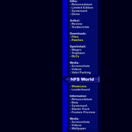
Infos:
-
Releasedatum
-
Limited Edition
-
Systemanf.
-
Demo
Artikel:
-
Review
-
Testberichte
Downloads:
-
Files
-
Patches
Spielinhalt:
-
Wagen
-
Trophäen
-
DLCs
Media:
-
Screenshots
-
Videos
-
Valet Parking
-
Showcase
-
Leaderboard
Information:
-
Releasedatum
-
Beta
-
Systemanf.
-
Starter Pack
-
Feature Preview
Media:
-
Screenshots
-
Videos
-
Wallpaper