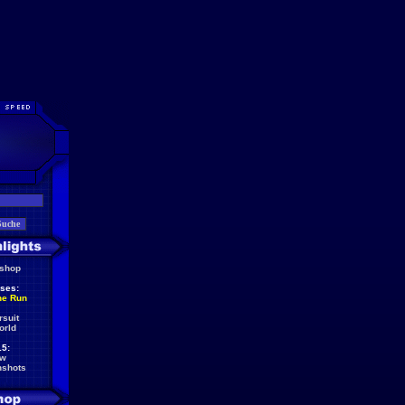
eshop
ses:
he Run
rsuit
orld
5:
ew
nshots