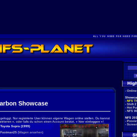
-
Onlin
Showca
-
NFS T
arbon Showcase
-
Shift 2
-
Hot Pu
-
NFS W
NFS 201
ingeloggt. Nur registrierte User können eigene Wagen online stellen. Du kannst
-
Previ
strieren
«
, oder falls du schon einen Account besitzt,
»
hier einloggen
«
!
-
Scree
Toyota Supra (1999)
Fastman25
(
Wagen ansehen
)