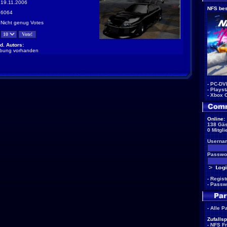
19.11.2006
NFS bes
6064
Nicht genug Votes
d. Autors:
ibung vorhanden
-
PC-DV
-
Playst
-
Xbox 
Online:
138 Gäs
0 Mitgli
Userna
Passwor
-
Regist
-
Passw
-
Alle P
Zufallsp
-
NFS F