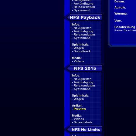
-
Neuigkeiten
Datum:
-
Ankündigung
-
Releasedatum
Aufrufe:
-
Systemanf.
Wertung:
Vote:
Infos:
Beschreibung 
-
Neuigkeiten
Keine Beschre
-
Ankündigung
-
Releasedatum
-
Systemanf.
Spielinhalt:
-
Wagen
-
Soundtrack
Media:
-
Videos
Infos:
-
Neuigkeiten
-
Ankündigung
-
Releasedatum
-
Systemanf.
Spielinhalt:
-
Wagen
Artikel:
-
Preview
Media:
-
Videos
-
Screenshots