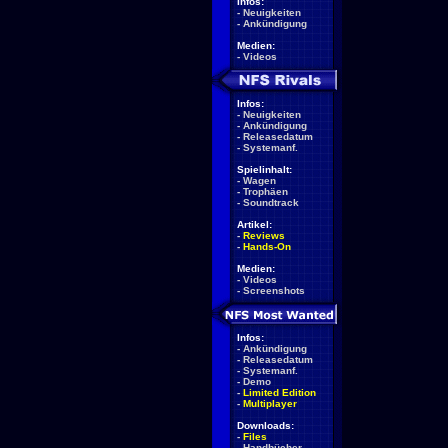
Infos:
-
Neuigkeiten
-
Ankündigung
Medien:
-
Videos
Infos:
-
Neuigkeiten
-
Ankündigung
-
Releasedatum
-
Systemanf.
Spielinhalt:
-
Wagen
-
Trophäen
-
Soundtrack
Artikel:
-
Reviews
-
Hands-On
Medien:
-
Videos
-
Screenshots
Infos:
-
Ankündigung
-
Releasedatum
-
Systemanf.
-
Demo
-
Limited Edition
-
Multiplayer
Downloads:
-
Files
-
Handbücher