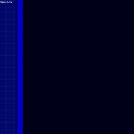
maniacs
D