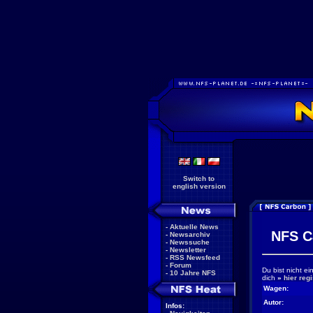
Switch to
english version
-
Aktuelle News
NFS C
-
Newsarchiv
-
Newssuche
-
Newsletter
-
RSS Newsfeed
-
Forum
Du bist nicht e
-
10 Jahre NFS
dich
»
hier regi
Wagen:
Autor:
Infos: