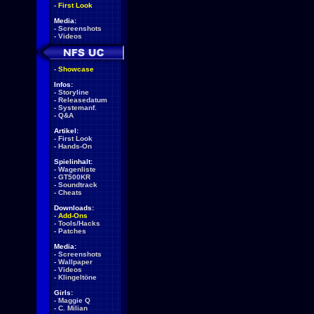
-
First Look
Media:
-
Screenshots
-
Videos
-
Showcase
Infos:
-
Storyline
-
Releasedatum
-
Systemanf.
-
Q&A
Artikel:
-
First Look
-
Hands-On
Spielinhalt:
-
Wagenliste
-
GT500KR
-
Soundtrack
-
Cheats
Downloads:
-
Add-Ons
-
Tools/Hacks
-
Patches
Media:
-
Screenshots
-
Wallpaper
-
Videos
-
Klingeltöne
Girls:
-
Maggie Q
-
C. Milian