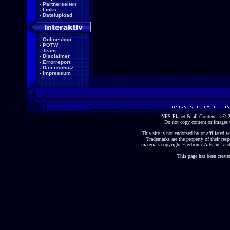
-
Partnerseiten
-
Links
-
Dateiupload
-
Onlineshop
-
POTW
-
Team
-
Disclaimer
-
Errorreport
-
Datenschutz
-
Impressum
NFS-Planet & all Content is ©
Do not copy content or images 
This site is not endorsed by or affiliated wi
Trademarks are the property of their re
materials copyright Electronic Arts Inc. and
This page has been create