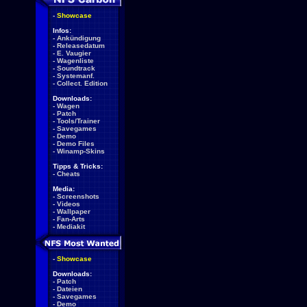
-
Showcase
Infos:
-
Ankündigung
-
Releasedatum
-
E. Vaugier
-
Wagenliste
-
Soundtrack
-
Systemanf.
-
Collect. Edition
Downloads:
-
Wagen
-
Patch
-
Tools/Trainer
-
Savegames
-
Demo
-
Demo Files
-
Winamp-Skins
Tipps & Tricks:
-
Cheats
Media:
-
Screenshots
-
Videos
-
Wallpaper
-
Fan-Arts
-
Mediakit
-
Showcase
Downloads:
-
Patch
-
Dateien
-
Savegames
-
Demo