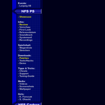
Events:
-
Leipzig 08
-
Showcase
Infos:
-
Review
-
Vorschau
-
First Look
-
Releasedatum
-
Soundtrack
-
Systemanf.
-
Recordings
Spielinhalt:
-
Wagenliste
-
Strecken
Downloads:
-
Patches
-
Tools/Hacks
-
Demo
Tipps & Tricks:
-
Cheats
-
Support
-
Tuning-Guide
Media:
-
Videos
-
Screenshots
-
Wallpaper
Girls:
-
K. Forscutt
-
S. Ohashi