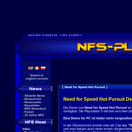
Switch to
english version
-
Aktuelle News
Need for Speed Hot Pursuit D
-
Newsarchiv
-
Newssuche
-
Newsletter
Die Demo von
Need for Speed Hot Pursuit
ist
-
RSS Newsfeed
verfügbar. Die Playstation 3-Version erschien (
-
Forum
-
10 Jahre NFS
Eine Demo für PC ist leider nicht vorgesehe
In der Demoversion konnte man als Cop das
"D
und man bekam auch einen ersten Vorgeschmack
Infos: