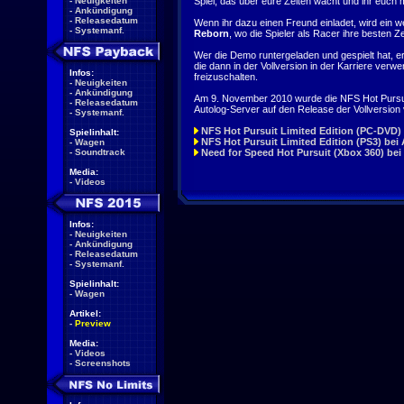
Spiel, das über eure Zeiten wacht und ihr euch
-
Neuigkeiten
-
Ankündigung
-
Releasedatum
Wenn ihr dazu einen Freund einladet, wird ein w
-
Systemanf.
Reborn
, wo die Spieler als Racer ihre besten Z
Wer die Demo runtergeladen und gespielt hat, e
die dann in der Vollversion in der Karriere ve
Infos:
freizuschalten.
-
Neuigkeiten
-
Ankündigung
Am 9. November 2010 wurde die NFS Hot Pursu
-
Releasedatum
Autolog-Server auf den Release der Vollversion 
-
Systemanf.
NFS Hot Pursuit Limited Edition (PC-DVD)
Spielinhalt:
NFS Hot Pursuit Limited Edition (PS3) bei
-
Wagen
Need for Speed Hot Pursuit (Xbox 360) be
-
Soundtrack
Media:
-
Videos
Infos:
-
Neuigkeiten
-
Ankündigung
-
Releasedatum
-
Systemanf.
Spielinhalt:
-
Wagen
Artikel:
-
Preview
Media:
-
Videos
-
Screenshots