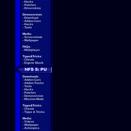
-
Hacks
-
Patches
-
Driverskins
Demoversion:
-
Download
-
Addon-Cars
-
Hacks
-
Tools
Media:
-
Screenshots
-
Wallpaper
FAQs:
-
Multiplayer
Tipps&Tricks:
-
Cheats
-
Eigene Musik
Downloads:
-
Addon-Cars
-
Addon-Tracks
-
Tools
-
Hacks
-
Patches
-
Demoversion
-
Mission-Mods
Tipps&Tricks:
-
Cheats
-
Tipps & Tricks
Media:
-
Videos
-
Wallpaper
-
Actionpics