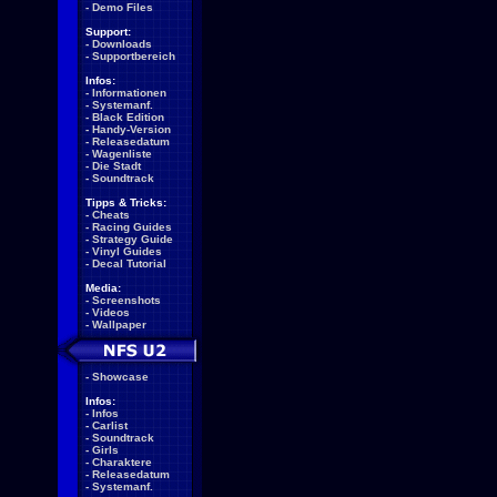
-
Demo Files
Support:
-
Downloads
-
Supportbereich
Infos:
-
Informationen
-
Systemanf.
-
Black Edition
-
Handy-Version
-
Releasedatum
-
Wagenliste
-
Die Stadt
-
Soundtrack
Tipps & Tricks:
-
Cheats
-
Racing Guides
-
Strategy Guide
-
Vinyl Guides
-
Decal Tutorial
Media:
-
Screenshots
-
Videos
-
Wallpaper
-
Showcase
Infos:
-
Infos
-
Carlist
-
Soundtrack
-
Girls
-
Charaktere
-
Releasedatum
-
Systemanf.