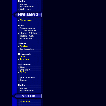
Media:
-
Videos
-
Screenshots
-
Wallpaper
-
Showcase
Infos:
-
Ankündigung
-
Releasedatum
-
Limited Edition
-
Mazda FC3S
-
Systemanf.
Artikel:
-
Review
-
Testberichte
Downloads:
-
Files
-
Patches
Spielinhalt:
-
Wagen
-
Strecken
-
DLCs
Tipps & Tricks
-
Tuning
Media:
-
Videos
-
Screenshots
-
Showcase