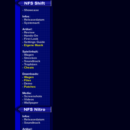
-
Showcase
Infos:
-
Releasedatum
-
Systemanf.
Artikel:
-
Review
-
Hands-On
-
First Look
-
Settings Guide
-
Eigene Musik
Spielinhalt:
-
Wagen
-
Strecken
-
Soundtrack
-
Trophäen
-
Cheats
Downloads:
-
Wagen
-
Files
-
Demo
-
Patches
Media:
-
Screenshots
-
Videos
-
Wallpaper
Infos:
-
Releasedatum
-
Soundtrack
Artikel: