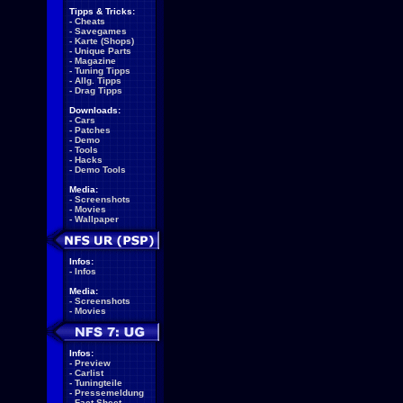
Tipps & Tricks:
-
Cheats
-
Savegames
-
Karte (Shops)
-
Unique Parts
-
Magazine
-
Tuning Tipps
-
Allg. Tipps
-
Drag Tipps
Downloads:
-
Cars
-
Patches
-
Demo
-
Tools
-
Hacks
-
Demo Tools
Media:
-
Screenshots
-
Movies
-
Wallpaper
Infos:
-
Infos
Media:
-
Screenshots
-
Movies
Infos:
-
Preview
-
Carlist
-
Tuningteile
-
Pressemeldung
-
Fact Sheet