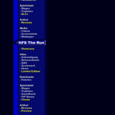
Spielinhalt:
-
Wagen
-
Trophäen
-
DLCs
Artikel:
-
Reviews
Media:
-
Videos
-
Screenshots
-
Wallpaper
-
Showcase
Infos:
-
Ankündigung
-
Releasedatum
-
Q&A
-
Systemanf.
-
Demo
-
Limited Edition
Downloads:
-
Patches
Spielinhalt:
-
Wagen
-
Trophäen
-
Soundtrack
-
VIP Bonus
-
Cheats
Artikel:
-
Reviews
-
Preview