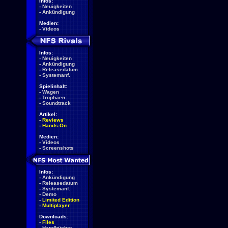
Infos:
-
Neuigkeiten
-
Ankündigung
Medien:
-
Videos
Infos:
-
Neuigkeiten
-
Ankündigung
-
Releasedatum
-
Systemanf.
Spielinhalt:
-
Wagen
-
Trophäen
-
Soundtrack
Artikel:
-
Reviews
-
Hands-On
Medien:
-
Videos
-
Screenshots
Infos:
-
Ankündigung
-
Releasedatum
-
Systemanf.
-
Demo
-
Limited Edition
-
Multiplayer
Downloads:
-
Files
-
Handbücher