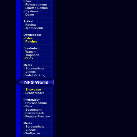
Infos:
-
Releasedatum
-
Limited Edition
-
Systemanf.
-
Demo
Artikel:
-
Review
-
Testberichte
Downloads:
-
Files
-
Patches
Spielinhalt:
-
Wagen
-
Trophäen
-
DLCs
Media:
-
Screenshots
-
Videos
-
Valet Parking
-
Showcase
-
Leaderboard
Information:
-
Releasedatum
-
Beta
-
Systemanf.
-
Starter Pack
-
Feature Preview
Media:
-
Screenshots
-
Videos
-
Wallpaper