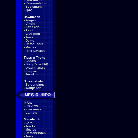
-
Releasedatum
-
Systemanf.
-
Q&A
Downloads:
-
Wagen
-
Vinyls
-
Strecken
-
Patch
-
LAN Tools
-
Tools
-
Demo
-
Demo Tools
-
Movies
-
Hilfe Dateien
Tipps & Tricks:
-
Cheats
-
Drag Race FAQ
-
Drag in 18.8s
-
Support
-
Tutorials
Screenshots:
-
Screenshots
-
Wallpaper
Infos:
-
Preview
-
Interviews
-
Carliste
Downloads:
-
Cars
-
Tracks
-
Movies
-
Demoversion
-
Tools