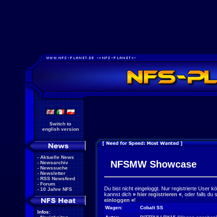
Switch to
english version
-
Aktuelle News
NFSMW Showcase
-
Newsarchiv
-
Newssuche
-
Newsletter
-
RSS Newsfeed
-
Forum
Du bist nicht eingeloggt. Nur registrierte User 
-
10 Jahre NFS
kannst dich
»
hier registrieren
«
, oder falls du
einloggen
«
!
Wagen:
Cobalt SS
Infos: