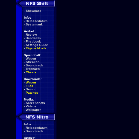
-
Showcase
Infos:
-
Releasedatum
-
Systemanf.
Artikel:
-
Review
-
Hands-On
-
First Look
-
Settings Guide
-
Eigene Musik
Spielinhalt:
-
Wagen
-
Strecken
-
Soundtrack
-
Trophäen
-
Cheats
Downloads:
-
Wagen
-
Files
-
Demo
-
Patches
Media:
-
Screenshots
-
Videos
-
Wallpaper
Infos:
-
Releasedatum
-
Soundtrack
Artikel: