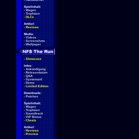
Spielinhalt:
-
Wagen
-
Trophäen
-
DLCs
Artikel:
-
Reviews
Media:
-
Videos
-
Screenshots
-
Wallpaper
-
Showcase
Infos:
-
Ankündigung
-
Releasedatum
-
Q&A
-
Systemanf.
-
Demo
-
Limited Edition
Downloads:
-
Patches
Spielinhalt:
-
Wagen
-
Trophäen
-
Soundtrack
-
VIP Bonus
-
Cheats
Artikel:
-
Reviews
-
Preview