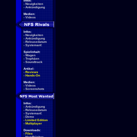
Infos:
-
Neuigkeiten
-
Ankündigung
Medien:
-
Videos
Infos:
-
Neuigkeiten
-
Ankündigung
-
Releasedatum
-
Systemanf.
Spielinhalt:
-
Wagen
-
Trophäen
-
Soundtrack
Artikel:
-
Reviews
-
Hands-On
Medien:
-
Videos
-
Screenshots
Infos:
-
Ankündigung
-
Releasedatum
-
Systemanf.
-
Demo
-
Limited Edition
-
Multiplayer
Downloads:
-
Files
-
Handbücher