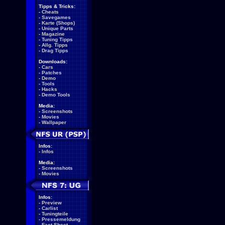
Tipps & Tricks:
-
Cheats
-
Savegames
-
Karte (Shops)
-
Unique Parts
-
Magazine
-
Tuning Tipps
-
Allg. Tipps
-
Drag Tipps
Downloads:
-
Cars
-
Patches
-
Demo
-
Tools
-
Hacks
-
Demo Tools
Media:
-
Screenshots
-
Movies
-
Wallpaper
Infos:
-
Infos
Media:
-
Screenshots
-
Movies
Infos:
-
Preview
-
Carlist
-
Tuningteile
-
Pressemeldung
-
Fact Sheet