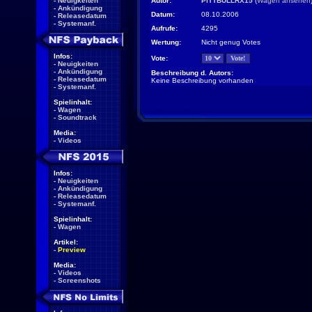
-
Neuigkeiten
Autor:
PITTBULLRX15
(
Wagen ansehen
-
Ankündigung
Datum:
08.10.2006
-
Releasedatum
-
Systemanf.
Aufrufe:
4295
Wertung:
Nicht genug Votes
Infos:
Vote:
-
Neuigkeiten
-
Ankündigung
Beschreibung d. Autors:
-
Releasedatum
Keine Beschreibung vorhanden
-
Systemanf.
Spielinhalt:
-
Wagen
-
Soundtrack
Media:
-
Videos
Infos:
-
Neuigkeiten
-
Ankündigung
-
Releasedatum
-
Systemanf.
Spielinhalt:
-
Wagen
Artikel:
-
Preview
Media:
-
Videos
-
Screenshots