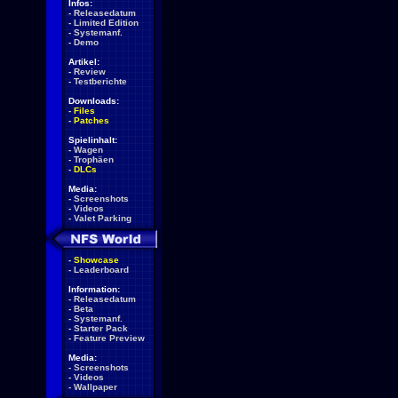
Infos:
-
Releasedatum
-
Limited Edition
-
Systemanf.
-
Demo
Artikel:
-
Review
-
Testberichte
Downloads:
-
Files
-
Patches
Spielinhalt:
-
Wagen
-
Trophäen
-
DLCs
Media:
-
Screenshots
-
Videos
-
Valet Parking
-
Showcase
-
Leaderboard
Information:
-
Releasedatum
-
Beta
-
Systemanf.
-
Starter Pack
-
Feature Preview
Media:
-
Screenshots
-
Videos
-
Wallpaper