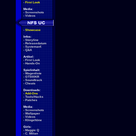
-
First Look
Media:
-
Screenshots
-
Videos
-
Showcase
Infos:
-
Storyline
-
Releasedatum
-
Systemanf.
-
Q&A
Artikel:
-
First Look
-
Hands-On
Spielinhalt:
-
Wagenliste
-
GT500KR
-
Soundtrack
-
Cheats
Downloads:
-
Add-Ons
-
Tools/Hacks
-
Patches
Media:
-
Screenshots
-
Wallpaper
-
Videos
-
Klingeltöne
Girls:
-
Maggie Q
-
C. Milian