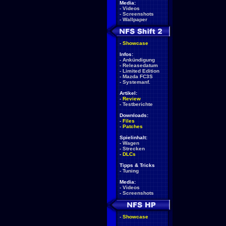
Media:
-
Videos
-
Screenshots
-
Wallpaper
-
Showcase
Infos:
-
Ankündigung
-
Releasedatum
-
Limited Edition
-
Mazda FC3S
-
Systemanf.
Artikel:
-
Review
-
Testberichte
Downloads:
-
Files
-
Patches
Spielinhalt:
-
Wagen
-
Strecken
-
DLCs
Tipps & Tricks
-
Tuning
Media:
-
Videos
-
Screenshots
-
Showcase