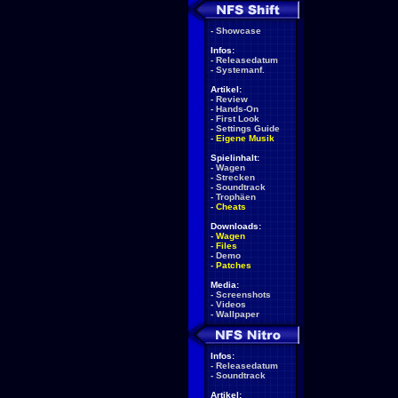
-
Showcase
Infos:
-
Releasedatum
-
Systemanf.
Artikel:
-
Review
-
Hands-On
-
First Look
-
Settings Guide
-
Eigene Musik
Spielinhalt:
-
Wagen
-
Strecken
-
Soundtrack
-
Trophäen
-
Cheats
Downloads:
-
Wagen
-
Files
-
Demo
-
Patches
Media:
-
Screenshots
-
Videos
-
Wallpaper
Infos:
-
Releasedatum
-
Soundtrack
Artikel: