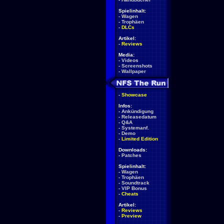
Spielinhalt:
-
Wagen
-
Trophäen
-
DLCs
Artikel:
-
Reviews
Media:
-
Videos
-
Screenshots
-
Wallpaper
-
Showcase
Infos:
-
Ankündigung
-
Releasedatum
-
Q&A
-
Systemanf.
-
Demo
-
Limited Edition
Downloads:
-
Patches
Spielinhalt:
-
Wagen
-
Trophäen
-
Soundtrack
-
VIP Bonus
-
Cheats
Artikel:
-
Reviews
-
Preview