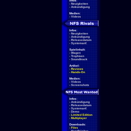
Infos:
-
Neuigkeiten
-
Ankündigung
Medien:
-
Videos
Infos:
-
Neuigkeiten
-
Ankündigung
-
Releasedatum
-
Systemanf.
Spielinhalt:
-
Wagen
-
Trophäen
-
Soundtrack
Artikel:
-
Reviews
-
Hands-On
Medien:
-
Videos
-
Screenshots
Infos:
-
Ankündigung
-
Releasedatum
-
Systemanf.
-
Demo
-
Limited Edition
-
Multiplayer
Downloads:
-
Files
-
Handbücher