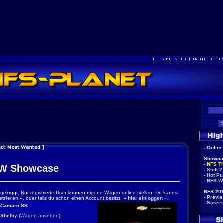
-
Onlin
Showca
-
NFS T
W Showcase
-
Shift 2
-
Hot Pu
-
NFS W
NFS 201
ingeloggt. Nur registrierte User können eigene Wagen online stellen. Du kannst
-
Previ
strieren
«
, oder falls du schon einen Account besitzt,
»
hier einloggen
«
!
-
Scree
Camaro SS
Shelby
(
Wagen ansehen
)