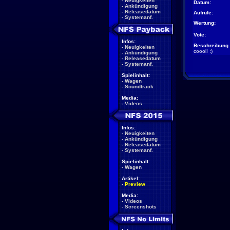
-
Neuigkeiten
Datum:
-
Ankündigung
-
Releasedatum
Aufrufe:
-
Systemanf.
Wertung:
Vote:
Infos:
Beschreibung 
-
Neuigkeiten
coool! :)
-
Ankündigung
-
Releasedatum
-
Systemanf.
Spielinhalt:
-
Wagen
-
Soundtrack
Media:
-
Videos
Infos:
-
Neuigkeiten
-
Ankündigung
-
Releasedatum
-
Systemanf.
Spielinhalt:
-
Wagen
Artikel:
-
Preview
Media:
-
Videos
-
Screenshots