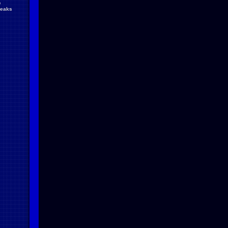
D
reaks