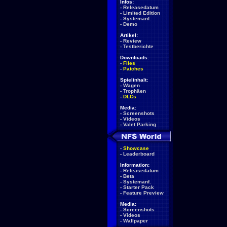
Infos:
-
Releasedatum
-
Limited Edition
-
Systemanf.
-
Demo
Artikel:
-
Review
-
Testberichte
Downloads:
-
Files
-
Patches
Spielinhalt:
-
Wagen
-
Trophäen
-
DLCs
Media:
-
Screenshots
-
Videos
-
Valet Parking
-
Showcase
-
Leaderboard
Information:
-
Releasedatum
-
Beta
-
Systemanf.
-
Starter Pack
-
Feature Preview
Media:
-
Screenshots
-
Videos
-
Wallpaper