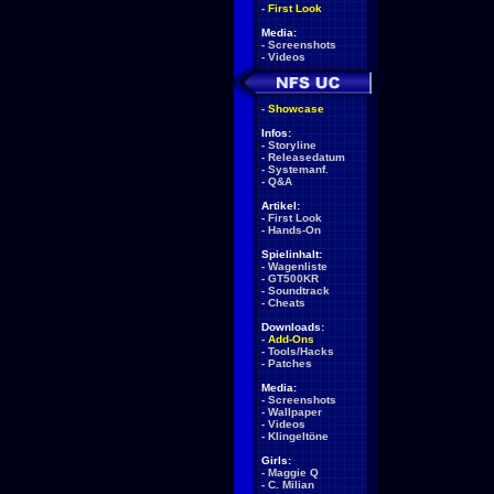
-
First Look
Media:
-
Screenshots
-
Videos
-
Showcase
Infos:
-
Storyline
-
Releasedatum
-
Systemanf.
-
Q&A
Artikel:
-
First Look
-
Hands-On
Spielinhalt:
-
Wagenliste
-
GT500KR
-
Soundtrack
-
Cheats
Downloads:
-
Add-Ons
-
Tools/Hacks
-
Patches
Media:
-
Screenshots
-
Wallpaper
-
Videos
-
Klingeltöne
Girls:
-
Maggie Q
-
C. Milian