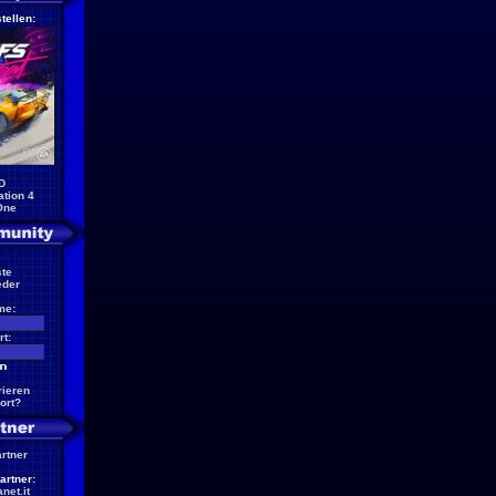
tellen:
D
ation 4
One
te
eder
me:
t:
rieren
ort?
artner
artner:
net.it