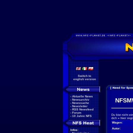
Switch to
english version
-
Aktuelle News
NFSM
-
Newsarchiv
-
Newssuche
-
Newsletter
-
RSS Newsfeed
-
Forum
Du bist nicht e
-
10 Jahre NFS
dich
»
hier regi
Wagen:
Autor:
Infos: