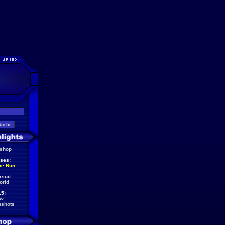
eshop
ses:
he Run
rsuit
orld
5:
ew
nshots