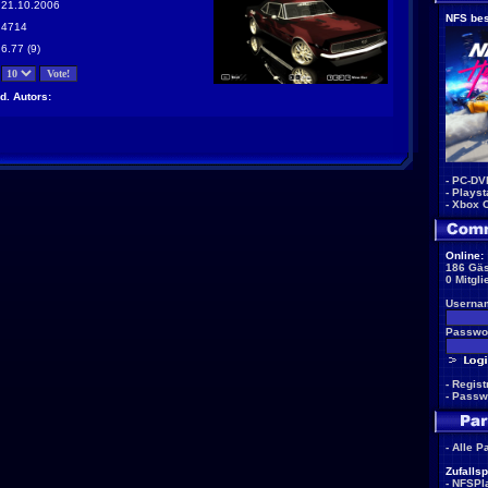
21.10.2006
NFS bes
4714
6.77 (9)
d. Autors:
-
PC-DV
-
Playst
-
Xbox 
Online:
186 Gäs
0 Mitgli
Userna
Passwor
-
Regist
-
Passw
-
Alle P
Zufallsp
-
NFSPla