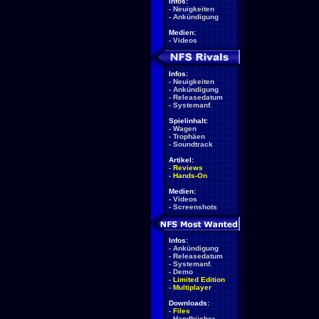
Infos:
-
Neuigkeiten
-
Ankündigung
Medien:
-
Videos
Infos:
-
Neuigkeiten
-
Ankündigung
-
Releasedatum
-
Systemanf.
Spielinhalt:
-
Wagen
-
Trophäen
-
Soundtrack
Artikel:
-
Reviews
-
Hands-On
Medien:
-
Videos
-
Screenshots
Infos:
-
Ankündigung
-
Releasedatum
-
Systemanf.
-
Demo
-
Limited Edition
-
Multiplayer
Downloads:
-
Files
-
Handbücher