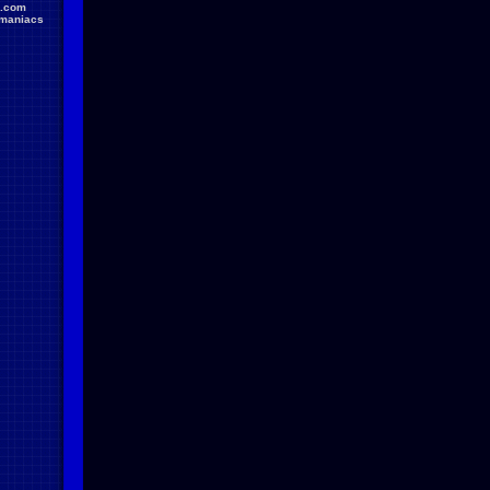
.com
maniacs