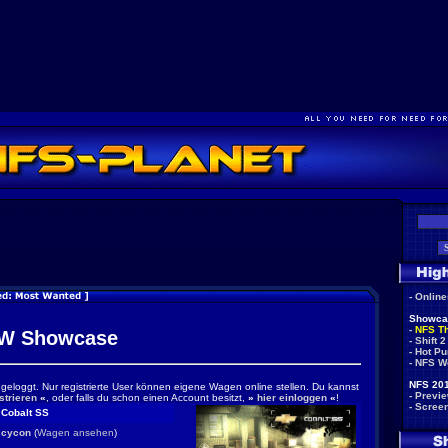
-
Onlin
Showca
-
NFS T
W Showcase
-
Shift 2
-
Hot Pu
-
NFS W
NFS 201
ingeloggt. Nur registrierte User können eigene Wagen online stellen. Du kannst
-
Previ
strieren
«
, oder falls du schon einen Account besitzt,
»
hier einloggen
«
!
-
Scree
Cobalt SS
cycon
(
Wagen ansehen
)