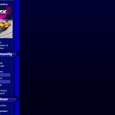
tellen:
D
ation 4
One
te
eder
me:
t:
rieren
ort?
artner
artner:
D