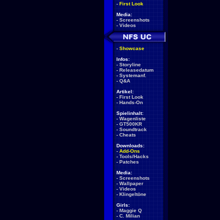
-
First Look
Media:
-
Screenshots
-
Videos
-
Showcase
Infos:
-
Storyline
-
Releasedatum
-
Systemanf.
-
Q&A
Artikel:
-
First Look
-
Hands-On
Spielinhalt:
-
Wagenliste
-
GT500KR
-
Soundtrack
-
Cheats
Downloads:
-
Add-Ons
-
Tools/Hacks
-
Patches
Media:
-
Screenshots
-
Wallpaper
-
Videos
-
Klingeltöne
Girls:
-
Maggie Q
-
C. Milian