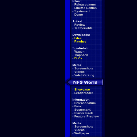
Infos:
-
Releasedatum
-
Limited Edition
-
Systemanf.
-
Demo
Artikel:
-
Review
-
Testberichte
Downloads:
-
Files
-
Patches
Spielinhalt:
-
Wagen
-
Trophäen
-
DLCs
Media:
-
Screenshots
-
Videos
-
Valet Parking
-
Showcase
-
Leaderboard
Information:
-
Releasedatum
-
Beta
-
Systemanf.
-
Starter Pack
-
Feature Preview
Media:
-
Screenshots
-
Videos
-
Wallpaper