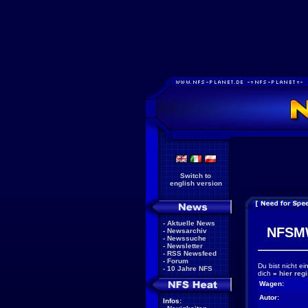
Switch to
english version
-
Aktuelle News
NFSM
-
Newsarchiv
-
Newssuche
-
Newsletter
-
RSS Newsfeed
-
Forum
Du bist nicht e
-
10 Jahre NFS
dich
»
hier regi
Wagen:
Autor:
Infos: