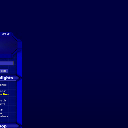
eshop
ses:
he Run
rsuit
orld
5:
ew
nshots