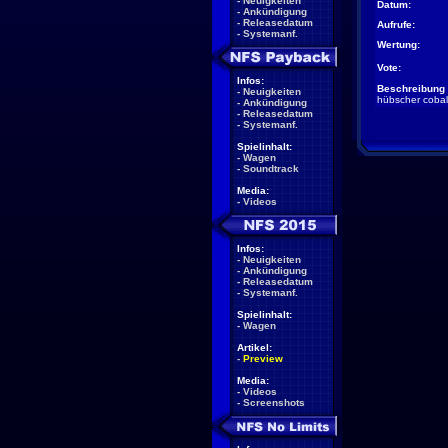
-
Neuigkeiten
Datum:
-
Ankündigung
-
Releasedatum
Aufrufe:
-
Systemanf.
Wertung:
Vote:
Infos:
Beschreibung 
-
Neuigkeiten
hübscher cobalt
-
Ankündigung
-
Releasedatum
-
Systemanf.
Spielinhalt:
-
Wagen
-
Soundtrack
Media:
-
Videos
Infos:
-
Neuigkeiten
-
Ankündigung
-
Releasedatum
-
Systemanf.
Spielinhalt:
-
Wagen
Artikel:
-
Preview
Media:
-
Videos
-
Screenshots