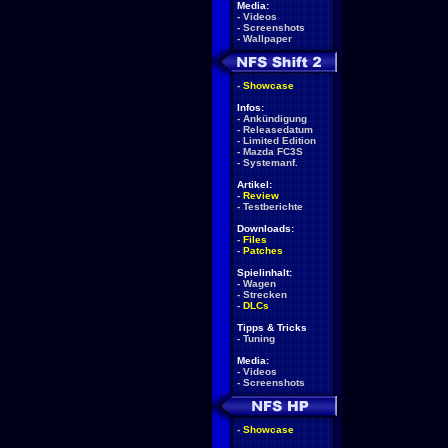
Media:
-
Videos
-
Screenshots
-
Wallpaper
-
Showcase
Infos:
-
Ankündigung
-
Releasedatum
-
Limited Edition
-
Mazda FC3S
-
Systemanf.
Artikel:
-
Review
-
Testberichte
Downloads:
-
Files
-
Patches
Spielinhalt:
-
Wagen
-
Strecken
-
DLCs
Tipps & Tricks
-
Tuning
Media:
-
Videos
-
Screenshots
-
Showcase