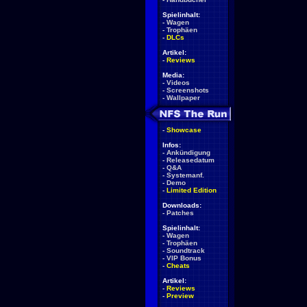
Spielinhalt:
-
Wagen
-
Trophäen
-
DLCs
Artikel:
-
Reviews
Media:
-
Videos
-
Screenshots
-
Wallpaper
-
Showcase
Infos:
-
Ankündigung
-
Releasedatum
-
Q&A
-
Systemanf.
-
Demo
-
Limited Edition
Downloads:
-
Patches
Spielinhalt:
-
Wagen
-
Trophäen
-
Soundtrack
-
VIP Bonus
-
Cheats
Artikel:
-
Reviews
-
Preview