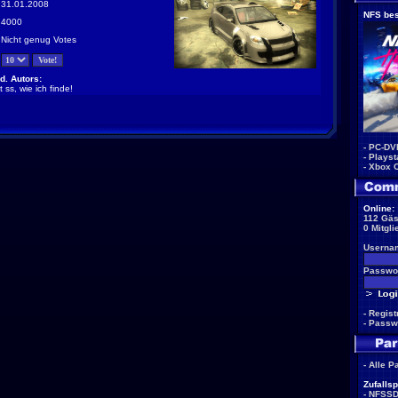
31.01.2008
NFS bes
4000
Nicht genug Votes
d. Autors:
 ss, wie ich finde!
-
PC-DV
-
Playst
-
Xbox 
Online:
112 Gäs
0 Mitgli
Userna
Passwor
-
Regist
-
Passw
-
Alle P
Zufallsp
-
NFSS