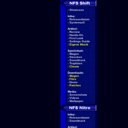
-
Showcase
Infos:
-
Releasedatum
-
Systemanf.
Artikel:
-
Review
-
Hands-On
-
First Look
-
Settings Guide
-
Eigene Musik
Spielinhalt:
-
Wagen
-
Strecken
-
Soundtrack
-
Trophäen
-
Cheats
Downloads:
-
Wagen
-
Files
-
Demo
-
Patches
Media:
-
Screenshots
-
Videos
-
Wallpaper
Infos:
-
Releasedatum
-
Soundtrack
Artikel: