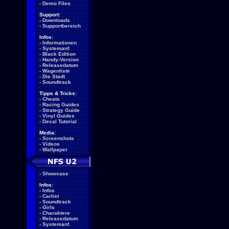
-
Demo Files
Support:
-
Downloads
-
Supportbereich
Infos:
-
Informationen
-
Systemanf.
-
Black Edition
-
Handy-Version
-
Releasedatum
-
Wagenliste
-
Die Stadt
-
Soundtrack
Tipps & Tricks:
-
Cheats
-
Racing Guides
-
Strategy Guide
-
Vinyl Guides
-
Decal Tutorial
Media:
-
Screenshots
-
Videos
-
Wallpaper
-
Showcase
Infos:
-
Infos
-
Carlist
-
Soundtrack
-
Girls
-
Charaktere
-
Releasedatum
-
Systemanf.