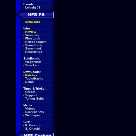
Events:
-
Leipzig 08
-
Showcase
Infos:
-
Review
-
Vorschau
-
First Look
-
Releasedatum
-
Soundtrack
-
Systemanf.
-
Recordings
Spielinhalt:
-
Wagenliste
-
Strecken
Downloads:
-
Patches
-
Tools/Hacks
-
Demo
Tipps & Tricks:
-
Cheats
-
Support
-
Tuning-Guide
Media:
-
Videos
-
Screenshots
-
Wallpaper
Girls:
-
K. Forscutt
-
S. Ohashi