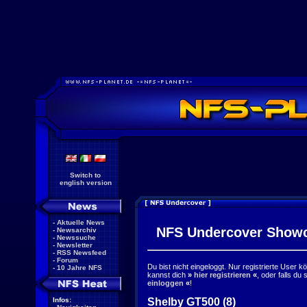
Switch to
english version
-
Aktuelle News
NFS Undercover Show
-
Newsarchiv
-
Newssuche
-
Newsletter
-
RSS Newsfeed
-
Forum
Du bist nicht eingeloggt. Nur registrierte User 
-
10 Jahre NFS
kannst dich
»
hier registrieren
«
, oder falls du
einloggen
«
!
Shelby GT500 (8)
Infos: