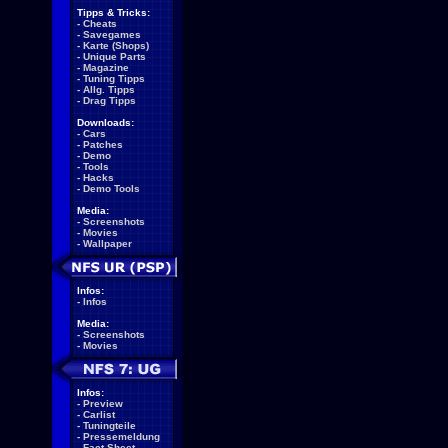
Tipps & Tricks:
-
Cheats
-
Savegames
-
Karte (Shops)
-
Unique Parts
-
Magazine
-
Tuning Tipps
-
Allg. Tipps
-
Drag Tipps
Downloads:
-
Cars
-
Patches
-
Demo
-
Tools
-
Hacks
-
Demo Tools
Media:
-
Screenshots
-
Movies
-
Wallpaper
Infos:
-
Infos
Media:
-
Screenshots
-
Movies
Infos:
-
Preview
-
Carlist
-
Tuningteile
-
Pressemeldung
-
Fact Sheet