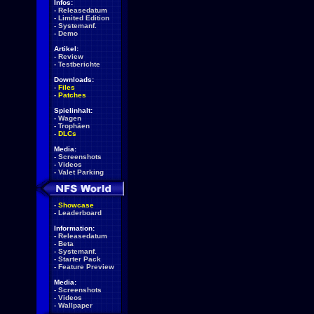
Infos:
-
Releasedatum
-
Limited Edition
-
Systemanf.
-
Demo
Artikel:
-
Review
-
Testberichte
Downloads:
-
Files
-
Patches
Spielinhalt:
-
Wagen
-
Trophäen
-
DLCs
Media:
-
Screenshots
-
Videos
-
Valet Parking
-
Showcase
-
Leaderboard
Information:
-
Releasedatum
-
Beta
-
Systemanf.
-
Starter Pack
-
Feature Preview
Media:
-
Screenshots
-
Videos
-
Wallpaper