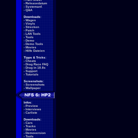
-
Releasedatum
-
Systemanf.
-
Q&A
Downloads:
-
Wagen
-
Vinyls
-
Strecken
-
Patch
-
LAN Tools
-
Tools
-
Demo
-
Demo Tools
-
Movies
-
Hilfe Dateien
Tipps & Tricks:
-
Cheats
-
Drag Race FAQ
-
Drag in 18.8s
-
Support
-
Tutorials
Screenshots:
-
Screenshots
-
Wallpaper
Infos:
-
Preview
-
Interviews
-
Carliste
Downloads:
-
Cars
-
Tracks
-
Movies
-
Demoversion
-
Tools