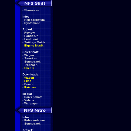
-
Showcase
Infos:
-
Releasedatum
-
Systemanf.
Artikel:
-
Review
-
Hands-On
-
First Look
-
Settings Guide
-
Eigene Musik
Spielinhalt:
-
Wagen
-
Strecken
-
Soundtrack
-
Trophäen
-
Cheats
Downloads:
-
Wagen
-
Files
-
Demo
-
Patches
Media:
-
Screenshots
-
Videos
-
Wallpaper
Infos:
-
Releasedatum
-
Soundtrack
Artikel: