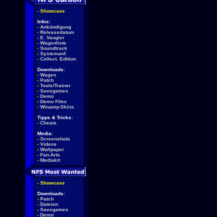
-
Showcase
Infos:
-
Ankündigung
-
Releasedatum
-
E. Vaugier
-
Wagenliste
-
Soundtrack
-
Systemanf.
-
Collect. Edition
Downloads:
-
Wagen
-
Patch
-
Tools/Trainer
-
Savegames
-
Demo
-
Demo Files
-
Winamp-Skins
Tipps & Tricks:
-
Cheats
Media:
-
Screenshots
-
Videos
-
Wallpaper
-
Fan-Arts
-
Mediakit
-
Showcase
Downloads:
-
Patch
-
Dateien
-
Savegames
-
Demo