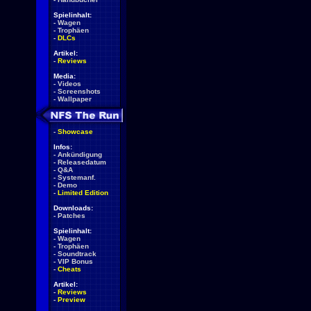
Spielinhalt:
-
Wagen
-
Trophäen
-
DLCs
Artikel:
-
Reviews
Media:
-
Videos
-
Screenshots
-
Wallpaper
-
Showcase
Infos:
-
Ankündigung
-
Releasedatum
-
Q&A
-
Systemanf.
-
Demo
-
Limited Edition
Downloads:
-
Patches
Spielinhalt:
-
Wagen
-
Trophäen
-
Soundtrack
-
VIP Bonus
-
Cheats
Artikel:
-
Reviews
-
Preview