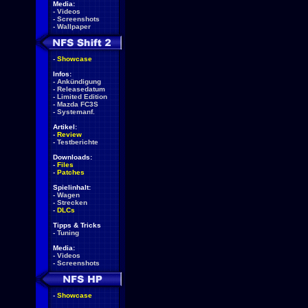
Media:
-
Videos
-
Screenshots
-
Wallpaper
-
Showcase
Infos:
-
Ankündigung
-
Releasedatum
-
Limited Edition
-
Mazda FC3S
-
Systemanf.
Artikel:
-
Review
-
Testberichte
Downloads:
-
Files
-
Patches
Spielinhalt:
-
Wagen
-
Strecken
-
DLCs
Tipps & Tricks
-
Tuning
Media:
-
Videos
-
Screenshots
-
Showcase