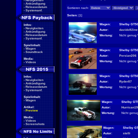
-
Neuigkeiten
-
Ankündigung
-
Releasedatum
Sortieren nach:
-
Systemanf.
Seiten:
[1]
Wagen:
Shelby GT5
Infos:
-
Neuigkeiten
Autor:
davido92ine
-
Ankündigung
-
Releasedatum
Wertung:
Nicht genug 
-
Systemanf.
Spielinhalt:
-
Wagen
Wagen:
Shelby GT5
-
Soundtrack
Autor:
Persian206
Media:
Wertung:
Nicht genug 
-
Videos
Wagen:
Shelby GT5
Infos:
-
Neuigkeiten
Autor:
Ryder87
-
Ankündigung
-
Releasedatum
Wertung:
Nicht genug 
-
Systemanf.
Spielinhalt:
-
Wagen
Wagen:
Shelby GT
Artikel:
Autor:
Hurrican1
-
Preview
Wertung:
Nicht genu
Media:
-
Videos
-
Screenshots
Wagen:
Shelby G
Autor:
stelli