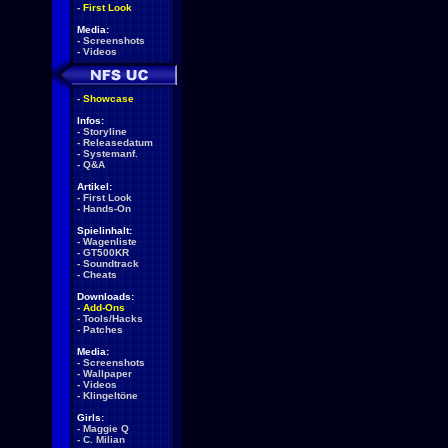
-
First Look
Media:
-
Screenshots
-
Videos
-
Showcase
Infos:
-
Storyline
-
Releasedatum
-
Systemanf.
-
Q&A
Artikel:
-
First Look
-
Hands-On
Spielinhalt:
-
Wagenliste
-
GT500KR
-
Soundtrack
-
Cheats
Downloads:
-
Add-Ons
-
Tools/Hacks
-
Patches
Media:
-
Screenshots
-
Wallpaper
-
Videos
-
Klingeltöne
Girls:
-
Maggie Q
-
C. Milian