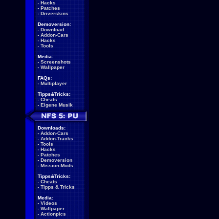
-
Hacks
-
Patches
-
Driverskins
Demoversion:
-
Download
-
Addon-Cars
-
Hacks
-
Tools
Media:
-
Screenshots
-
Wallpaper
FAQs:
-
Multiplayer
Tipps&Tricks:
-
Cheats
-
Eigene Musik
Downloads:
-
Addon-Cars
-
Addon-Tracks
-
Tools
-
Hacks
-
Patches
-
Demoversion
-
Mission-Mods
Tipps&Tricks:
-
Cheats
-
Tipps & Tricks
Media:
-
Videos
-
Wallpaper
-
Actionpics