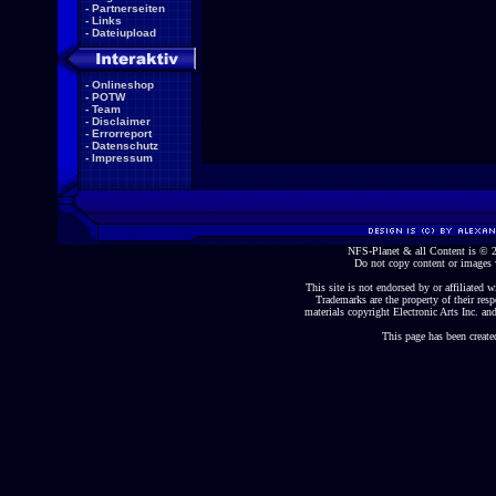
-
Partnerseiten
-
Links
-
Dateiupload
-
Onlineshop
-
POTW
-
Team
-
Disclaimer
-
Errorreport
-
Datenschutz
-
Impressum
NFS-Planet & all Content is ©
Do not copy content or images 
This site is not endorsed by or affiliated wi
Trademarks are the property of their re
materials copyright Electronic Arts Inc. and
This page has been create