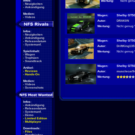
Infos:
Wertung:
Nicht gen
-
Neuigkeiten
-
Ankündigung
Medien:
Wagen:
Shelby GT5
-
Videos
Autor:
DRAK0N
Wertung:
Nicht genug 
Infos:
-
Neuigkeiten
-
Ankündigung
Wagen:
Shelby GT5
-
Releasedatum
-
Systemanf.
Autor:
DriftKing13
Spielinhalt:
Wertung:
Nicht genug 
-
Wagen
-
Trophäen
-
Soundtrack
Wagen:
Shelby GT5
Artikel:
-
Reviews
Autor:
musclecar9
-
Hands-On
Wertung:
Medien:
-
Videos
-
Screenshots
Infos:
-
Ankündigung
-
Releasedatum
-
Systemanf.
-
Demo
-
Limited Edition
-
Multiplayer
Downloads:
-
Files
-
Handbücher