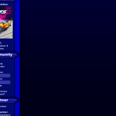
tellen:
D
ation 4
One
te
eder
me:
t:
rieren
ort?
artner
artner:
maniacs