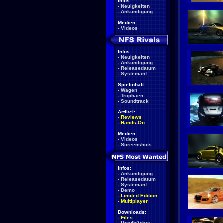
Infos:
-
Neuigkeiten
-
Ankündigung
Medien:
-
Videos
Infos:
-
Neuigkeiten
-
Ankündigung
-
Releasedatum
-
Systemanf.
Spielinhalt:
-
Wagen
-
Trophäen
-
Soundtrack
Artikel:
-
Reviews
-
Hands-On
Medien:
-
Videos
-
Screenshots
Infos:
-
Ankündigung
-
Releasedatum
-
Systemanf.
-
Demo
-
Limited Edition
-
Multiplayer
Downloads:
-
Files
-
Handbücher