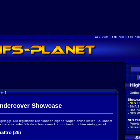
-
Onlin
Showca
-
NFS T
ndercover Showcase
-
Shift 2
-
Hot Pu
-
NFS W
NFS 201
ingeloggt. Nur registrierte User können eigene Wagen online stellen. Du kannst
-
Previ
strieren
«
, oder falls du schon einen Account besitzt,
»
hier einloggen
«
!
-
Scree
attro (26)