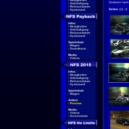
-
Neuigkeiten
Sortieren nach
-
Ankündigung
-
Releasedatum
Seiten:
[1]
-
2
-
Systemanf.
Infos:
-
Neuigkeiten
-
Ankündigung
-
Releasedatum
-
Systemanf.
Spielinhalt:
-
Wagen
-
Soundtrack
Media:
-
Videos
Infos:
-
Neuigkeiten
-
Ankündigung
-
Releasedatum
-
Systemanf.
Spielinhalt:
-
Wagen
Artikel:
-
Preview
Media:
-
Videos
-
Screenshots