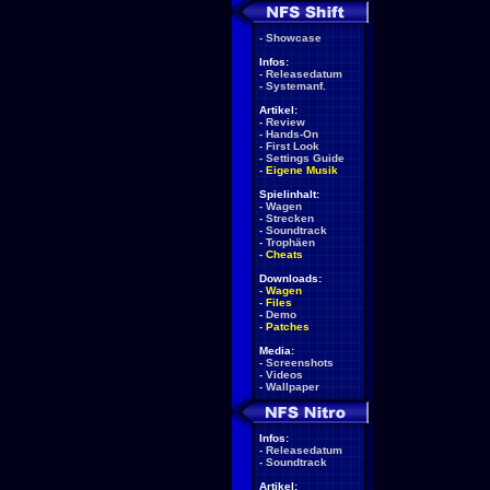
-
Showcase
Infos:
-
Releasedatum
-
Systemanf.
Artikel:
-
Review
-
Hands-On
-
First Look
-
Settings Guide
-
Eigene Musik
Spielinhalt:
-
Wagen
-
Strecken
-
Soundtrack
-
Trophäen
-
Cheats
Downloads:
-
Wagen
-
Files
-
Demo
-
Patches
Media:
-
Screenshots
-
Videos
-
Wallpaper
Infos:
-
Releasedatum
-
Soundtrack
Artikel: