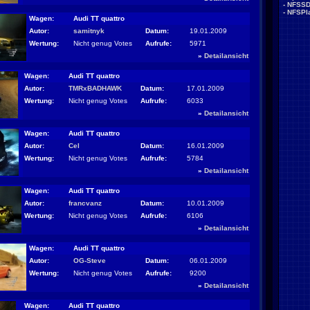
-
NFSS
-
NFSPla
Wagen:
Audi TT quattro
Autor:
samitnyk
Datum:
19.01.2009
Wertung:
Nicht genug Votes
Aufrufe:
5971
»
Detailansicht
Wagen:
Audi TT quattro
Autor:
TMRxBADHAWK
Datum:
17.01.2009
Wertung:
Nicht genug Votes
Aufrufe:
6033
»
Detailansicht
Wagen:
Audi TT quattro
Autor:
Cel
Datum:
16.01.2009
Wertung:
Nicht genug Votes
Aufrufe:
5784
»
Detailansicht
Wagen:
Audi TT quattro
Autor:
francvanz
Datum:
10.01.2009
Wertung:
Nicht genug Votes
Aufrufe:
6106
»
Detailansicht
Wagen:
Audi TT quattro
Autor:
OG-Steve
Datum:
06.01.2009
Wertung:
Nicht genug Votes
Aufrufe:
9200
»
Detailansicht
Wagen:
Audi TT quattro