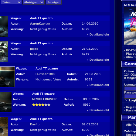
:
NFS bes
Wagen:
Audi TT quattro
Autor:
AaronKapitan
Datum:
14.06.2010
Wertung:
Nicht genug Votes
Aufrufe:
6079
»
Detailansicht
Wagen:
Audi TT quattro
Autor:
jupox
Datum:
21.04.2009
-
PC-DV
-
Playst
Wertung:
Nicht genug Votes
Aufrufe:
6719
-
Xbox 
»
Detailansicht
Wagen:
Audi TT quattro
Online:
Autor:
Hurrican1990
Datum:
21.03.2009
124 Gäs
0 Mitgli
Wertung:
Nicht genug Votes
Aufrufe:
9693
Userna
»
Detailansicht
Passwor
Wagen:
Audi TT quattro
Autor:
NFSKILLDRIVER
Datum:
03.03.2009
Wertung:
Aufrufe:
8939
-
Regist
»
Detailansicht
-
Passw
Wagen:
Audi TT quattro
Autor:
Dac4u
Datum:
02.03.2009
-
Alle P
Wertung:
Nicht genug Votes
Aufrufe:
6299
Zufallsp
-
Speed
»
Detailansicht