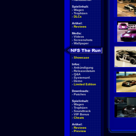
Spielinhalt:
-
Wagen
-
Trophäen
-
DLCs
Artikel:
-
Reviews
Media:
-
Videos
-
Screenshots
-
Wallpaper
-
Showcase
Infos:
-
Ankündigung
-
Releasedatum
-
Q&A
-
Systemanf.
-
Demo
-
Limited Edition
Downloads:
-
Patches
Spielinhalt:
-
Wagen
-
Trophäen
-
Soundtrack
-
VIP Bonus
-
Cheats
Artikel:
-
Reviews
-
Preview