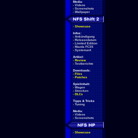
Media:
-
Videos
-
Screenshots
-
Wallpaper
-
Showcase
Infos:
-
Ankündigung
-
Releasedatum
-
Limited Edition
-
Mazda FC3S
-
Systemanf.
Artikel:
-
Review
-
Testberichte
Downloads:
-
Files
-
Patches
Spielinhalt:
-
Wagen
-
Strecken
-
DLCs
Tipps & Tricks
-
Tuning
Media:
-
Videos
-
Screenshots
-
Showcase