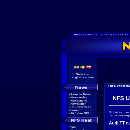
Switch to
english version
-
Aktuelle News
NFS U
-
Newsarchiv
-
Newssuche
-
Newsletter
-
RSS Newsfeed
-
Forum
Du bist nicht e
-
10 Jahre NFS
dich
»
hier regi
Audi TT qu
Infos: