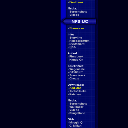
-
First Look
Media:
-
Screenshots
-
Videos
-
Showcase
Infos:
-
Storyline
-
Releasedatum
-
Systemanf.
-
Q&A
Artikel:
-
First Look
-
Hands-On
Spielinhalt:
-
Wagenliste
-
GT500KR
-
Soundtrack
-
Cheats
Downloads:
-
Add-Ons
-
Tools/Hacks
-
Patches
Media:
-
Screenshots
-
Wallpaper
-
Videos
-
Klingeltöne
Girls:
-
Maggie Q
-
C. Milian