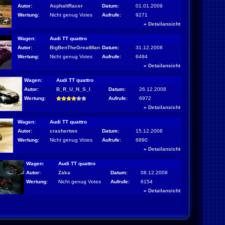
Autor:
AsphaltRacer
Datum:
01.01.2009
Wertung:
Nicht genug Votes
Aufrufe:
9271
»
Detailansicht
Wagen:
Audi TT quattro
Autor:
BigBenTheGreatMan
Datum:
31.12.2008
Wertung:
Nicht genug Votes
Aufrufe:
6494
»
Detailansicht
Wagen:
Audi TT quattro
Autor:
B_R_U_N_S_I
Datum:
26.12.2008
Wertung:
Aufrufe:
6972
»
Detailansicht
Wagen:
Audi TT quattro
Autor:
crashertwo
Datum:
15.12.2008
Wertung:
Nicht genug Votes
Aufrufe:
6890
»
Detailansicht
Wagen:
Audi TT quattro
Autor:
Zaka
Datum:
08.12.2008
Wertung:
Nicht genug Votes
Aufrufe:
6154
»
Detailansicht