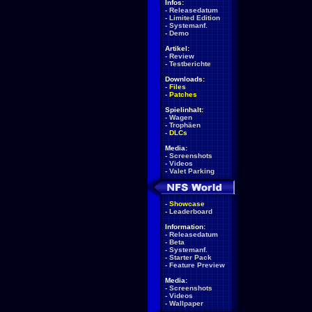
Infos:
-
Releasedatum
-
Limited Edition
-
Systemanf.
-
Demo
Artikel:
-
Review
-
Testberichte
Downloads:
-
Files
-
Patches
Spielinhalt:
-
Wagen
-
Trophäen
-
DLCs
Media:
-
Screenshots
-
Videos
-
Valet Parking
-
Showcase
-
Leaderboard
Information:
-
Releasedatum
-
Beta
-
Systemanf.
-
Starter Pack
-
Feature Preview
Media:
-
Screenshots
-
Videos
-
Wallpaper