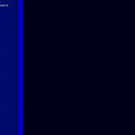
D
net.it