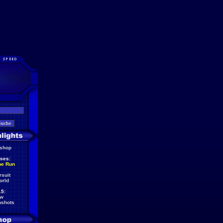
eshop
ses:
he Run
rsuit
orld
5:
ew
nshots