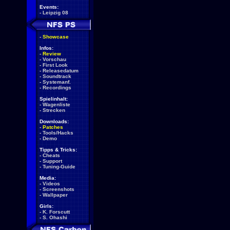
Events:
-
Leipzig 08
-
Showcase
Infos:
-
Review
-
Vorschau
-
First Look
-
Releasedatum
-
Soundtrack
-
Systemanf.
-
Recordings
Spielinhalt:
-
Wagenliste
-
Strecken
Downloads:
-
Patches
-
Tools/Hacks
-
Demo
Tipps & Tricks:
-
Cheats
-
Support
-
Tuning-Guide
Media:
-
Videos
-
Screenshots
-
Wallpaper
Girls:
-
K. Forscutt
-
S. Ohashi