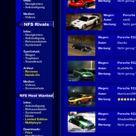
Infos:
Wertung:
Nicht genug 
-
Neuigkeiten
-
Ankündigung
Medien:
Wagen:
Porsche
-
Videos
Autor:
stelli
Wertung:
Nicht ge
Infos:
-
Neuigkeiten
Wagen:
Porsche 91
-
Ankündigung
-
Releasedatum
Autor:
Dac4u
-
Systemanf.
Wertung:
Nicht genug 
Spielinhalt:
-
Wagen
-
Trophäen
-
Soundtrack
Wagen:
Porsche 91
Autor:
kLeInNoTe
Artikel:
-
Reviews
Wertung:
Nicht genug 
-
Hands-On
Medien:
-
Videos
Wagen:
Porsche 91
-
Screenshots
Autor:
Hurrican199
Wertung:
Infos:
-
Ankündigung
-
Releasedatum
-
Systemanf.
Wagen:
Porsche 91
-
Demo
Autor:
ShadowMast
-
Limited Edition
-
Multiplayer
Wertung:
Nicht genug 
Downloads:
-
Files
-
Handbücher