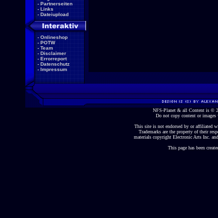
-
Partnerseiten
-
Links
-
Dateiupload
-
Onlineshop
-
POTW
-
Team
-
Disclaimer
-
Errorreport
-
Datenschutz
-
Impressum
NFS-Planet & all Content is ©
Do not copy content or images 
This site is not endorsed by or affiliated wi
Trademarks are the property of their re
materials copyright Electronic Arts Inc. and
This page has been create