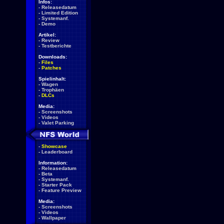
Infos:
-
Releasedatum
-
Limited Edition
-
Systemanf.
-
Demo
Artikel:
-
Review
-
Testberichte
Downloads:
-
Files
-
Patches
Spielinhalt:
-
Wagen
-
Trophäen
-
DLCs
Media:
-
Screenshots
-
Videos
-
Valet Parking
-
Showcase
-
Leaderboard
Information:
-
Releasedatum
-
Beta
-
Systemanf.
-
Starter Pack
-
Feature Preview
Media:
-
Screenshots
-
Videos
-
Wallpaper