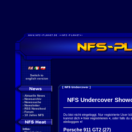
Switch to
english version
-
Aktuelle News
NFS Undercover Show
-
Newsarchiv
-
Newssuche
-
Newsletter
-
RSS Newsfeed
-
Forum
Du bist nicht eingeloggt. Nur registrierte User 
-
10 Jahre NFS
kannst dich
»
hier registrieren
«
, oder falls du
einloggen
«
!
Porsche 911 GT2 (27)
Infos: