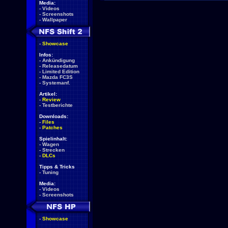
Media:
-
Videos
-
Screenshots
-
Wallpaper
-
Showcase
Infos:
-
Ankündigung
-
Releasedatum
-
Limited Edition
-
Mazda FC3S
-
Systemanf.
Artikel:
-
Review
-
Testberichte
Downloads:
-
Files
-
Patches
Spielinhalt:
-
Wagen
-
Strecken
-
DLCs
Tipps & Tricks
-
Tuning
Media:
-
Videos
-
Screenshots
-
Showcase