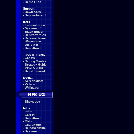
-
Demo Files
Support:
-
Downloads
-
Supportbereich
Infos:
-
Informationen
-
Systemanf.
-
Black Edition
-
Handy-Version
-
Releasedatum
-
Wagenliste
-
Die Stadt
-
Soundtrack
Tipps & Tricks:
-
Cheats
-
Racing Guides
-
Strategy Guide
-
Vinyl Guides
-
Decal Tutorial
Media:
-
Screenshots
-
Videos
-
Wallpaper
-
Showcase
Infos:
-
Infos
-
Carlist
-
Soundtrack
-
Girls
-
Charaktere
-
Releasedatum
-
Systemanf.