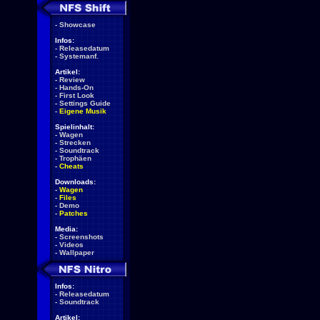
-
Showcase
Infos:
-
Releasedatum
-
Systemanf.
Artikel:
-
Review
-
Hands-On
-
First Look
-
Settings Guide
-
Eigene Musik
Spielinhalt:
-
Wagen
-
Strecken
-
Soundtrack
-
Trophäen
-
Cheats
Downloads:
-
Wagen
-
Files
-
Demo
-
Patches
Media:
-
Screenshots
-
Videos
-
Wallpaper
Infos:
-
Releasedatum
-
Soundtrack
Artikel: