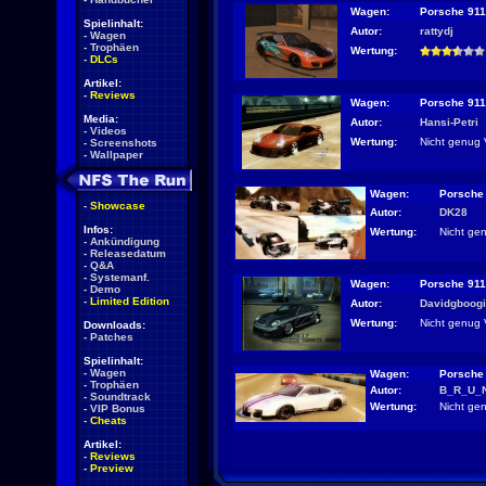
Wagen:
Porsche 91
Spielinhalt:
Autor:
rattydj
-
Wagen
-
Trophäen
Wertung:
-
DLCs
Artikel:
-
Reviews
Wagen:
Porsche 91
Media:
Autor:
Hansi-Petri
-
Videos
Wertung:
Nicht genug 
-
Screenshots
-
Wallpaper
Wagen:
Porsche
-
Showcase
Autor:
DK28
Infos:
Wertung:
Nicht ge
-
Ankündigung
-
Releasedatum
-
Q&A
-
Systemanf.
Wagen:
Porsche 91
-
Demo
-
Limited Edition
Autor:
Davidgboog
Wertung:
Nicht genug 
Downloads:
-
Patches
Spielinhalt:
-
Wagen
Wagen:
Porsche
-
Trophäen
Autor:
B_R_U_
-
Soundtrack
Wertung:
Nicht ge
-
VIP Bonus
-
Cheats
Artikel:
-
Reviews
-
Preview