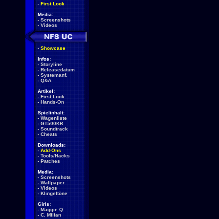
-
First Look
Media:
-
Screenshots
-
Videos
-
Showcase
Infos:
-
Storyline
-
Releasedatum
-
Systemanf.
-
Q&A
Artikel:
-
First Look
-
Hands-On
Spielinhalt:
-
Wagenliste
-
GT500KR
-
Soundtrack
-
Cheats
Downloads:
-
Add-Ons
-
Tools/Hacks
-
Patches
Media:
-
Screenshots
-
Wallpaper
-
Videos
-
Klingeltöne
Girls:
-
Maggie Q
-
C. Milian