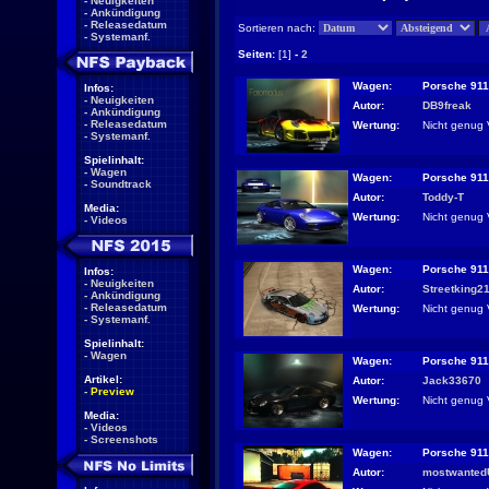
-
Neuigkeiten
-
Ankündigung
-
Releasedatum
Sortieren nach:
-
Systemanf.
Seiten:
[1]
-
2
Wagen:
Porsche 91
Infos:
-
Neuigkeiten
Autor:
DB9freak
-
Ankündigung
-
Releasedatum
Wertung:
Nicht genug 
-
Systemanf.
Spielinhalt:
-
Wagen
Wagen:
Porsche 91
-
Soundtrack
Autor:
Toddy-T
Media:
Wertung:
Nicht genug 
-
Videos
Wagen:
Porsche 91
Infos:
-
Neuigkeiten
Autor:
Streetking2
-
Ankündigung
-
Releasedatum
Wertung:
Nicht genug 
-
Systemanf.
Spielinhalt:
-
Wagen
Wagen:
Porsche 91
Artikel:
Autor:
Jack33670
-
Preview
Wertung:
Nicht genug 
Media:
-
Videos
-
Screenshots
Wagen:
Porsche 91
Autor:
mostwante