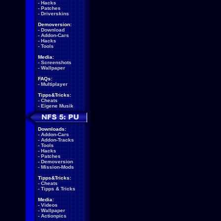
-
Hacks
-
Patches
-
Driverskins
Demoversion:
-
Download
-
Addon-Cars
-
Hacks
-
Tools
Media:
-
Screenshots
-
Wallpaper
FAQs:
-
Multiplayer
Tipps&Tricks:
-
Cheats
-
Eigene Musik
Downloads:
-
Addon-Cars
-
Addon-Tracks
-
Tools
-
Hacks
-
Patches
-
Demoversion
-
Mission-Mods
Tipps&Tricks:
-
Cheats
-
Tipps & Tricks
Media:
-
Videos
-
Wallpaper
-
Actionpics