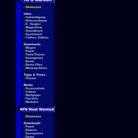
-
Showcase
Infos:
-
Ankündigung
-
Releasedatum
-
E. Vaugier
-
Wagenliste
-
Soundtrack
-
Systemanf.
-
Collect. Edition
Downloads:
-
Wagen
-
Patch
-
Tools/Trainer
-
Savegames
-
Demo
-
Demo Files
-
Winamp-Skins
Tipps & Tricks:
-
Cheats
Media:
-
Screenshots
-
Videos
-
Wallpaper
-
Fan-Arts
-
Mediakit
-
Showcase
Downloads:
-
Patch
-
Dateien
-
Savegames
-
Demo