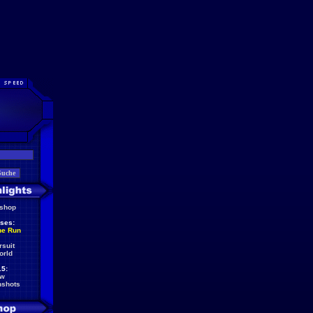
eshop
ses:
he Run
rsuit
orld
5:
ew
nshots