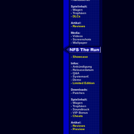
Spielinhalt:
-
Wagen
-
Trophäen
-
DLCs
Artikel:
-
Reviews
Media:
-
Videos
-
Screenshots
-
Wallpaper
-
Showcase
Infos:
-
Ankündigung
-
Releasedatum
-
Q&A
-
Systemanf.
-
Demo
-
Limited Edition
Downloads:
-
Patches
Spielinhalt:
-
Wagen
-
Trophäen
-
Soundtrack
-
VIP Bonus
-
Cheats
Artikel:
-
Reviews
-
Preview