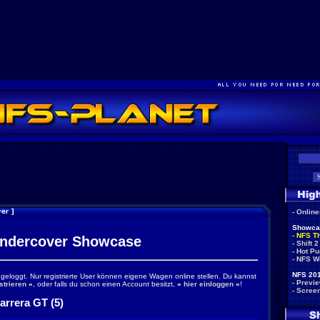
-
Onlin
Showca
-
NFS T
ndercover Showcase
-
Shift 2
-
Hot Pu
-
NFS W
NFS 201
ingeloggt. Nur registrierte User können eigene Wagen online stellen. Du kannst
-
Previ
strieren
«
, oder falls du schon einen Account besitzt,
»
hier einloggen
«
!
-
Scree
arrera GT (5)