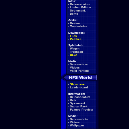
Infos:
-
Releasedatum
-
Limited Edition
-
Systemanf.
-
Demo
Artikel:
-
Review
-
Testberichte
Downloads:
-
Files
-
Patches
Spielinhalt:
-
Wagen
-
Trophäen
-
DLCs
Media:
-
Screenshots
-
Videos
-
Valet Parking
-
Showcase
-
Leaderboard
Information:
-
Releasedatum
-
Beta
-
Systemanf.
-
Starter Pack
-
Feature Preview
Media:
-
Screenshots
-
Videos
-
Wallpaper