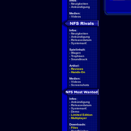
Infos:
-
Neuigkeiten
-
Ankündigung
Medien:
-
Videos
Infos:
-
Neuigkeiten
-
Ankündigung
-
Releasedatum
-
Systemanf.
Spielinhalt:
-
Wagen
-
Trophäen
-
Soundtrack
Artikel:
-
Reviews
-
Hands-On
Medien:
-
Videos
-
Screenshots
Infos:
-
Ankündigung
-
Releasedatum
-
Systemanf.
-
Demo
-
Limited Edition
-
Multiplayer
Downloads:
-
Files
-
Handbücher