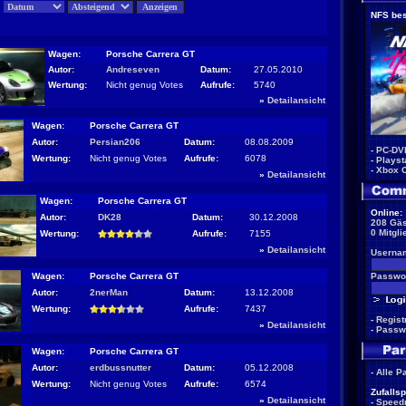
:
NFS bes
Wagen:
Porsche Carrera GT
Autor:
Andreseven
Datum:
27.05.2010
Wertung:
Nicht genug Votes
Aufrufe:
5740
»
Detailansicht
Wagen:
Porsche Carrera GT
Autor:
Persian206
Datum:
08.08.2009
-
PC-DV
Wertung:
Nicht genug Votes
Aufrufe:
6078
-
Playst
-
Xbox 
»
Detailansicht
Wagen:
Porsche Carrera GT
Online:
Autor:
DK28
Datum:
30.12.2008
208 Gäs
0 Mitgli
Wertung:
Aufrufe:
7155
»
Detailansicht
Userna
Wagen:
Porsche Carrera GT
Passwor
Autor:
2nerMan
Datum:
13.12.2008
Wertung:
Aufrufe:
7437
-
Regist
»
Detailansicht
-
Passw
Wagen:
Porsche Carrera GT
Autor:
erdbussnutter
Datum:
05.12.2008
-
Alle P
Wertung:
Nicht genug Votes
Aufrufe:
6574
Zufallsp
»
Detailansicht
-
Speed