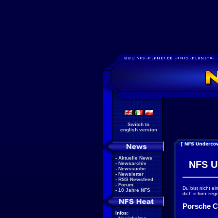
Switch to
english version
-
Aktuelle News
NFS U
-
Newsarchiv
-
Newssuche
-
Newsletter
-
RSS Newsfeed
-
Forum
Du bist nicht e
-
10 Jahre NFS
dich
»
hier regi
Porsche C
Infos: