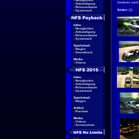
-
Neuigkeiten
Sortieren nach
-
Ankündigung
-
Releasedatum
Seiten:
[1]
-
Systemanf.
Infos:
-
Neuigkeiten
-
Ankündigung
-
Releasedatum
-
Systemanf.
Spielinhalt:
-
Wagen
-
Soundtrack
Media:
-
Videos
Infos:
-
Neuigkeiten
-
Ankündigung
-
Releasedatum
-
Systemanf.
Spielinhalt:
-
Wagen
Artikel:
-
Preview
Media:
-
Videos
-
Screenshots