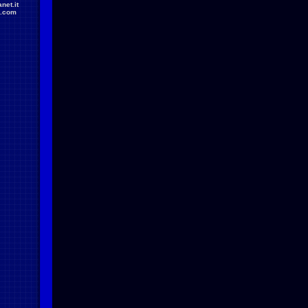
net.it
.com