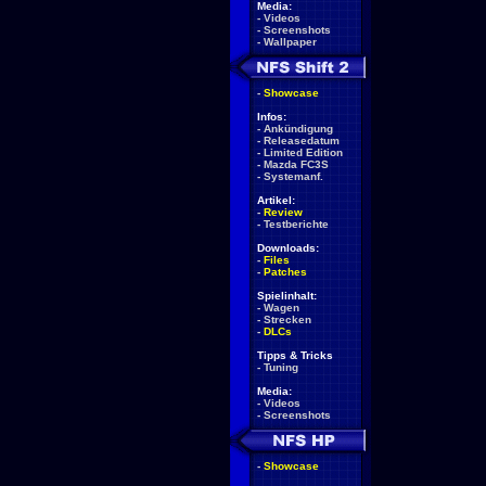
Media:
-
Videos
-
Screenshots
-
Wallpaper
-
Showcase
Infos:
-
Ankündigung
-
Releasedatum
-
Limited Edition
-
Mazda FC3S
-
Systemanf.
Artikel:
-
Review
-
Testberichte
Downloads:
-
Files
-
Patches
Spielinhalt:
-
Wagen
-
Strecken
-
DLCs
Tipps & Tricks
-
Tuning
Media:
-
Videos
-
Screenshots
-
Showcase