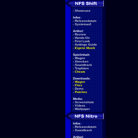
-
Showcase
Infos:
-
Releasedatum
-
Systemanf.
Artikel:
-
Review
-
Hands-On
-
First Look
-
Settings Guide
-
Eigene Musik
Spielinhalt:
-
Wagen
-
Strecken
-
Soundtrack
-
Trophäen
-
Cheats
Downloads:
-
Wagen
-
Files
-
Demo
-
Patches
Media:
-
Screenshots
-
Videos
-
Wallpaper
Infos:
-
Releasedatum
-
Soundtrack
Artikel: