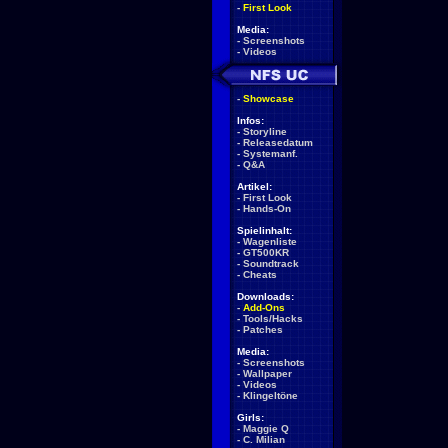
-
First Look
Media:
-
Screenshots
-
Videos
-
Showcase
Infos:
-
Storyline
-
Releasedatum
-
Systemanf.
-
Q&A
Artikel:
-
First Look
-
Hands-On
Spielinhalt:
-
Wagenliste
-
GT500KR
-
Soundtrack
-
Cheats
Downloads:
-
Add-Ons
-
Tools/Hacks
-
Patches
Media:
-
Screenshots
-
Wallpaper
-
Videos
-
Klingeltöne
Girls:
-
Maggie Q
-
C. Milian