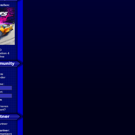
tellen:
D
ation 4
One
te
eder
me:
t:
rieren
ort?
artner
artner:
maniacs