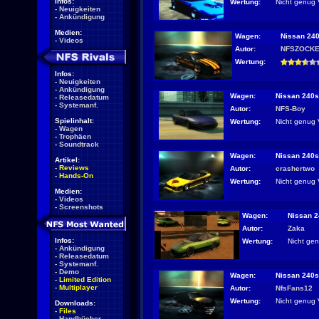
Infos:
Wertung:
Nicht genug 
-
Neuigkeiten
-
Ankündigung
Medien:
Wagen:
Nissan 240
-
Videos
Autor:
NFSZOCK
Wertung:
Infos:
-
Neuigkeiten
-
Ankündigung
Wagen:
Nissan 240s
-
Releasedatum
-
Systemanf.
Autor:
NFS-Boy
Spielinhalt:
Wertung:
Nicht genug 
-
Wagen
-
Trophäen
-
Soundtrack
Wagen:
Nissan 240s
Artikel:
-
Reviews
Autor:
crashertwo
-
Hands-On
Wertung:
Nicht genug 
Medien:
-
Videos
-
Screenshots
Wagen:
Nissan 2
Autor:
Zaka
Infos:
Wertung:
Nicht ge
-
Ankündigung
-
Releasedatum
-
Systemanf.
-
Demo
Wagen:
Nissan 240s
-
Limited Edition
-
Multiplayer
Autor:
NfsFans12
Wertung:
Nicht genug 
Downloads:
-
Files
-
Handbücher