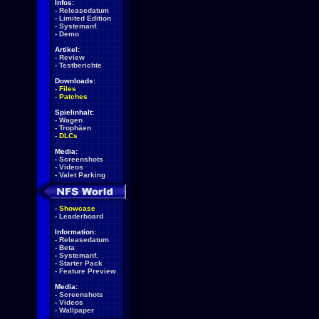
Infos:
-
Releasedatum
-
Limited Edition
-
Systemanf.
-
Demo
Artikel:
-
Review
-
Testberichte
Downloads:
-
Files
-
Patches
Spielinhalt:
-
Wagen
-
Trophäen
-
DLCs
Media:
-
Screenshots
-
Videos
-
Valet Parking
-
Showcase
-
Leaderboard
Information:
-
Releasedatum
-
Beta
-
Systemanf.
-
Starter Pack
-
Feature Preview
Media:
-
Screenshots
-
Videos
-
Wallpaper