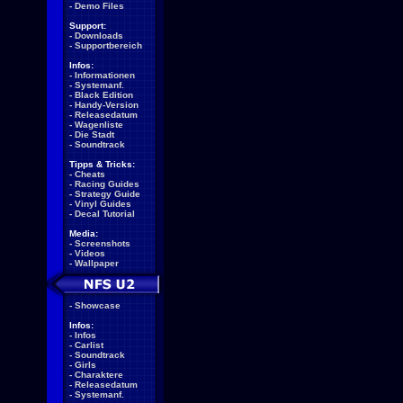
-
Demo Files
Support:
-
Downloads
-
Supportbereich
Infos:
-
Informationen
-
Systemanf.
-
Black Edition
-
Handy-Version
-
Releasedatum
-
Wagenliste
-
Die Stadt
-
Soundtrack
Tipps & Tricks:
-
Cheats
-
Racing Guides
-
Strategy Guide
-
Vinyl Guides
-
Decal Tutorial
Media:
-
Screenshots
-
Videos
-
Wallpaper
-
Showcase
Infos:
-
Infos
-
Carlist
-
Soundtrack
-
Girls
-
Charaktere
-
Releasedatum
-
Systemanf.