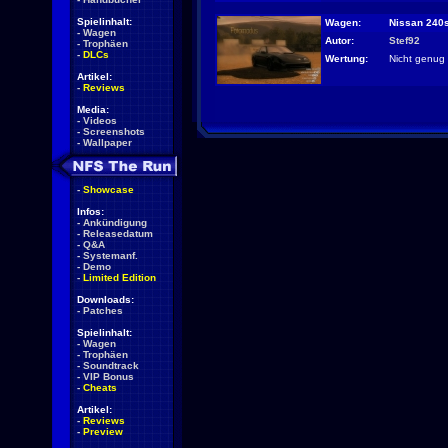
Spielinhalt:
Wagen:
Nissan 240s
-
Wagen
Autor:
Stef92
-
Trophäen
-
DLCs
Wertung:
Nicht genug
Artikel:
-
Reviews
Media:
-
Videos
-
Screenshots
-
Wallpaper
-
Showcase
Infos:
-
Ankündigung
-
Releasedatum
-
Q&A
-
Systemanf.
-
Demo
-
Limited Edition
Downloads:
-
Patches
Spielinhalt:
-
Wagen
-
Trophäen
-
Soundtrack
-
VIP Bonus
-
Cheats
Artikel:
-
Reviews
-
Preview