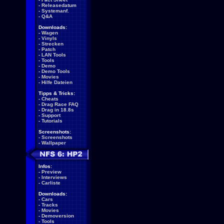
-
Releasedatum
-
Systemanf.
-
Q&A
Downloads:
-
Wagen
-
Vinyls
-
Strecken
-
Patch
-
LAN Tools
-
Tools
-
Demo
-
Demo Tools
-
Movies
-
Hilfe Dateien
Tipps & Tricks:
-
Cheats
-
Drag Race FAQ
-
Drag in 18.8s
-
Support
-
Tutorials
Screenshots:
-
Screenshots
-
Wallpaper
Infos:
-
Preview
-
Interviews
-
Carliste
Downloads:
-
Cars
-
Tracks
-
Movies
-
Demoversion
-
Tools