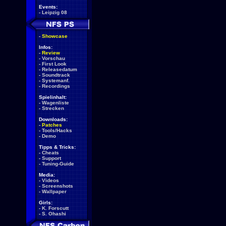
Events:
-
Leipzig 08
-
Showcase
Infos:
-
Review
-
Vorschau
-
First Look
-
Releasedatum
-
Soundtrack
-
Systemanf.
-
Recordings
Spielinhalt:
-
Wagenliste
-
Strecken
Downloads:
-
Patches
-
Tools/Hacks
-
Demo
Tipps & Tricks:
-
Cheats
-
Support
-
Tuning-Guide
Media:
-
Videos
-
Screenshots
-
Wallpaper
Girls:
-
K. Forscutt
-
S. Ohashi