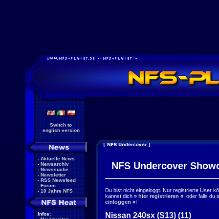
Switch to
english version
-
Aktuelle News
NFS Undercover Show
-
Newsarchiv
-
Newssuche
-
Newsletter
-
RSS Newsfeed
-
Forum
Du bist nicht eingeloggt. Nur registrierte User 
-
10 Jahre NFS
kannst dich
»
hier registrieren
«
, oder falls du
einloggen
«
!
Nissan 240sx (S13) (11)
Infos: