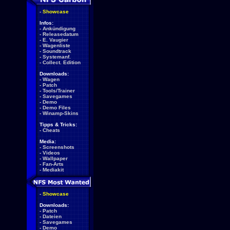
-
Showcase
Infos:
-
Ankündigung
-
Releasedatum
-
E. Vaugier
-
Wagenliste
-
Soundtrack
-
Systemanf.
-
Collect. Edition
Downloads:
-
Wagen
-
Patch
-
Tools/Trainer
-
Savegames
-
Demo
-
Demo Files
-
Winamp-Skins
Tipps & Tricks:
-
Cheats
Media:
-
Screenshots
-
Videos
-
Wallpaper
-
Fan-Arts
-
Mediakit
-
Showcase
Downloads:
-
Patch
-
Dateien
-
Savegames
-
Demo