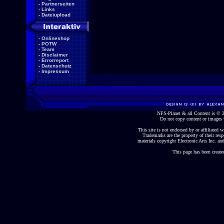
-
Partnerseiten
-
Links
-
Dateiupload
-
Onlineshop
-
POTW
-
Team
-
Disclaimer
-
Errorreport
-
Datenschutz
-
Impressum
NFS-Planet & all Content is ©
Do not copy content or images 
This site is not endorsed by or affiliated wi
Trademarks are the property of their re
materials copyright Electronic Arts Inc. and
This page has been create