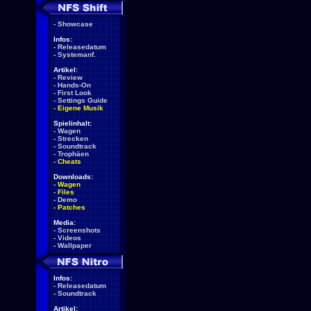
-
Showcase
Infos:
-
Releasedatum
-
Systemanf.
Artikel:
-
Review
-
Hands-On
-
First Look
-
Settings Guide
-
Eigene Musik
Spielinhalt:
-
Wagen
-
Strecken
-
Soundtrack
-
Trophäen
-
Cheats
Downloads:
-
Wagen
-
Files
-
Demo
-
Patches
Media:
-
Screenshots
-
Videos
-
Wallpaper
Infos:
-
Releasedatum
-
Soundtrack
Artikel: