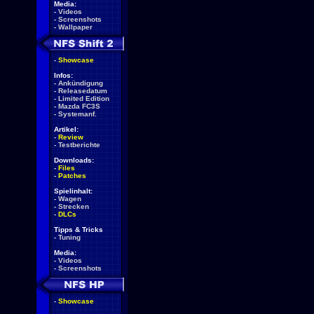
Media:
-
Videos
-
Screenshots
-
Wallpaper
-
Showcase
Infos:
-
Ankündigung
-
Releasedatum
-
Limited Edition
-
Mazda FC3S
-
Systemanf.
Artikel:
-
Review
-
Testberichte
Downloads:
-
Files
-
Patches
Spielinhalt:
-
Wagen
-
Strecken
-
DLCs
Tipps & Tricks
-
Tuning
Media:
-
Videos
-
Screenshots
-
Showcase