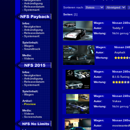
-
Neuigkeiten
-
Ankündigung
-
Releasedatum
Sortieren nach:
-
Systemanf.
Seiten:
[1]
Wagen:
Nissan 240s
Infos:
-
Neuigkeiten
Autor:
Toddy-T
-
Ankündigung
-
Releasedatum
Wertung:
Nicht genug 
-
Systemanf.
Spielinhalt:
-
Wagen
Wagen:
Nissan 240
-
Soundtrack
Autor:
Asphalt
Media:
Wertung:
-
Videos
Wagen:
Nissan 240s
Infos:
-
Neuigkeiten
Autor:
B.I.G-Tuning
-
Ankündigung
-
Releasedatum
Wertung:
-
Systemanf.
Spielinhalt:
-
Wagen
Wagen:
Nissan 240s
Artikel:
Autor:
Vukas
-
Preview
Wertung:
Nicht genug 
Media:
-
Videos
-
Screenshots
Wagen:
Nissan 240s
Autor:
mostwante