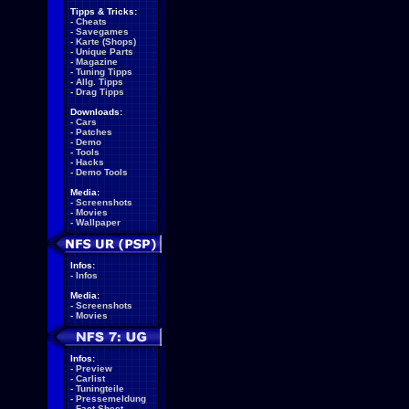
Tipps & Tricks:
-
Cheats
-
Savegames
-
Karte (Shops)
-
Unique Parts
-
Magazine
-
Tuning Tipps
-
Allg. Tipps
-
Drag Tipps
Downloads:
-
Cars
-
Patches
-
Demo
-
Tools
-
Hacks
-
Demo Tools
Media:
-
Screenshots
-
Movies
-
Wallpaper
Infos:
-
Infos
Media:
-
Screenshots
-
Movies
Infos:
-
Preview
-
Carlist
-
Tuningteile
-
Pressemeldung
-
Fact Sheet