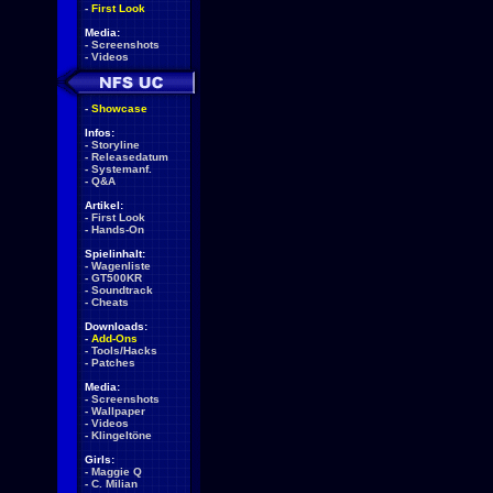
-
First Look
Media:
-
Screenshots
-
Videos
-
Showcase
Infos:
-
Storyline
-
Releasedatum
-
Systemanf.
-
Q&A
Artikel:
-
First Look
-
Hands-On
Spielinhalt:
-
Wagenliste
-
GT500KR
-
Soundtrack
-
Cheats
Downloads:
-
Add-Ons
-
Tools/Hacks
-
Patches
Media:
-
Screenshots
-
Wallpaper
-
Videos
-
Klingeltöne
Girls:
-
Maggie Q
-
C. Milian