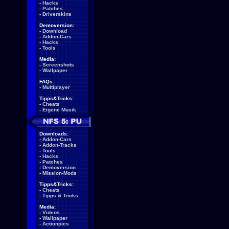
-
Hacks
-
Patches
-
Driverskins
Demoversion:
-
Download
-
Addon-Cars
-
Hacks
-
Tools
Media:
-
Screenshots
-
Wallpaper
FAQs:
-
Multiplayer
Tipps&Tricks:
-
Cheats
-
Eigene Musik
Downloads:
-
Addon-Cars
-
Addon-Tracks
-
Tools
-
Hacks
-
Patches
-
Demoversion
-
Mission-Mods
Tipps&Tricks:
-
Cheats
-
Tipps & Tricks
Media:
-
Videos
-
Wallpaper
-
Actionpics