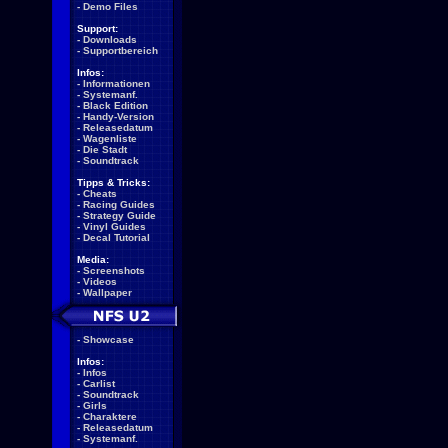
-
Demo Files
Support:
-
Downloads
-
Supportbereich
Infos:
-
Informationen
-
Systemanf.
-
Black Edition
-
Handy-Version
-
Releasedatum
-
Wagenliste
-
Die Stadt
-
Soundtrack
Tipps & Tricks:
-
Cheats
-
Racing Guides
-
Strategy Guide
-
Vinyl Guides
-
Decal Tutorial
Media:
-
Screenshots
-
Videos
-
Wallpaper
-
Showcase
Infos:
-
Infos
-
Carlist
-
Soundtrack
-
Girls
-
Charaktere
-
Releasedatum
-
Systemanf.