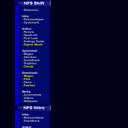
-
Showcase
Infos:
-
Releasedatum
-
Systemanf.
Artikel:
-
Review
-
Hands-On
-
First Look
-
Settings Guide
-
Eigene Musik
Spielinhalt:
-
Wagen
-
Strecken
-
Soundtrack
-
Trophäen
-
Cheats
Downloads:
-
Wagen
-
Files
-
Demo
-
Patches
Media:
-
Screenshots
-
Videos
-
Wallpaper
Infos:
-
Releasedatum
-
Soundtrack
Artikel: