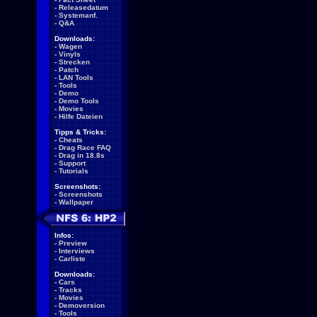
-
Releasedatum
-
Systemanf.
-
Q&A
Downloads:
-
Wagen
-
Vinyls
-
Strecken
-
Patch
-
LAN Tools
-
Tools
-
Demo
-
Demo Tools
-
Movies
-
Hilfe Dateien
Tipps & Tricks:
-
Cheats
-
Drag Race FAQ
-
Drag in 18.8s
-
Support
-
Tutorials
Screenshots:
-
Screenshots
-
Wallpaper
Infos:
-
Preview
-
Interviews
-
Carliste
Downloads:
-
Cars
-
Tracks
-
Movies
-
Demoversion
-
Tools