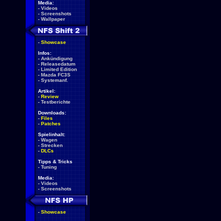
Media:
-
Videos
-
Screenshots
-
Wallpaper
-
Showcase
Infos:
-
Ankündigung
-
Releasedatum
-
Limited Edition
-
Mazda FC3S
-
Systemanf.
Artikel:
-
Review
-
Testberichte
Downloads:
-
Files
-
Patches
Spielinhalt:
-
Wagen
-
Strecken
-
DLCs
Tipps & Tricks
-
Tuning
Media:
-
Videos
-
Screenshots
-
Showcase