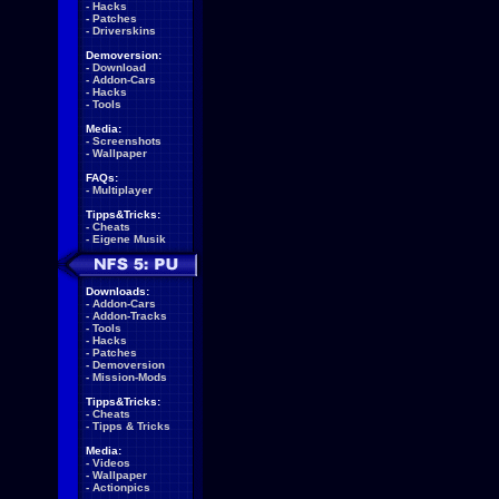
-
Hacks
-
Patches
-
Driverskins
Demoversion:
-
Download
-
Addon-Cars
-
Hacks
-
Tools
Media:
-
Screenshots
-
Wallpaper
FAQs:
-
Multiplayer
Tipps&Tricks:
-
Cheats
-
Eigene Musik
Downloads:
-
Addon-Cars
-
Addon-Tracks
-
Tools
-
Hacks
-
Patches
-
Demoversion
-
Mission-Mods
Tipps&Tricks:
-
Cheats
-
Tipps & Tricks
Media:
-
Videos
-
Wallpaper
-
Actionpics