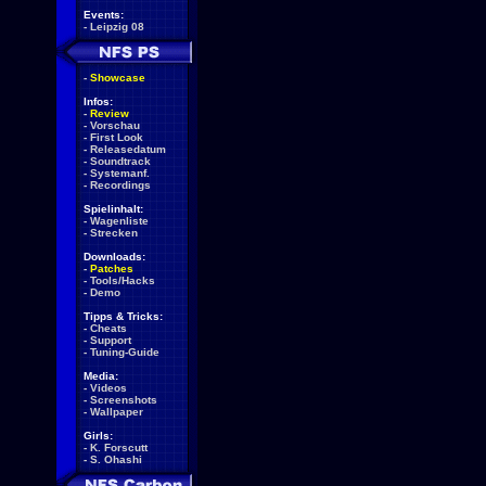
Events:
-
Leipzig 08
-
Showcase
Infos:
-
Review
-
Vorschau
-
First Look
-
Releasedatum
-
Soundtrack
-
Systemanf.
-
Recordings
Spielinhalt:
-
Wagenliste
-
Strecken
Downloads:
-
Patches
-
Tools/Hacks
-
Demo
Tipps & Tricks:
-
Cheats
-
Support
-
Tuning-Guide
Media:
-
Videos
-
Screenshots
-
Wallpaper
Girls:
-
K. Forscutt
-
S. Ohashi