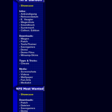
-
Showcase
Infos:
-
Ankündigung
-
Releasedatum
-
E. Vaugier
-
Wagenliste
-
Soundtrack
-
Systemanf.
-
Collect. Edition
Downloads:
-
Wagen
-
Patch
-
Tools/Trainer
-
Savegames
-
Demo
-
Demo Files
-
Winamp-Skins
Tipps & Tricks:
-
Cheats
Media:
-
Screenshots
-
Videos
-
Wallpaper
-
Fan-Arts
-
Mediakit
-
Showcase
Downloads:
-
Patch
-
Dateien
-
Savegames
-
Demo