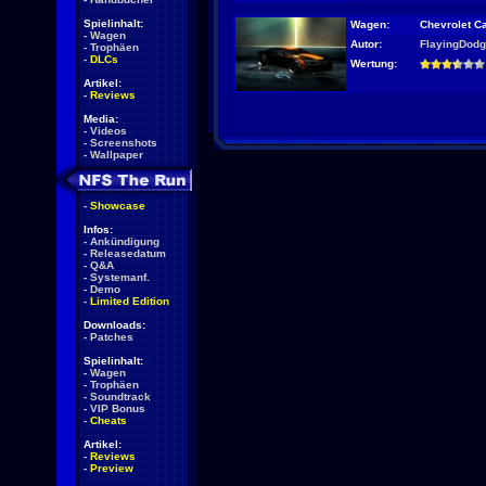
Spielinhalt:
Wagen:
Chevrolet C
-
Wagen
Autor:
FlayingDod
-
Trophäen
-
DLCs
Wertung:
Artikel:
-
Reviews
Media:
-
Videos
-
Screenshots
-
Wallpaper
-
Showcase
Infos:
-
Ankündigung
-
Releasedatum
-
Q&A
-
Systemanf.
-
Demo
-
Limited Edition
Downloads:
-
Patches
Spielinhalt:
-
Wagen
-
Trophäen
-
Soundtrack
-
VIP Bonus
-
Cheats
Artikel:
-
Reviews
-
Preview