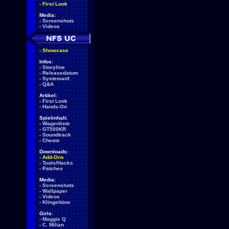
-
First Look
Media:
-
Screenshots
-
Videos
-
Showcase
Infos:
-
Storyline
-
Releasedatum
-
Systemanf.
-
Q&A
Artikel:
-
First Look
-
Hands-On
Spielinhalt:
-
Wagenliste
-
GT500KR
-
Soundtrack
-
Cheats
Downloads:
-
Add-Ons
-
Tools/Hacks
-
Patches
Media:
-
Screenshots
-
Wallpaper
-
Videos
-
Klingeltöne
Girls:
-
Maggie Q
-
C. Milian