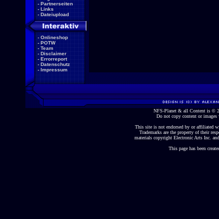
-
Partnerseiten
-
Links
-
Dateiupload
-
Onlineshop
-
POTW
-
Team
-
Disclaimer
-
Errorreport
-
Datenschutz
-
Impressum
NFS-Planet & all Content is ©
Do not copy content or images 
This site is not endorsed by or affiliated wi
Trademarks are the property of their re
materials copyright Electronic Arts Inc. and
This page has been create