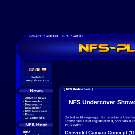
Switch to
english version
-
Aktuelle News
NFS Undercover Show
-
Newsarchiv
-
Newssuche
-
Newsletter
-
RSS Newsfeed
-
Forum
Du bist nicht eingeloggt. Nur registrierte User 
-
10 Jahre NFS
kannst dich
»
hier registrieren
«
, oder falls du
einloggen
«
!
Chevrolet Camaro Concept (11
Infos: