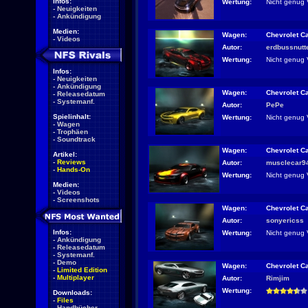
Infos:
Wertung:
Nicht genug 
-
Neuigkeiten
-
Ankündigung
Medien:
Wagen:
Chevrolet C
-
Videos
Autor:
erdbussnutt
Wertung:
Nicht genug 
Infos:
-
Neuigkeiten
-
Ankündigung
Wagen:
Chevrolet C
-
Releasedatum
-
Systemanf.
Autor:
PePe
Spielinhalt:
Wertung:
Nicht genug 
-
Wagen
-
Trophäen
-
Soundtrack
Wagen:
Chevrolet C
Artikel:
-
Reviews
Autor:
musclecar9
-
Hands-On
Wertung:
Nicht genug 
Medien:
-
Videos
-
Screenshots
Wagen:
Chevrolet C
Autor:
sonyericss
Infos:
Wertung:
Nicht genug 
-
Ankündigung
-
Releasedatum
-
Systemanf.
-
Demo
Wagen:
Chevrolet C
-
Limited Edition
-
Multiplayer
Autor:
Rimjim
Wertung:
Downloads:
-
Files
-
Handbücher