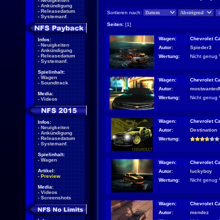
-
Neuigkeiten
-
Ankündigung
-
Releasedatum
Sortieren nach:
-
Systemanf.
Seiten:
[1]
Wagen:
Chevrolet C
Infos:
-
Neuigkeiten
Autor:
Spieder3
-
Ankündigung
-
Releasedatum
Wertung:
Nicht genug 
-
Systemanf.
Spielinhalt:
-
Wagen
Wagen:
Chevrolet C
-
Soundtrack
Autor:
mostwante
Media:
Wertung:
Nicht genug 
-
Videos
Wagen:
Chevrolet C
Infos:
-
Neuigkeiten
Autor:
Destination
-
Ankündigung
-
Releasedatum
Wertung:
-
Systemanf.
Spielinhalt:
-
Wagen
Wagen:
Chevrolet C
Artikel:
Autor:
luckyboy
-
Preview
Wertung:
Nicht genug 
Media:
-
Videos
-
Screenshots
Wagen:
Chevrolet C
Autor:
mendez