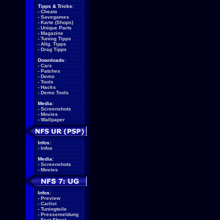
Tipps & Tricks:
-
Cheats
-
Savegames
-
Karte (Shops)
-
Unique Parts
-
Magazine
-
Tuning Tipps
-
Allg. Tipps
-
Drag Tipps
Downloads:
-
Cars
-
Patches
-
Demo
-
Tools
-
Hacks
-
Demo Tools
Media:
-
Screenshots
-
Movies
-
Wallpaper
Infos:
-
Infos
Media:
-
Screenshots
-
Movies
Infos:
-
Preview
-
Carlist
-
Tuningteile
-
Pressemeldung
-
Fact Sheet