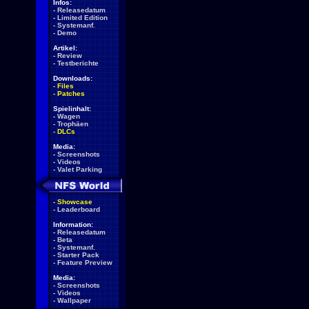
Infos:
-
Releasedatum
-
Limited Edition
-
Systemanf.
-
Demo
Artikel:
-
Review
-
Testberichte
Downloads:
-
Files
-
Patches
Spielinhalt:
-
Wagen
-
Trophäen
-
DLCs
Media:
-
Screenshots
-
Videos
-
Valet Parking
-
Showcase
-
Leaderboard
Information:
-
Releasedatum
-
Beta
-
Systemanf.
-
Starter Pack
-
Feature Preview
Media:
-
Screenshots
-
Videos
-
Wallpaper