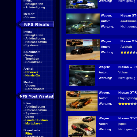
Infos:
Wertung:
Nicht genug 
-
Neuigkeiten
-
Ankündigung
Medien:
Wagen:
Nissan GT-
-
Videos
Autor:
JackCrunc
Wertung:
Nicht genu
Infos:
-
Neuigkeiten
-
Ankündigung
Wagen:
Nissan GT-
-
Releasedatum
-
Systemanf.
Autor:
Asphalt
Spielinhalt:
Wertung:
-
Wagen
-
Trophäen
-
Soundtrack
Wagen:
Nissan GT-R
Artikel:
-
Reviews
Autor:
Vukas
-
Hands-On
Wertung:
Nicht genug 
Medien:
-
Videos
-
Screenshots
Wagen:
Nissan GT-R
Autor:
FlayingDod
Infos:
Wertung:
-
Ankündigung
-
Releasedatum
-
Systemanf.
-
Demo
Wagen:
Nissan GT-R
-
Limited Edition
-
Multiplayer
Autor:
jupox
Wertung:
Nicht genug 
Downloads:
-
Files
-
Handbücher