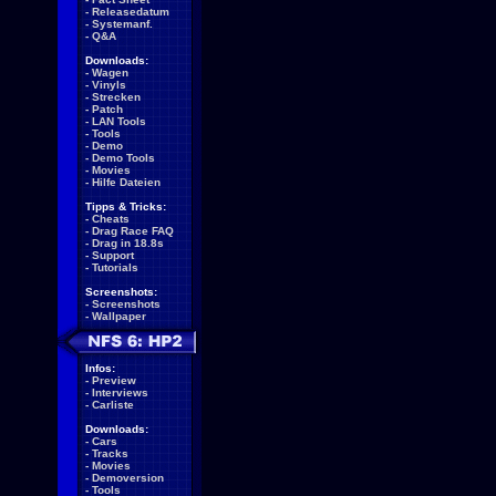
-
Releasedatum
-
Systemanf.
-
Q&A
Downloads:
-
Wagen
-
Vinyls
-
Strecken
-
Patch
-
LAN Tools
-
Tools
-
Demo
-
Demo Tools
-
Movies
-
Hilfe Dateien
Tipps & Tricks:
-
Cheats
-
Drag Race FAQ
-
Drag in 18.8s
-
Support
-
Tutorials
Screenshots:
-
Screenshots
-
Wallpaper
Infos:
-
Preview
-
Interviews
-
Carliste
Downloads:
-
Cars
-
Tracks
-
Movies
-
Demoversion
-
Tools