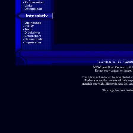
-
Partnerseiten
-
Links
-
Dateiupload
-
Onlineshop
-
POTW
-
Team
-
Disclaimer
-
Errorreport
-
Datenschutz
-
Impressum
NFS-Planet & all Content is ©
Do not copy content or images 
This site is not endorsed by or affiliated wi
Trademarks are the property of their re
materials copyright Electronic Arts Inc. and
This page has been create