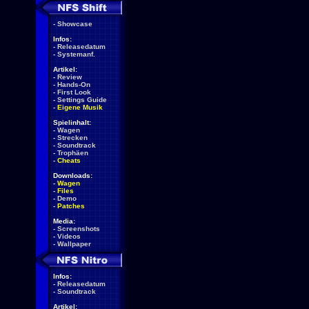
-
Showcase
Infos:
-
Releasedatum
-
Systemanf.
Artikel:
-
Review
-
Hands-On
-
First Look
-
Settings Guide
-
Eigene Musik
Spielinhalt:
-
Wagen
-
Strecken
-
Soundtrack
-
Trophäen
-
Cheats
Downloads:
-
Wagen
-
Files
-
Demo
-
Patches
Media:
-
Screenshots
-
Videos
-
Wallpaper
Infos:
-
Releasedatum
-
Soundtrack
Artikel: