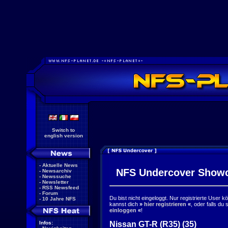
Switch to
english version
-
Aktuelle News
NFS Undercover Show
-
Newsarchiv
-
Newssuche
-
Newsletter
-
RSS Newsfeed
-
Forum
Du bist nicht eingeloggt. Nur registrierte User 
-
10 Jahre NFS
kannst dich
»
hier registrieren
«
, oder falls du
einloggen
«
!
Nissan GT-R (R35) (35)
Infos: