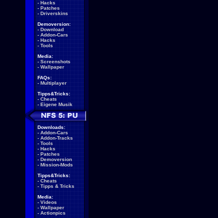
-
Hacks
-
Patches
-
Driverskins
Demoversion:
-
Download
-
Addon-Cars
-
Hacks
-
Tools
Media:
-
Screenshots
-
Wallpaper
FAQs:
-
Multiplayer
Tipps&Tricks:
-
Cheats
-
Eigene Musik
Downloads:
-
Addon-Cars
-
Addon-Tracks
-
Tools
-
Hacks
-
Patches
-
Demoversion
-
Mission-Mods
Tipps&Tricks:
-
Cheats
-
Tipps & Tricks
Media:
-
Videos
-
Wallpaper
-
Actionpics