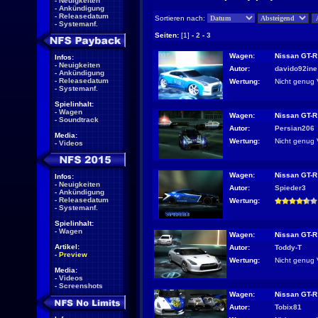
-
Neuigkeiten
-
Ankündigung
-
Releasedatum
Sortieren nach:
-
Systemanf.
Seiten:
[1]
-
2
-
3
Wagen:
Nissan GT-R
Infos:
-
Neuigkeiten
Autor:
davido92ine
-
Ankündigung
-
Releasedatum
Wertung:
Nicht genug 
-
Systemanf.
Spielinhalt:
-
Wagen
Wagen:
Nissan GT-R
-
Soundtrack
Autor:
Persian206
Media:
Wertung:
Nicht genug 
-
Videos
Wagen:
Nissan GT-R
Infos:
-
Neuigkeiten
Autor:
Spieder3
-
Ankündigung
-
Releasedatum
Wertung:
-
Systemanf.
Spielinhalt:
-
Wagen
Wagen:
Nissan GT-R
Artikel:
Autor:
Toddy-T
-
Preview
Wertung:
Nicht genug 
Media:
-
Videos
-
Screenshots
Wagen:
Nissan GT-R
Autor:
Tobix81