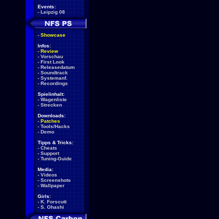
Events:
-
Leipzig 08
-
Showcase
Infos:
-
Review
-
Vorschau
-
First Look
-
Releasedatum
-
Soundtrack
-
Systemanf.
-
Recordings
Spielinhalt:
-
Wagenliste
-
Strecken
Downloads:
-
Patches
-
Tools/Hacks
-
Demo
Tipps & Tricks:
-
Cheats
-
Support
-
Tuning-Guide
Media:
-
Videos
-
Screenshots
-
Wallpaper
Girls:
-
K. Forscutt
-
S. Ohashi