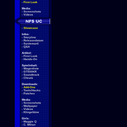
-
First Look
Media:
-
Screenshots
-
Videos
-
Showcase
Infos:
-
Storyline
-
Releasedatum
-
Systemanf.
-
Q&A
Artikel:
-
First Look
-
Hands-On
Spielinhalt:
-
Wagenliste
-
GT500KR
-
Soundtrack
-
Cheats
Downloads:
-
Add-Ons
-
Tools/Hacks
-
Patches
Media:
-
Screenshots
-
Wallpaper
-
Videos
-
Klingeltöne
Girls:
-
Maggie Q
-
C. Milian