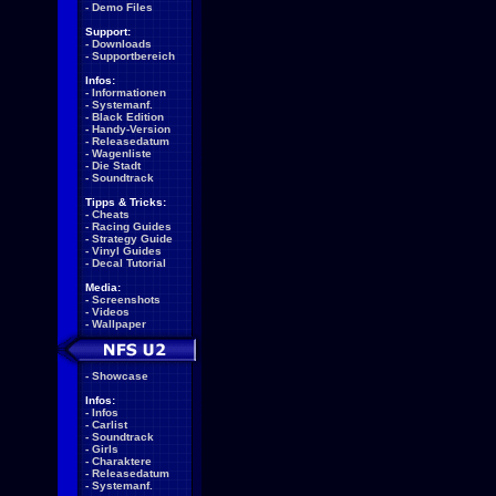
-
Demo Files
Support:
-
Downloads
-
Supportbereich
Infos:
-
Informationen
-
Systemanf.
-
Black Edition
-
Handy-Version
-
Releasedatum
-
Wagenliste
-
Die Stadt
-
Soundtrack
Tipps & Tricks:
-
Cheats
-
Racing Guides
-
Strategy Guide
-
Vinyl Guides
-
Decal Tutorial
Media:
-
Screenshots
-
Videos
-
Wallpaper
-
Showcase
Infos:
-
Infos
-
Carlist
-
Soundtrack
-
Girls
-
Charaktere
-
Releasedatum
-
Systemanf.