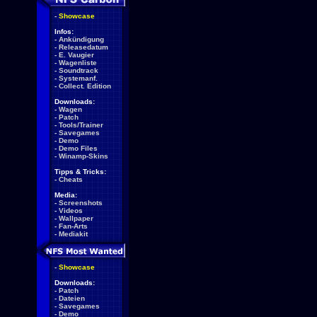
-
Showcase
Infos:
-
Ankündigung
-
Releasedatum
-
E. Vaugier
-
Wagenliste
-
Soundtrack
-
Systemanf.
-
Collect. Edition
Downloads:
-
Wagen
-
Patch
-
Tools/Trainer
-
Savegames
-
Demo
-
Demo Files
-
Winamp-Skins
Tipps & Tricks:
-
Cheats
Media:
-
Screenshots
-
Videos
-
Wallpaper
-
Fan-Arts
-
Mediakit
-
Showcase
Downloads:
-
Patch
-
Dateien
-
Savegames
-
Demo