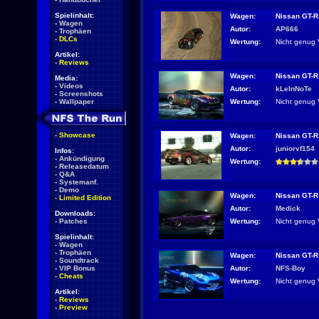
Spielinhalt:
Wagen:
Nissan GT-R
-
Wagen
Autor:
AP666
-
Trophäen
-
DLCs
Wertung:
Nicht genug 
Artikel:
-
Reviews
Wagen:
Nissan GT-R
Media:
-
Videos
Autor:
kLeInNoTe
-
Screenshots
Wertung:
Nicht genug 
-
Wallpaper
-
Showcase
Wagen:
Nissan GT-R
Autor:
juniorvf154
Infos:
-
Ankündigung
Wertung:
-
Releasedatum
-
Q&A
-
Systemanf.
-
Demo
Wagen:
Nissan GT-R
-
Limited Edition
Autor:
Medick
Downloads:
Wertung:
Nicht genug 
-
Patches
Spielinhalt:
-
Wagen
-
Trophäen
Wagen:
Nissan GT-R
-
Soundtrack
Autor:
NFS-Boy
-
VIP Bonus
-
Cheats
Wertung:
Nicht genug 
Artikel:
-
Reviews
-
Preview