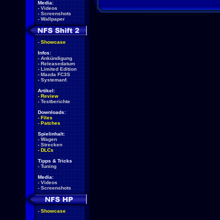
Media:
-
Videos
-
Screenshots
-
Wallpaper
-
Showcase
Infos:
-
Ankündigung
-
Releasedatum
-
Limited Edition
-
Mazda FC3S
-
Systemanf.
Artikel:
-
Review
-
Testberichte
Downloads:
-
Files
-
Patches
Spielinhalt:
-
Wagen
-
Strecken
-
DLCs
Tipps & Tricks
-
Tuning
Media:
-
Videos
-
Screenshots
-
Showcase