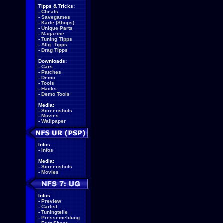
Tipps & Tricks:
-
Cheats
-
Savegames
-
Karte (Shops)
-
Unique Parts
-
Magazine
-
Tuning Tipps
-
Allg. Tipps
-
Drag Tipps
Downloads:
-
Cars
-
Patches
-
Demo
-
Tools
-
Hacks
-
Demo Tools
Media:
-
Screenshots
-
Movies
-
Wallpaper
Infos:
-
Infos
Media:
-
Screenshots
-
Movies
Infos:
-
Preview
-
Carlist
-
Tuningteile
-
Pressemeldung
-
Fact Sheet