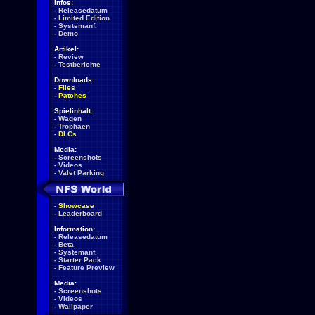
Infos:
-
Releasedatum
-
Limited Edition
-
Systemanf.
-
Demo
Artikel:
-
Review
-
Testberichte
Downloads:
-
Files
-
Patches
Spielinhalt:
-
Wagen
-
Trophäen
-
DLCs
Media:
-
Screenshots
-
Videos
-
Valet Parking
-
Showcase
-
Leaderboard
Information:
-
Releasedatum
-
Beta
-
Systemanf.
-
Starter Pack
-
Feature Preview
Media:
-
Screenshots
-
Videos
-
Wallpaper