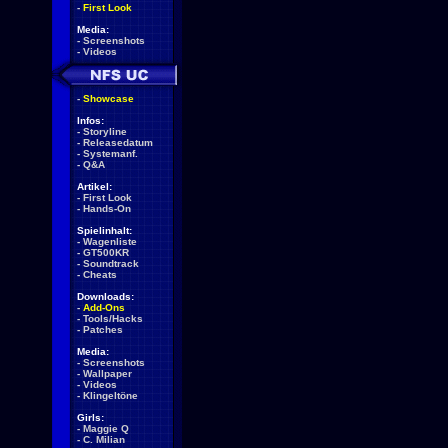
-
First Look
Media:
-
Screenshots
-
Videos
-
Showcase
Infos:
-
Storyline
-
Releasedatum
-
Systemanf.
-
Q&A
Artikel:
-
First Look
-
Hands-On
Spielinhalt:
-
Wagenliste
-
GT500KR
-
Soundtrack
-
Cheats
Downloads:
-
Add-Ons
-
Tools/Hacks
-
Patches
Media:
-
Screenshots
-
Wallpaper
-
Videos
-
Klingeltöne
Girls:
-
Maggie Q
-
C. Milian