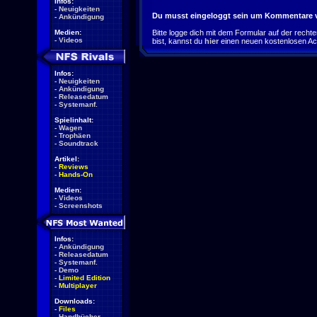
Infos:
-
Neuigkeiten
Du musst eingeloggt sein um Kommentare v
-
Ankündigung
Medien:
Bitte logge dich mit dem Formular auf der rechten 
-
Videos
bist, kannst du
hier
einen neuen kostenlosen Ac
Infos:
-
Neuigkeiten
-
Ankündigung
-
Releasedatum
-
Systemanf.
Spielinhalt:
-
Wagen
-
Trophäen
-
Soundtrack
Artikel:
-
Reviews
-
Hands-On
Medien:
-
Videos
-
Screenshots
Infos:
-
Ankündigung
-
Releasedatum
-
Systemanf.
-
Demo
-
Limited Edition
-
Multiplayer
Downloads:
-
Files
-
Handbücher