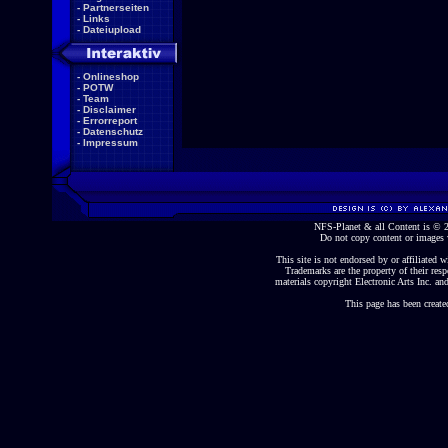
-
Partnerseiten
-
Links
-
Dateiupload
-
Onlineshop
-
POTW
-
Team
-
Disclaimer
-
Errorreport
-
Datenschutz
-
Impressum
NFS-Planet & all Content is ©
Do not copy content or images 
This site is not endorsed by or affiliated wi
Trademarks are the property of their re
materials copyright Electronic Arts Inc. and
This page has been create