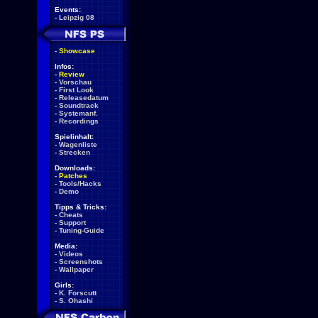
Events:
-
Leipzig 08
-
Showcase
Infos:
-
Review
-
Vorschau
-
First Look
-
Releasedatum
-
Soundtrack
-
Systemanf.
-
Recordings
Spielinhalt:
-
Wagenliste
-
Strecken
Downloads:
-
Patches
-
Tools/Hacks
-
Demo
Tipps & Tricks:
-
Cheats
-
Support
-
Tuning-Guide
Media:
-
Videos
-
Screenshots
-
Wallpaper
Girls:
-
K. Forscutt
-
S. Ohashi