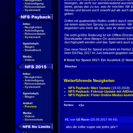
-
Neuigkeiten
bewegen, die nicht nur atemberaubend aussieht
-
Ankündigung
bietet, genau das zu tun, was ihr möchtet. Wir 
-
Releasedatum
-
Systemanf.
Niveau und lassen euch sowohl auf als auch a
geben.
Driftet mit qualmenden Reifen seitlich durch e
Infos:
mit einem epischen Sprung zu entkommen. Wir e
-
Neuigkeiten
begeistert uns mehr als das, was ihr darin mach
-
Ankündigung
-
Releasedatum
Die wohl größte Änderung ist ein Offline-Einzel
-
Systemanf.
Einzelspieler ohne Always-On auskommen könne
durchgespielt werden und das Spiel wird auch 
Spielinhalt:
-
Wagen
Das neue Need for Speed erscheint im Herbst 2
-
Soundtrack
beim EA Play 2017 im Juni bekannt gegeben we
Media:
-
Videos
Need for Speed 2017: Ein Ausblick @ Ne
Shocker
Infos:
-
Neuigkeiten
Weiterführende Neuigkeiten
-
Ankündigung
-
Releasedatum
-
Systemanf.
NFS Payback: März Update
(19.03.2018)
NFS Payback: Februar-Update mit AllDriv
Spielinhalt:
NFS Payback: Freier Online-Modus kom
-
Wagen
Artikel:
Seiten:
»1«
-
Preview
Media:
-
Videos
-
Screenshots
#1:
von
UZ Racer
(25.05.2017 00:45)
also die selbe suppe wie jedes jahr?