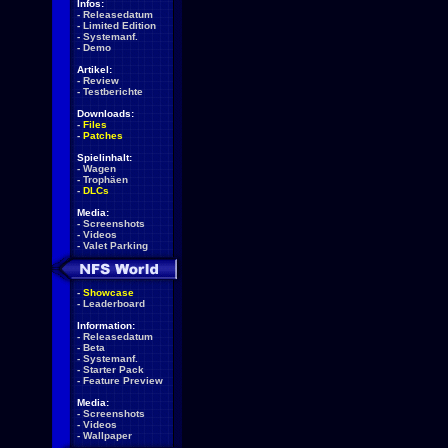
Infos:
-
Releasedatum
-
Limited Edition
-
Systemanf.
-
Demo
Artikel:
-
Review
-
Testberichte
Downloads:
-
Files
-
Patches
Spielinhalt:
-
Wagen
-
Trophäen
-
DLCs
Media:
-
Screenshots
-
Videos
-
Valet Parking
-
Showcase
-
Leaderboard
Information:
-
Releasedatum
-
Beta
-
Systemanf.
-
Starter Pack
-
Feature Preview
Media:
-
Screenshots
-
Videos
-
Wallpaper