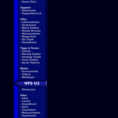
-
Demo Files
Support:
-
Downloads
-
Supportbereich
Infos:
-
Informationen
-
Systemanf.
-
Black Edition
-
Handy-Version
-
Releasedatum
-
Wagenliste
-
Die Stadt
-
Soundtrack
Tipps & Tricks:
-
Cheats
-
Racing Guides
-
Strategy Guide
-
Vinyl Guides
-
Decal Tutorial
Media:
-
Screenshots
-
Videos
-
Wallpaper
-
Showcase
Infos:
-
Infos
-
Carlist
-
Soundtrack
-
Girls
-
Charaktere
-
Releasedatum
-
Systemanf.