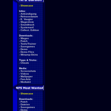
-
Showcase
Infos:
-
Ankündigung
-
Releasedatum
-
E. Vaugier
-
Wagenliste
-
Soundtrack
-
Systemanf.
-
Collect. Edition
Downloads:
-
Wagen
-
Patch
-
Tools/Trainer
-
Savegames
-
Demo
-
Demo Files
-
Winamp-Skins
Tipps & Tricks:
-
Cheats
Media:
-
Screenshots
-
Videos
-
Wallpaper
-
Fan-Arts
-
Mediakit
-
Showcase
Downloads:
-
Patch
-
Dateien
-
Savegames
-
Demo