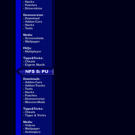
-
Hacks
-
Patches
-
Driverskins
Demoversion:
-
Download
-
Addon-Cars
-
Hacks
-
Tools
Media:
-
Screenshots
-
Wallpaper
FAQs:
-
Multiplayer
Tipps&Tricks:
-
Cheats
-
Eigene Musik
Downloads:
-
Addon-Cars
-
Addon-Tracks
-
Tools
-
Hacks
-
Patches
-
Demoversion
-
Mission-Mods
Tipps&Tricks:
-
Cheats
-
Tipps & Tricks
Media:
-
Videos
-
Wallpaper
-
Actionpics