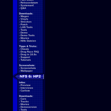
-
Releasedatum
-
Systemanf.
-
Q&A
Downloads:
-
Wagen
-
Vinyls
-
Strecken
-
Patch
-
LAN Tools
-
Tools
-
Demo
-
Demo Tools
-
Movies
-
Hilfe Dateien
Tipps & Tricks:
-
Cheats
-
Drag Race FAQ
-
Drag in 18.8s
-
Support
-
Tutorials
Screenshots:
-
Screenshots
-
Wallpaper
Infos:
-
Preview
-
Interviews
-
Carliste
Downloads:
-
Cars
-
Tracks
-
Movies
-
Demoversion
-
Tools