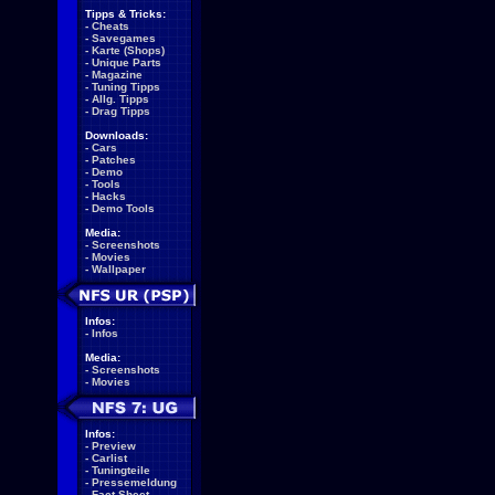
Tipps & Tricks:
-
Cheats
-
Savegames
-
Karte (Shops)
-
Unique Parts
-
Magazine
-
Tuning Tipps
-
Allg. Tipps
-
Drag Tipps
Downloads:
-
Cars
-
Patches
-
Demo
-
Tools
-
Hacks
-
Demo Tools
Media:
-
Screenshots
-
Movies
-
Wallpaper
Infos:
-
Infos
Media:
-
Screenshots
-
Movies
Infos:
-
Preview
-
Carlist
-
Tuningteile
-
Pressemeldung
-
Fact Sheet