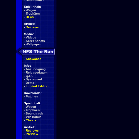
Spielinhalt:
-
Wagen
-
Trophäen
-
DLCs
Artikel:
-
Reviews
Media:
-
Videos
-
Screenshots
-
Wallpaper
-
Showcase
Infos:
-
Ankündigung
-
Releasedatum
-
Q&A
-
Systemanf.
-
Demo
-
Limited Edition
Downloads:
-
Patches
Spielinhalt:
-
Wagen
-
Trophäen
-
Soundtrack
-
VIP Bonus
-
Cheats
Artikel:
-
Reviews
-
Preview