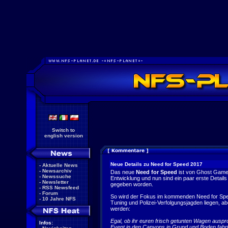
Switch to
english version
Neue Details zu Need for Speed 2017
-
Aktuelle News
-
Newsarchiv
Das neue
Need for Speed
ist von Ghost Game
-
Newssuche
Entwicklung und nun sind ein paar erste Detail
-
Newsletter
gegeben worden.
-
RSS Newsfeed
-
Forum
So wird der Fokus im kommenden Need for Spe
-
10 Jahre NFS
Tuning und Polizei-Verfolgungsjagden liegen, ab
werden:
Egal, ob ihr euren frisch getunten Wagen auspr
Infos:
Event in den Canyons in Grund und Boden fahrt 