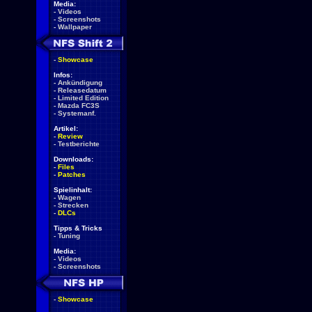
Media:
-
Videos
-
Screenshots
-
Wallpaper
-
Showcase
Infos:
-
Ankündigung
-
Releasedatum
-
Limited Edition
-
Mazda FC3S
-
Systemanf.
Artikel:
-
Review
-
Testberichte
Downloads:
-
Files
-
Patches
Spielinhalt:
-
Wagen
-
Strecken
-
DLCs
Tipps & Tricks
-
Tuning
Media:
-
Videos
-
Screenshots
-
Showcase