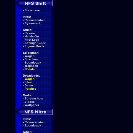
-
Showcase
Infos:
-
Releasedatum
-
Systemanf.
Artikel:
-
Review
-
Hands-On
-
First Look
-
Settings Guide
-
Eigene Musik
Spielinhalt:
-
Wagen
-
Strecken
-
Soundtrack
-
Trophäen
-
Cheats
Downloads:
-
Wagen
-
Files
-
Demo
-
Patches
Media:
-
Screenshots
-
Videos
-
Wallpaper
Infos:
-
Releasedatum
-
Soundtrack
Artikel: