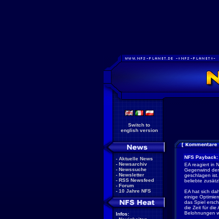
Switch to
english version
NFS Payback: 
-
Aktuelle News
-
Newsarchiv
EA reagiert in 
-
Newssuche
Gegenwind der 
-
Newsletter
geschlagen ist.
-
RSS Newsfeed
beliebte zusätz
-
Forum
-
10 Jahre NFS
EA hat sich da
einige Optimie
das Spiel ersc
die Zeit für di
Belohnungen w
Infos: