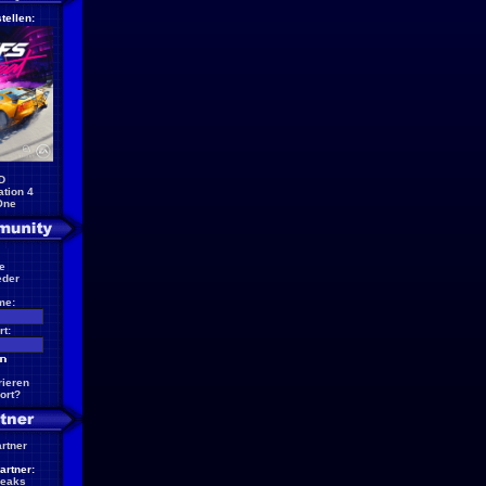
tellen:
D
ation 4
One
e
eder
me:
t:
rieren
ort?
artner
artner:
reaks