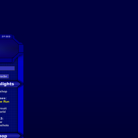
eshop
ses:
he Run
rsuit
orld
5:
ew
nshots