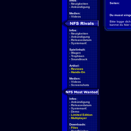
Infos:
Seiten:
-
Neuigkeiten
-
Ankündigung
Medien:
Du musst eing
-
Videos
Bitte logge dich
kannst du
hier
Infos:
-
Neuigkeiten
-
Ankündigung
-
Releasedatum
-
Systemanf.
Spielinhalt:
-
Wagen
-
Trophäen
-
Soundtrack
Artikel:
-
Reviews
-
Hands-On
Medien:
-
Videos
-
Screenshots
Infos:
-
Ankündigung
-
Releasedatum
-
Systemanf.
-
Demo
-
Limited Edition
-
Multiplayer
Downloads:
-
Files
-
Handbücher