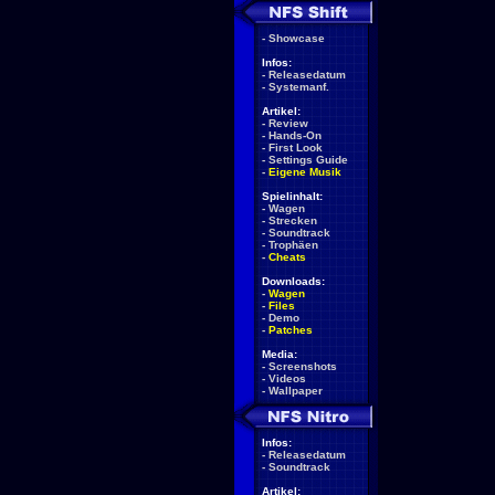
-
Showcase
Infos:
-
Releasedatum
-
Systemanf.
Artikel:
-
Review
-
Hands-On
-
First Look
-
Settings Guide
-
Eigene Musik
Spielinhalt:
-
Wagen
-
Strecken
-
Soundtrack
-
Trophäen
-
Cheats
Downloads:
-
Wagen
-
Files
-
Demo
-
Patches
Media:
-
Screenshots
-
Videos
-
Wallpaper
Infos:
-
Releasedatum
-
Soundtrack
Artikel: