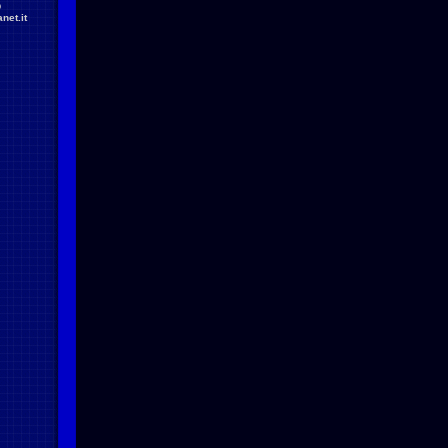
D
net.it