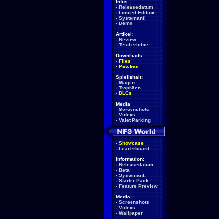
Infos:
-
Releasedatum
-
Limited Edition
-
Systemanf.
-
Demo
Artikel:
-
Review
-
Testberichte
Downloads:
-
Files
-
Patches
Spielinhalt:
-
Wagen
-
Trophäen
-
DLCs
Media:
-
Screenshots
-
Videos
-
Valet Parking
-
Showcase
-
Leaderboard
Information:
-
Releasedatum
-
Beta
-
Systemanf.
-
Starter Pack
-
Feature Preview
Media:
-
Screenshots
-
Videos
-
Wallpaper