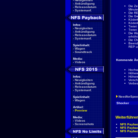
-
Neuigkeiten
-
Ankündigung
Die Ze
-
Releasedatum
Minute
-
Systemanf.
Die RE
Die Ge
Köderk
Köderk
Infos:
Tretet
-
Neuigkeiten
Tretet
-
Ankündigung
Die Wa
-
Releasedatum
erhöht
-
Systemanf.
Die Ch
Beende
Spielinhalt:
REP u
-
Wagen
-
Soundtrack
Media:
Kommende Änd
-
Videos
Hochwe
Höhere
Infos:
Höhere
-
Neuigkeiten
Versch
-
Ankündigung
Verbes
-
Releasedatum
-
Systemanf.
NeedforSpe
Spielinhalt:
-
Wagen
Shocker
Artikel:
-
Preview
Weiterführe
Media:
-
Videos
-
Screenshots
NFS Paybac
NFS Payback
NFS Paybac