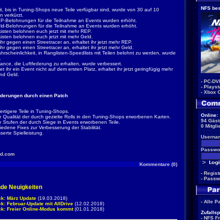
NFS bes
it, bis in Tuning-Shops neue Teile verfügbar sind, wurde von 30 auf 10
n verkürzt.
P-Belohnungen für die Teilnahme an Events wurden erhöht.
ld-Belohnungen für die Teilnahme an Events wurden erhöht.
isten belohnen euch jetzt mit mehr REP.
isten belohnen euch jetzt mit mehr Geld.
 ihr gegen einen Streetracer an, erhaltet ihr jetzt mehr REP.
 ihr gegen einen Streetracer an, erhaltet ihr jetzt mehr Geld.
hrscheinlichkeit, in Ranglisten-Speedlists mit Teilen belohnt zu werden, wurde
.
ance, die Luftfederung zu erhalten, wurde verbessert.
t ihr ein Event nicht auf dem ersten Platz, erhaltet ihr jetzt geringfügig mehr
nd Geld.
-
PC-DV
-
Playst
-
Xbox 
erungen durch einen Patch
rtigere Teile in Tuning-Shops.
Online:
 Qualität der durch gezielte Rolls in den Tuning-Shops erworbenen Karten.
94 Gäst
 Stufen der durch Siege in Events erworbenen Teile.
0 Mitgli
iedene Fixes zur Verbesserung der Stabilität.
serte Spielleistung.
Userna
Passwor
ed.com
Kommentare (0)
-
Regist
-
Passw
nde Neuigkeiten
k: März Update
(19.03.2018)
-
Alle P
: Februar-Update mit AllDrive
(12.02.2018)
k: Freier Online-Modus kommt
(01.01.2018)
Zufallsp
-
NFS F