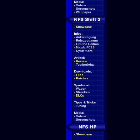
Media:
-
Videos
-
Screenshots
-
Wallpaper
-
Showcase
Infos:
-
Ankündigung
-
Releasedatum
-
Limited Edition
-
Mazda FC3S
-
Systemanf.
Artikel:
-
Review
-
Testberichte
Downloads:
-
Files
-
Patches
Spielinhalt:
-
Wagen
-
Strecken
-
DLCs
Tipps & Tricks
-
Tuning
Media:
-
Videos
-
Screenshots
-
Showcase