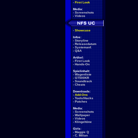
-
First Look
Media:
-
Screenshots
-
Videos
-
Showcase
Infos:
-
Storyline
-
Releasedatum
-
Systemanf.
-
Q&A
Artikel:
-
First Look
-
Hands-On
Spielinhalt:
-
Wagenliste
-
GT500KR
-
Soundtrack
-
Cheats
Downloads:
-
Add-Ons
-
Tools/Hacks
-
Patches
Media:
-
Screenshots
-
Wallpaper
-
Videos
-
Klingeltöne
Girls:
-
Maggie Q
-
C. Milian