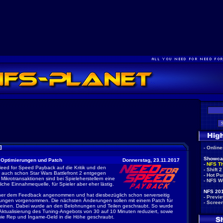
-
Onlin
Showca
Optimierungen und Patch
Donnerstag, 23.11.2017
-
NFS T
Need for Speed Payback auf die Kritik und den
-
Shift 2
auch schon Star Wars Battlefront 2 entgegen
-
Hot Pu
 Mikrotransaktionen sind bei Spieleherstellern eine
-
NFS W
liche Einnahmequelle, für Spieler aber eher lästig.
NFS 201
her dem Feedback angenommen und hat diesbezüglich schon serverseitig
-
Previ
rungen vorgenommen. Die nächsten Änderungen sollen mit einem Patch für
-
Scree
heinen. Dabei wurde an den Belohnungen und Teilen geschraubt. So wurde
e Aktualisierung des Tuning-Angebots von 30 auf 10 Minuten reduziert, sowie
ie Rep und Ingame-Geld in die Höhe geschraubt.