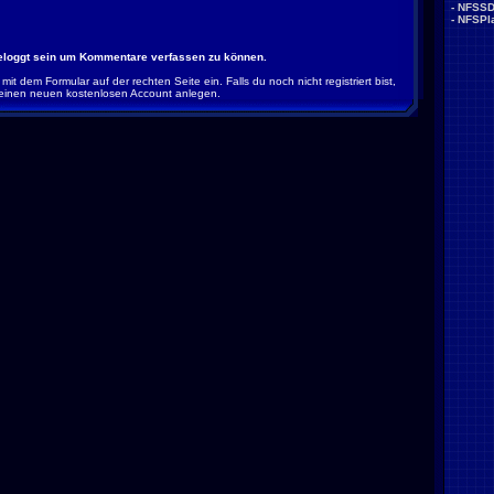
-
NFSS
-
NFSPla
eloggt sein um Kommentare verfassen zu können.
 mit dem Formular auf der rechten Seite ein. Falls du noch nicht registriert bist,
einen neuen kostenlosen Account anlegen.