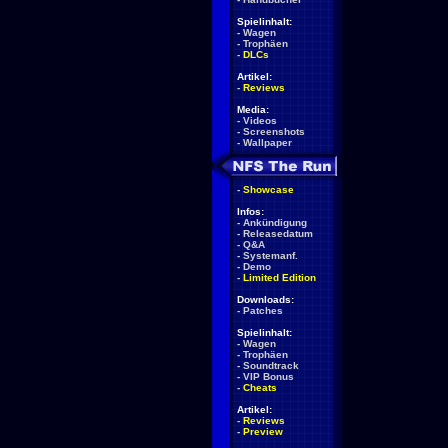
Spielinhalt:
-
Wagen
-
Trophäen
-
DLCs
Artikel:
-
Reviews
Media:
-
Videos
-
Screenshots
-
Wallpaper
-
Showcase
Infos:
-
Ankündigung
-
Releasedatum
-
Q&A
-
Systemanf.
-
Demo
-
Limited Edition
Downloads:
-
Patches
Spielinhalt:
-
Wagen
-
Trophäen
-
Soundtrack
-
VIP Bonus
-
Cheats
Artikel:
-
Reviews
-
Preview