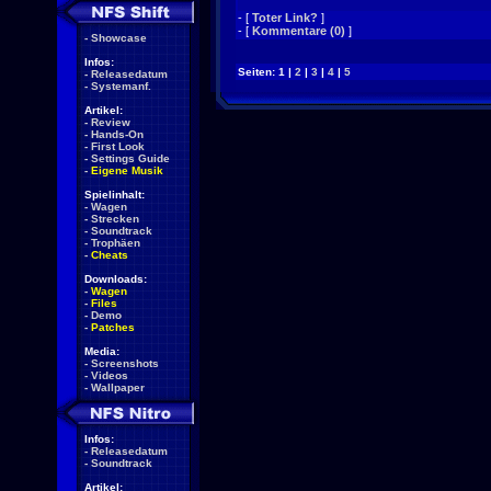
- [
Toter Link?
]
- [
Kommentare (0)
]
-
Showcase
Infos:
Seiten: 1 |
2
|
3
|
4
|
5
-
Releasedatum
-
Systemanf.
Artikel:
-
Review
-
Hands-On
-
First Look
-
Settings Guide
-
Eigene Musik
Spielinhalt:
-
Wagen
-
Strecken
-
Soundtrack
-
Trophäen
-
Cheats
Downloads:
-
Wagen
-
Files
-
Demo
-
Patches
Media:
-
Screenshots
-
Videos
-
Wallpaper
Infos:
-
Releasedatum
-
Soundtrack
Artikel: