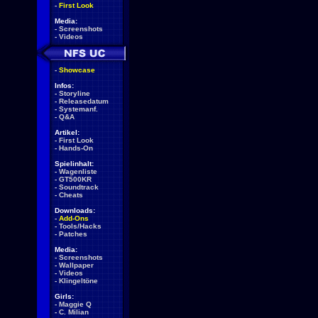
-
First Look
Media:
-
Screenshots
-
Videos
-
Showcase
Infos:
-
Storyline
-
Releasedatum
-
Systemanf.
-
Q&A
Artikel:
-
First Look
-
Hands-On
Spielinhalt:
-
Wagenliste
-
GT500KR
-
Soundtrack
-
Cheats
Downloads:
-
Add-Ons
-
Tools/Hacks
-
Patches
Media:
-
Screenshots
-
Wallpaper
-
Videos
-
Klingeltöne
Girls:
-
Maggie Q
-
C. Milian