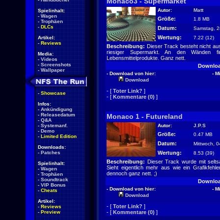
Monaco3 - Supermarket
Autor:
Matt
Spielinhalt:
-
Wagen
Größe:
1.8 MB
-
Trophäen
-
DLCs
Datum:
Samstag, 2
Wertung:
Artikel:
7.22 (12
-
Reviews
Beschreibung:
Dieser Track besteht nicht aus
riesiger Supermarkt. An den Wänden fin
Media:
Lebensmittelprodukte. Ganz nett.
-
Videos
-
Screenshots
Downlo
-
Wallpaper
- Download von hier:
- M
Download
- [
Toter Link?
]
-
Showcase
- [
Kommentare (0)
]
Infos:
-
Ankündigung
-
Releasedatum
Monaco 1 - Futureland
-
Q&A
-
Systemanf.
Autor:
J.P.S
-
Demo
Größe:
0.47 MB
-
Limited Edition
Datum:
Mittwoch, 0
Downloads:
-
Patches
Wertung:
8.53 (39
Beschreibung:
Dieser Track wurde mit selts
Spielinhalt:
Sieht eigentlich mehr aus wie ein Grafikfehle
-
Wagen
dennoch ganz nett. ;)
-
Trophäen
-
Soundtrack
Downlo
-
VIP Bonus
- Download von hier:
- M
-
Cheats
Download
Artikel:
- [
Toter Link?
]
-
Reviews
-
Preview
- [
Kommentare (0)
]