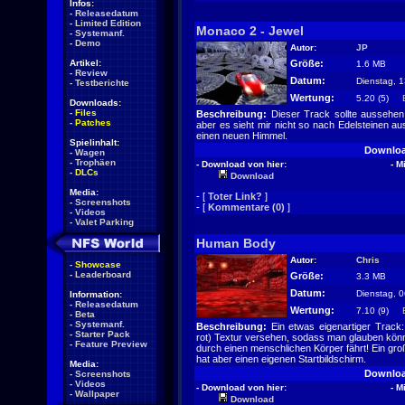
Infos:
-
Releasedatum
-
Limited Edition
Monaco 2 - Jewel
-
Systemanf.
-
Demo
Autor:
JP
Artikel:
Größe:
1.6 MB
-
Review
Datum:
Dienstag, 1
-
Testberichte
Wertung:
5.20 (5)
Downloads:
-
Files
Beschreibung:
Dieser Track sollte aussehen,
-
Patches
aber es sieht mir nicht so nach Edelsteinen aus
einen neuen Himmel.
Spielinhalt:
Downlo
-
Wagen
-
Trophäen
- Download von hier:
- M
-
DLCs
Download
Media:
- [
Toter Link?
]
-
Screenshots
- [
Kommentare (0)
]
-
Videos
-
Valet Parking
Human Body
Autor:
Chris
-
Showcase
-
Leaderboard
Größe:
3.3 MB
Datum:
Dienstag, 0
Information:
-
Releasedatum
Wertung:
7.10 (9)
-
Beta
-
Systemanf.
Beschreibung:
Ein etwas eigenartiger Track:
-
Starter Pack
rot) Textur versehen, sodass man glauben kön
-
Feature Preview
durch einen menschlichen Körper fährt! Ein gro
hat aber einen eigenen Startbildschirm.
Media:
Downlo
-
Screenshots
-
Videos
- Download von hier:
- M
-
Wallpaper
Download