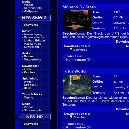
Media:
-
Videos
Monaco 3 - Stern
-
Screenshots
-
Wallpaper
Autor:
J.P.S
Größe:
0.7 MB
Datum:
Mittwoch, 0
-
Showcase
Wertung:
9.34 (18
Infos:
Beschreibung:
Der Track von J.P.S beinhal
-
Ankündigung
Texturen, die in regelmäßigen Abständen einen 
-
Releasedatum
-
Limited Edition
Downlo
-
Mazda FC3S
- Download von hier:
- M
-
Systemanf.
Download
Artikel:
- [
Toter Link?
]
-
Review
-
Testberichte
- [
Kommentare (0)
]
Downloads:
-
Files
Futur World
-
Patches
Autor:
Ali
Spielinhalt:
Größe:
-
Wagen
3.7 MB
-
Strecken
Datum:
Samstag, 2
-
DLCs
Wertung:
7.43 (9)
Tipps & Tricks
-
Tuning
Beschreibung:
Diesmal gibt es wieder einen 
Er soll die Welt in der Zukunft darstellen
Media:
Texturen.
-
Videos
Downlo
-
Screenshots
- Download von hier:
- M
Download
-
Showcase
- [
Toter Link?
]
- [
Kommentare (8)
]