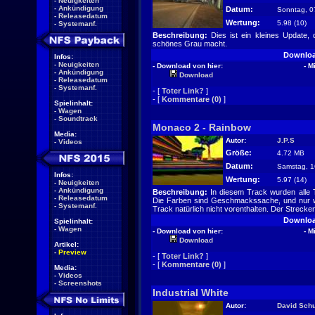
-
Neuigkeiten
-
Ankündigung
Datum:
Sonntag, 0
-
Releasedatum
Wertung:
5.98 (10
-
Systemanf.
Beschreibung:
Dies ist ein kleines Update
schönes Grau macht.
Downlo
Infos:
-
Neuigkeiten
- Download von hier:
- M
-
Ankündigung
Download
-
Releasedatum
-
Systemanf.
- [
Toter Link?
]
- [
Kommentare (0)
]
Spielinhalt:
-
Wagen
-
Soundtrack
Monaco 2 - Rainbow
Media:
Autor:
J.P.S
-
Videos
Größe:
4.72 MB
Datum:
Samstag, 1
Infos:
Wertung:
5.97 (14
-
Neuigkeiten
-
Ankündigung
Beschreibung:
In diesem Track wurden alle T
-
Releasedatum
Die Farben sind Geschmackssache, und nur weil
-
Systemanf.
Track natürlich nicht vorenthalten. Der Strecken
Downlo
Spielinhalt:
-
Wagen
- Download von hier:
- M
Download
Artikel:
-
Preview
- [
Toter Link?
]
- [
Kommentare (0)
]
Media:
-
Videos
-
Screenshots
Industrial White
Autor:
David Schu