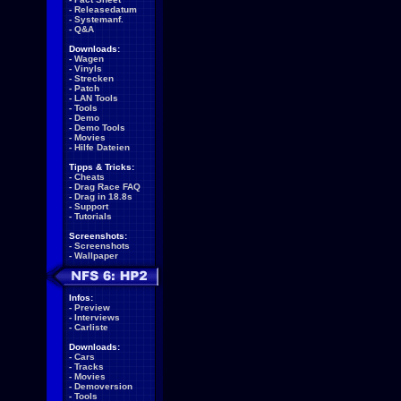
-
Releasedatum
-
Systemanf.
-
Q&A
Downloads:
-
Wagen
-
Vinyls
-
Strecken
-
Patch
-
LAN Tools
-
Tools
-
Demo
-
Demo Tools
-
Movies
-
Hilfe Dateien
Tipps & Tricks:
-
Cheats
-
Drag Race FAQ
-
Drag in 18.8s
-
Support
-
Tutorials
Screenshots:
-
Screenshots
-
Wallpaper
Infos:
-
Preview
-
Interviews
-
Carliste
Downloads:
-
Cars
-
Tracks
-
Movies
-
Demoversion
-
Tools