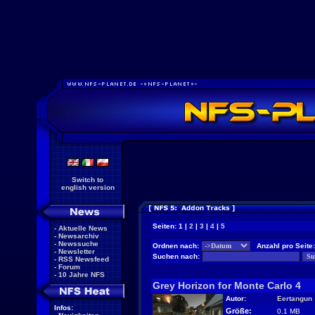
Switch to
english version
Seiten: 1 |
2
|
3
|
4
|
5
-
Aktuelle News
-
Newsarchiv
-
Newssuche
Ordnen nach:
Anzahl pro Seite
-
Newsletter
Suchen nach:
-
RSS Newsfeed
-
Forum
-
10 Jahre NFS
Grey Horizon for Monte Carlo 4
Autor:
Eertangun
Infos:
Größe:
0.1 MB