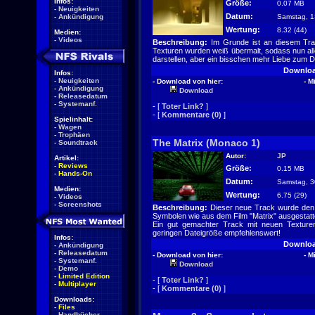
Infos:
Größe:
0.07 MB
-
Neuigkeiten
Datum:
-
Ankündigung
Samstag, 1
Wertung:
8.32 (44
Medien:
-
Videos
Beschreibung:
Im Grunde ist an diesem Trac
Texturen wurden weiß übermalt, sodass nun alle
darstellen, aber ein bisschen mehr Liebe zum D
Downlo
Infos:
-
Neuigkeiten
- Download von hier:
- M
-
Ankündigung
Download
-
Releasedatum
-
Systemanf.
- [
Toter Link?
]
- [
Kommentare (0)
]
Spielinhalt:
-
Wagen
-
Trophäen
The Matrix (Monaco 1)
-
Soundtrack
Autor:
JP
Artikel:
-
Reviews
Größe:
0.15 MB
-
Hands-On
Datum:
Samstag, 3
Medien:
Wertung:
6.75 (29
-
Videos
-
Screenshots
Beschreibung:
Dieser neue Track wurde den
Symbolen wie aus dem Film "Matrix" ausgestatt
Ein gut gemachter Track mit neuen Texture
geringen Dateigröße empfehlenswert!
Infos:
Downlo
-
Ankündigung
-
Releasedatum
- Download von hier:
- M
-
Systemanf.
Download
-
Demo
-
Limited Edition
- [
Toter Link?
]
-
Multiplayer
- [
Kommentare (0)
]
Downloads:
-
Files
-
Handbücher