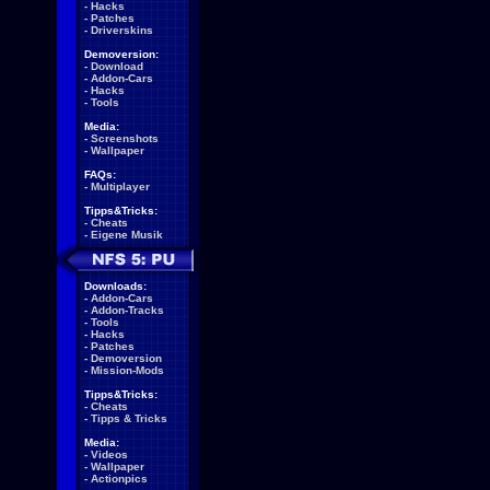
-
Hacks
-
Patches
-
Driverskins
Demoversion:
-
Download
-
Addon-Cars
-
Hacks
-
Tools
Media:
-
Screenshots
-
Wallpaper
FAQs:
-
Multiplayer
Tipps&Tricks:
-
Cheats
-
Eigene Musik
Downloads:
-
Addon-Cars
-
Addon-Tracks
-
Tools
-
Hacks
-
Patches
-
Demoversion
-
Mission-Mods
Tipps&Tricks:
-
Cheats
-
Tipps & Tricks
Media:
-
Videos
-
Wallpaper
-
Actionpics