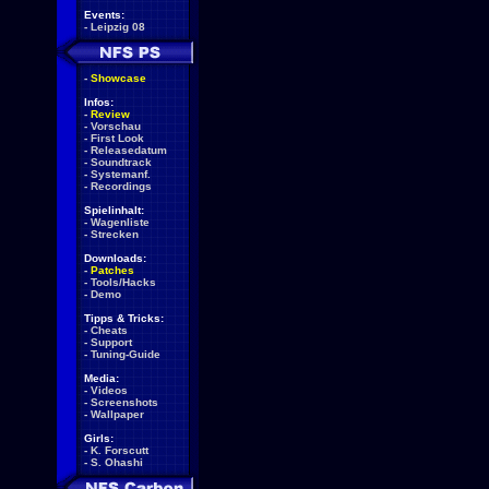
Events:
-
Leipzig 08
-
Showcase
Infos:
-
Review
-
Vorschau
-
First Look
-
Releasedatum
-
Soundtrack
-
Systemanf.
-
Recordings
Spielinhalt:
-
Wagenliste
-
Strecken
Downloads:
-
Patches
-
Tools/Hacks
-
Demo
Tipps & Tricks:
-
Cheats
-
Support
-
Tuning-Guide
Media:
-
Videos
-
Screenshots
-
Wallpaper
Girls:
-
K. Forscutt
-
S. Ohashi