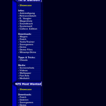
-
Showcase
Infos:
-
Ankündigung
-
Releasedatum
-
E. Vaugier
-
Wagenliste
-
Soundtrack
-
Systemanf.
-
Collect. Edition
Downloads:
-
Wagen
-
Patch
-
Tools/Trainer
-
Savegames
-
Demo
-
Demo Files
-
Winamp-Skins
Tipps & Tricks:
-
Cheats
Media:
-
Screenshots
-
Videos
-
Wallpaper
-
Fan-Arts
-
Mediakit
-
Showcase
Downloads:
-
Patch
-
Dateien
-
Savegames
-
Demo