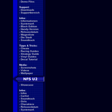
-
Demo Files
Support:
-
Downloads
-
Supportbereich
Infos:
-
Informationen
-
Systemanf.
-
Black Edition
-
Handy-Version
-
Releasedatum
-
Wagenliste
-
Die Stadt
-
Soundtrack
Tipps & Tricks:
-
Cheats
-
Racing Guides
-
Strategy Guide
-
Vinyl Guides
-
Decal Tutorial
Media:
-
Screenshots
-
Videos
-
Wallpaper
-
Showcase
Infos:
-
Infos
-
Carlist
-
Soundtrack
-
Girls
-
Charaktere
-
Releasedatum
-
Systemanf.