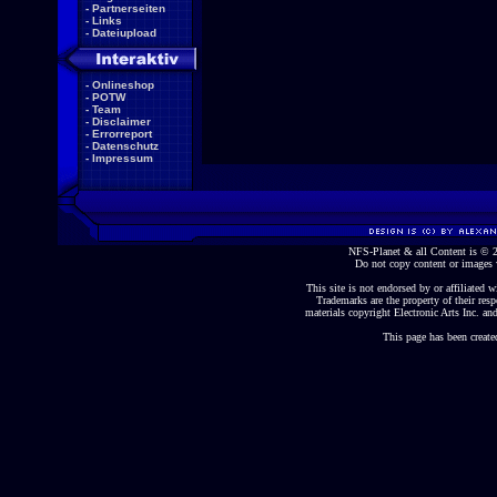
-
Partnerseiten
-
Links
-
Dateiupload
-
Onlineshop
-
POTW
-
Team
-
Disclaimer
-
Errorreport
-
Datenschutz
-
Impressum
NFS-Planet & all Content is ©
Do not copy content or images 
This site is not endorsed by or affiliated wi
Trademarks are the property of their re
materials copyright Electronic Arts Inc. and
This page has been create