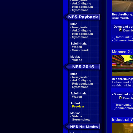
-
Neuigkeiten
-
Ankündigung
-
Releasedatum
-
Systemanf.
Beschreibung:
Grau macht.
Infos:
- Download von
-
Neuigkeiten
-
Ankündigung
Downl
-
Releasedatum
-
Systemanf.
- [
Toter Link?
- [
Kommentare
Spielinhalt:
-
Wagen
-
Soundtrack
Monaco 2 -
Media:
-
Videos
Infos:
-
Neuigkeiten
Beschreibung:
-
Ankündigung
Farben sind Ge
-
Releasedatum
natürlich nicht
-
Systemanf.
Spielinhalt:
- Download von
-
Wagen
Downl
Artikel:
- [
Toter Link?
-
Preview
- [
Kommentare
Media:
-
Videos
Industrial 
-
Screenshots