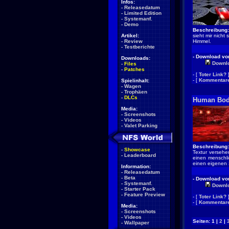
Infos:
-
Releasedatum
-
Limited Edition
-
Systemanf.
-
Demo
Beschreibung:
Artikel:
sieht mir nicht
-
Review
Himmel.
-
Testberichte
- Download von
Downloads:
Downl
-
Files
-
Patches
- [
Toter Link?
- [
Kommentare
Spielinhalt:
-
Wagen
-
Trophäen
-
DLCs
Human Bo
Media:
-
Screenshots
-
Videos
-
Valet Parking
Beschreibung:
-
Showcase
Textur verseh
-
Leaderboard
einen menschli
einen eigenen S
Information:
-
Releasedatum
-
Beta
- Download von
-
Systemanf.
Downl
-
Starter Pack
-
Feature Preview
- [
Toter Link?
- [
Kommentare
Media:
-
Screenshots
-
Videos
Seiten: 1 |
2
|
-
Wallpaper