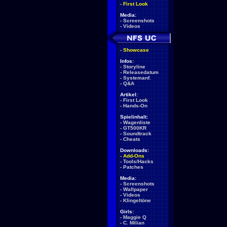
-
First Look
Media:
-
Screenshots
-
Videos
-
Showcase
Infos:
-
Storyline
-
Releasedatum
-
Systemanf.
-
Q&A
Artikel:
-
First Look
-
Hands-On
Spielinhalt:
-
Wagenliste
-
GT500KR
-
Soundtrack
-
Cheats
Downloads:
-
Add-Ons
-
Tools/Hacks
-
Patches
Media:
-
Screenshots
-
Wallpaper
-
Videos
-
Klingeltöne
Girls:
-
Maggie Q
-
C. Milian