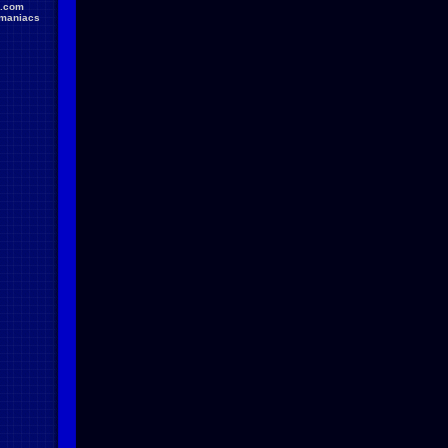
.com
maniacs