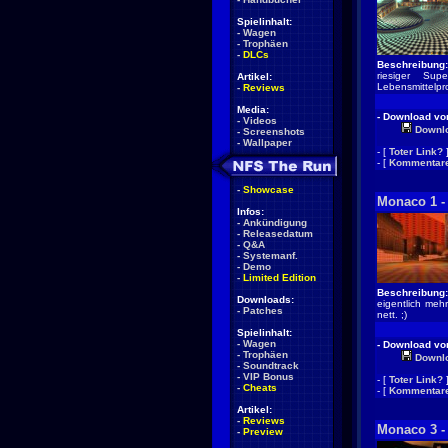
Spielinhalt:
-
Wagen
-
Trophäen
-
DLCs
Beschreibung:
riesiger Su
Artikel:
Lebensmittelpr
-
Reviews
Media:
- Download von
-
Videos
Downl
-
Screenshots
-
Wallpaper
- [
Toter Link?
- [
Kommentare
-
Showcase
Monaco 1 -
Infos:
-
Ankündigung
-
Releasedatum
-
Q&A
-
Systemanf.
-
Demo
-
Limited Edition
Beschreibung:
Downloads:
eigentlich mehr
-
Patches
nett. ;)
Spielinhalt:
-
Wagen
- Download von
-
Trophäen
Downl
-
Soundtrack
-
VIP Bonus
- [
Toter Link?
-
Cheats
- [
Kommentare
Artikel:
-
Reviews
Monaco 3 -
-
Preview