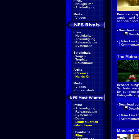
Infos:
-
Neuigkeiten
-
Ankündigung
Medien:
Beschreibung:
-
Videos
wurden weiß üb
aber ein bissc
- Download von
Infos:
Downl
-
Neuigkeiten
-
Ankündigung
- [
Toter Link?
-
Releasedatum
- [
Kommentare
-
Systemanf.
Spielinhalt:
-
Wagen
The Matrix
-
Trophäen
-
Soundtrack
Artikel:
-
Reviews
-
Hands-On
Medien:
Beschreibung:
-
Videos
Symbolen wie a
-
Screenshots
Ein gut gemach
Dateigröße emp
- Download von
Infos:
-
Ankündigung
Downl
-
Releasedatum
-
Systemanf.
- [
Toter Link?
-
Demo
- [
Kommentare
-
Limited Edition
-
Multiplayer
Monaco3 - 
Downloads:
-
Files
-
Handbücher