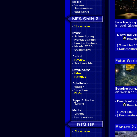
Media:
-
Videos
-
Screenshots
-
Wallpaper
Beschreibung:
in regelmäßige
-
Showcase
Infos:
- Download von
-
Ankündigung
Downl
-
Releasedatum
-
Limited Edition
- [
Toter Link?
-
Mazda FC3S
- [
Kommentare
-
Systemanf.
Artikel:
-
Review
Futur Worl
-
Testberichte
Downloads:
-
Files
-
Patches
Spielinhalt:
-
Wagen
Beschreibung:
-
Strecken
die Welt in de
-
DLCs
Tipps & Tricks
- Download von
-
Tuning
Downl
Media:
- [
Toter Link?
-
Videos
- [
Kommentare
-
Screenshots
Monaco 2 -
-
Showcase