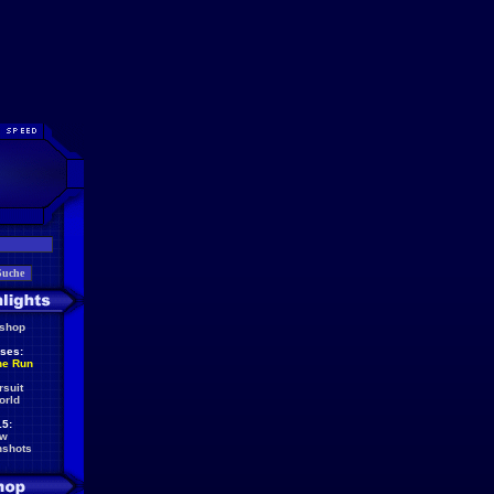
eshop
ses:
he Run
rsuit
orld
5:
ew
nshots