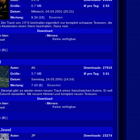
Größe:
0.7 MB
Ø pro Tag:
2.53
Datum:
Mittwoch, 04.04.2001 (20:21)
Wertung:
9.34 (18)
Bewerten
Der Track von J.P.S beinhaltet eigentlich nur komplett schwarze Texturen, die
n Abständen einen Stern beinhalten. Ganz nett.
Download:
 hier:
- Mirrors
Keine verfügbar.
oad
]
 (0)
]
d
Autor:
Ali
Downloads:
27915
Größe:
3.7 MB
Ø pro Tag:
3.01
Datum:
Samstag, 24.03.2001 (14:24)
Wertung:
7.43 (9)
Bewerten
Diesmal gibt es wieder einen neuen Track eines französischen Autors. Er soll
r Zukunft darstellen. Mit neuem Himmel und komplett neuen Texturen.
Download:
 hier:
- Mirrors
Keine verfügbar.
oad
]
 (8)
]
 Jewel
Autor:
JP
Downloads:
23274