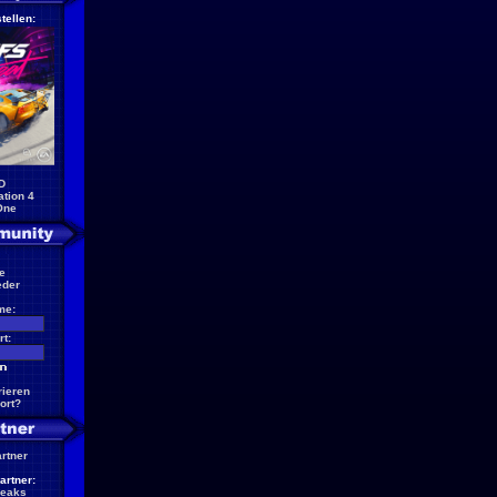
tellen:
D
ation 4
One
e
eder
me:
t:
rieren
ort?
artner
artner:
reaks