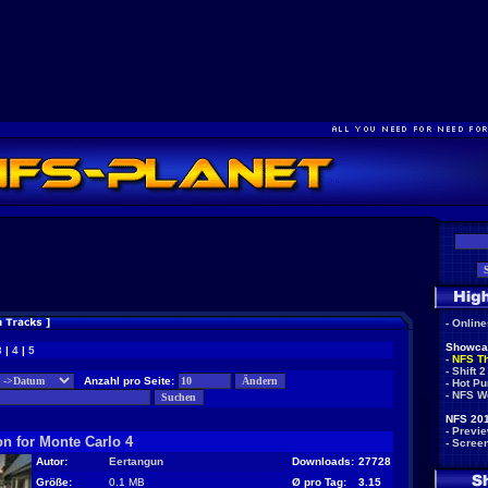
-
Onlin
Showca
3
|
4
|
5
-
NFS T
-
Shift 2
Anzahl pro Seite:
-
Hot Pu
-
NFS W
NFS 201
-
Previ
n for Monte Carlo 4
-
Scree
Autor:
Eertangun
Downloads:
27728
Größe:
0.1 MB
Ø pro Tag:
3.15