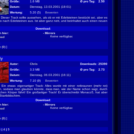
Größe:
1.6 MB
Ø pro Tag:
2.50
Datum:
Dienstag, 13.03.2001 (18:01)
Wertung:
5.20 (5)
Bewerten
Dieser Track sollte aussehen, als ob er mit Edelsteinen bestückt sei, aber es
 so nach Edelsteinen aus. Ist aber ganz nett, und beinhaltet auch einen neuen
Download:
 hier:
- Mirrors
Keine verfügbar.
oad
]
 (0)
]
dy
Autor:
Chris
Downloads:
25390
Größe:
3.3 MB
Ø pro Tag:
2.73
Datum:
Dienstag, 06.03.2001 (16:11)
Wertung:
7.10 (9)
Bewerten
Ein etwas eigenartiger Track: Alles wurde mit einer rotbraunen (mehr rot)
en, sodass man glauben könnte, dass man, wie der Name schon sagt, durch
chen Körper fährt! Ein großartiger Track! Er überschreibt Monaco5, hat aber
tartbildschirm.
Download:
 hier:
- Mirrors
Keine verfügbar.
oad
]
 (0)
]
3
|
4
|
5