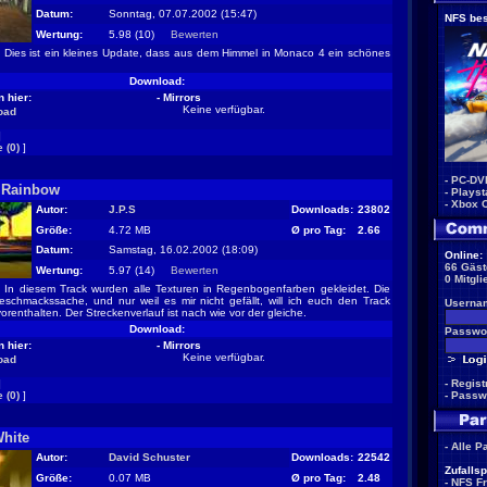
Datum:
Sonntag, 07.07.2002 (15:47)
NFS bes
Wertung:
5.98 (10)
Bewerten
Dies ist ein kleines Update, dass aus dem Himmel in Monaco 4 ein schönes
Download:
 hier:
- Mirrors
Keine verfügbar.
oad
]
 (0)
]
-
PC-DV
 Rainbow
-
Playst
-
Xbox 
Autor:
J.P.S
Downloads:
23802
Größe:
4.72 MB
Ø pro Tag:
2.66
Datum:
Samstag, 16.02.2002 (18:09)
Online:
66 Gäst
Wertung:
5.97 (14)
Bewerten
0 Mitgli
In diesem Track wurden alle Texturen in Regenbogenfarben gekleidet. Die
schmackssache, und nur weil es mir nicht gefällt, will ich euch den Track
Userna
 vorenthalten. Der Streckenverlauf ist nach wie vor der gleiche.
Download:
Passwor
 hier:
- Mirrors
Keine verfügbar.
oad
]
-
Regist
 (0)
]
-
Passw
White
-
Alle P
Autor:
David Schuster
Downloads:
22542
Zufallsp
Größe:
0.07 MB
Ø pro Tag:
2.48
-
NFS F