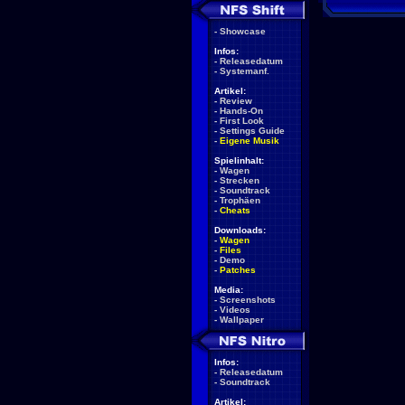
-
Showcase
Infos:
-
Releasedatum
-
Systemanf.
Artikel:
-
Review
-
Hands-On
-
First Look
-
Settings Guide
-
Eigene Musik
Spielinhalt:
-
Wagen
-
Strecken
-
Soundtrack
-
Trophäen
-
Cheats
Downloads:
-
Wagen
-
Files
-
Demo
-
Patches
Media:
-
Screenshots
-
Videos
-
Wallpaper
Infos:
-
Releasedatum
-
Soundtrack
Artikel: