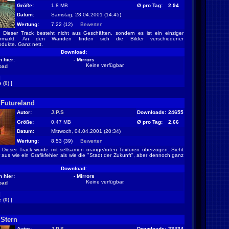
Größe:
1.8 MB
Ø pro Tag:
2.94
Datum:
Samstag, 28.04.2001 (14:45)
Wertung:
7.22 (12)
Bewerten
Dieser Track besteht nicht aus Geschäften, sondern es ist ein einziger
permarkt. An den Wänden finden sich die Bilder verschiedener
odukte. Ganz nett.
Download:
 hier:
- Mirrors
Keine verfügbar.
oad
]
 (0)
]
 Futureland
Autor:
J.P.S
Downloads:
24655
Größe:
0.47 MB
Ø pro Tag:
2.66
Datum:
Mittwoch, 04.04.2001 (20:34)
Wertung:
8.53 (39)
Bewerten
Dieser Track wurde mit seltsamen orange/roten Texturen überzogen. Sieht
 aus wie ein Grafikfehler, als wie die "Stadt der Zukunft", aber dennoch ganz
Download:
 hier:
- Mirrors
Keine verfügbar.
oad
]
 (0)
]
 Stern
Autor:
J.P.S
Downloads:
23434