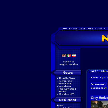
Switch to
english version
Seiten: 1 |
2
|
-
Aktuelle News
-
Newsarchiv
-
Newssuche
Ordnen nach:
-
Newsletter
Suchen nach:
-
RSS Newsfeed
-
Forum
-
10 Jahre NFS
Grey Horizo
Infos: