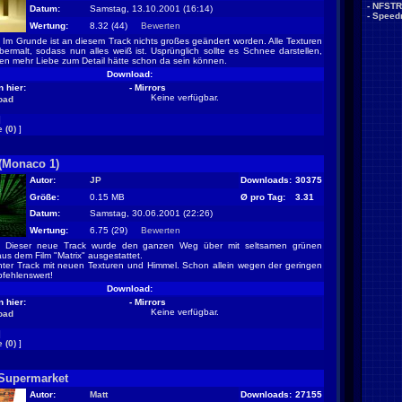
-
NFSTR
Datum:
Samstag, 13.10.2001 (16:14)
-
Speed
Wertung:
8.32 (44)
Bewerten
Im Grunde ist an diesem Track nichts großes geändert worden. Alle Texturen
ermalt, sodass nun alles weiß ist. Usprünglich sollte es Schnee darstellen,
hen mehr Liebe zum Detail hätte schon da sein können.
Download:
 hier:
- Mirrors
Keine verfügbar.
oad
]
 (0)
]
 (Monaco 1)
Autor:
JP
Downloads:
30375
Größe:
0.15 MB
Ø pro Tag:
3.31
Datum:
Samstag, 30.06.2001 (22:26)
Wertung:
6.75 (29)
Bewerten
Dieser neue Track wurde den ganzen Weg über mit seltsamen grünen
us dem Film "Matrix" ausgestattet.
ter Track mit neuen Texturen und Himmel. Schon allein wegen der geringen
fehlenswert!
Download:
 hier:
- Mirrors
Keine verfügbar.
oad
]
 (0)
]
Supermarket
Autor:
Matt
Downloads:
27155