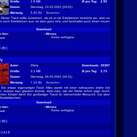
Größe:
1.6 MB
Ø pro Tag:
2.50
Datum:
Dienstag, 13.03.2001 (18:01)
Wertung:
5.20 (5)
Bewerten
Dieser Track sollte aussehen, als ob er mit Edelsteinen bestückt sei, aber es
 so nach Edelsteinen aus. Ist aber ganz nett, und beinhaltet auch einen neuen
Download:
 hier:
- Mirrors
Keine verfügbar.
oad
]
 (0)
]
dy
Autor:
Chris
Downloads:
25387
Größe:
3.3 MB
Ø pro Tag:
2.73
Datum:
Dienstag, 06.03.2001 (16:11)
Wertung:
7.10 (9)
Bewerten
Ein etwas eigenartiger Track: Alles wurde mit einer rotbraunen (mehr rot)
en, sodass man glauben könnte, dass man, wie der Name schon sagt, durch
chen Körper fährt! Ein großartiger Track! Er überschreibt Monaco5, hat aber
tartbildschirm.
Download:
 hier:
- Mirrors
Keine verfügbar.
oad
]
 (0)
]
3
|
4
|
5