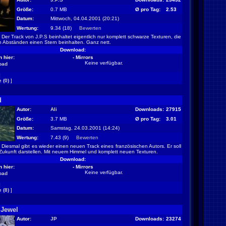
Größe:
0.7 MB
Ø pro Tag:
2.53
Datum:
Mittwoch, 04.04.2001 (20:21)
Wertung:
9.34 (18)
Bewerten
Der Track von J.P.S beinhaltet eigentlich nur komplett schwarze Texturen, die
n Abständen einen Stern beinhalten. Ganz nett.
Download:
 hier:
- Mirrors
Keine verfügbar.
oad
]
 (0)
]
d
Autor:
Ali
Downloads:
27915
Größe:
3.7 MB
Ø pro Tag:
3.01
Datum:
Samstag, 24.03.2001 (14:24)
Wertung:
7.43 (9)
Bewerten
Diesmal gibt es wieder einen neuen Track eines französischen Autors. Er soll
r Zukunft darstellen. Mit neuem Himmel und komplett neuen Texturen.
Download:
 hier:
- Mirrors
Keine verfügbar.
oad
]
 (8)
]
 Jewel
Autor:
JP
Downloads:
23274