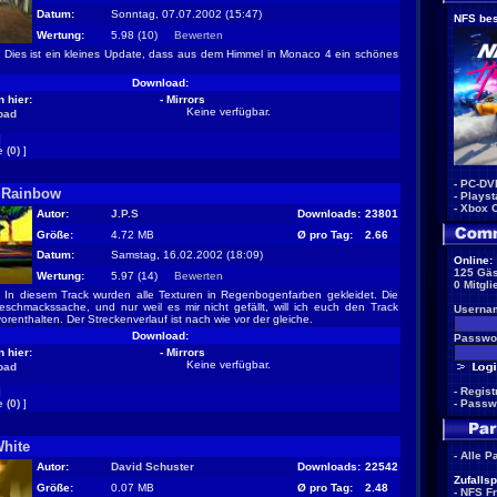
Datum:
Sonntag, 07.07.2002 (15:47)
NFS bes
Wertung:
5.98 (10)
Bewerten
Dies ist ein kleines Update, dass aus dem Himmel in Monaco 4 ein schönes
Download:
 hier:
- Mirrors
Keine verfügbar.
oad
]
 (0)
]
-
PC-DV
 Rainbow
-
Playst
-
Xbox 
Autor:
J.P.S
Downloads:
23801
Größe:
4.72 MB
Ø pro Tag:
2.66
Datum:
Samstag, 16.02.2002 (18:09)
Online:
125 Gäs
Wertung:
5.97 (14)
Bewerten
0 Mitgli
In diesem Track wurden alle Texturen in Regenbogenfarben gekleidet. Die
schmackssache, und nur weil es mir nicht gefällt, will ich euch den Track
Userna
 vorenthalten. Der Streckenverlauf ist nach wie vor der gleiche.
Download:
Passwor
 hier:
- Mirrors
Keine verfügbar.
oad
]
-
Regist
 (0)
]
-
Passw
White
-
Alle P
Autor:
David Schuster
Downloads:
22542
Zufallsp
Größe:
0.07 MB
Ø pro Tag:
2.48
-
NFS F