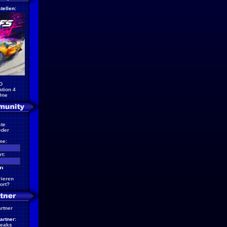
tellen:
D
ation 4
One
te
eder
me:
t:
rieren
ort?
artner
artner:
reaks