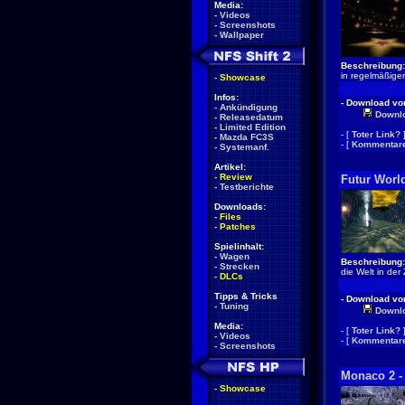
Media:
-
Videos
-
Screenshots
-
Wallpaper
Beschreibung:
in regelmäßige
-
Showcase
Infos:
- Download von
-
Ankündigung
Downl
-
Releasedatum
-
Limited Edition
- [
Toter Link?
-
Mazda FC3S
- [
Kommentare
-
Systemanf.
Artikel:
-
Review
Futur Worl
-
Testberichte
Downloads:
-
Files
-
Patches
Spielinhalt:
-
Wagen
Beschreibung:
-
Strecken
die Welt in de
-
DLCs
Tipps & Tricks
- Download von
-
Tuning
Downl
Media:
- [
Toter Link?
-
Videos
- [
Kommentare
-
Screenshots
Monaco 2 -
-
Showcase