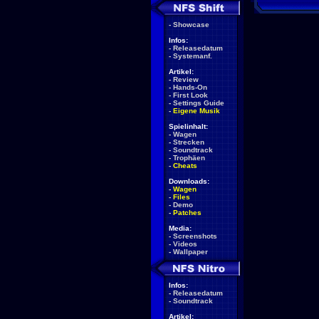
-
Showcase
Infos:
-
Releasedatum
-
Systemanf.
Artikel:
-
Review
-
Hands-On
-
First Look
-
Settings Guide
-
Eigene Musik
Spielinhalt:
-
Wagen
-
Strecken
-
Soundtrack
-
Trophäen
-
Cheats
Downloads:
-
Wagen
-
Files
-
Demo
-
Patches
Media:
-
Screenshots
-
Videos
-
Wallpaper
Infos:
-
Releasedatum
-
Soundtrack
Artikel: