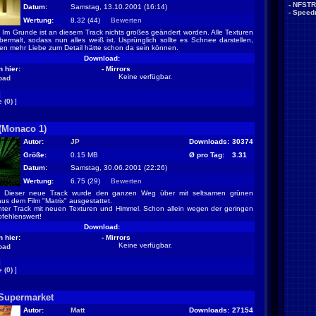
-
NFSTR
Datum:
Samstag, 13.10.2001 (16:14)
-
Speed
Wertung:
8.32 (44)
Bewerten
Im Grunde ist an diesem Track nichts großes geändert worden. Alle Texturen
ermalt, sodass nun alles weiß ist. Usprünglich sollte es Schnee darstellen,
hen mehr Liebe zum Detail hätte schon da sein können.
Download:
 hier:
- Mirrors
Keine verfügbar.
oad
]
 (0)
]
 (Monaco 1)
Autor:
JP
Downloads:
30374
Größe:
0.15 MB
Ø pro Tag:
3.31
Datum:
Samstag, 30.06.2001 (22:26)
Wertung:
6.75 (29)
Bewerten
Dieser neue Track wurde den ganzen Weg über mit seltsamen grünen
us dem Film "Matrix" ausgestattet.
ter Track mit neuen Texturen und Himmel. Schon allein wegen der geringen
fehlenswert!
Download:
 hier:
- Mirrors
Keine verfügbar.
oad
]
 (0)
]
Supermarket
Autor:
Matt
Downloads:
27154