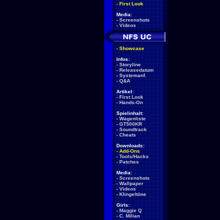
-
First Look
Media:
-
Screenshots
-
Videos
-
Showcase
Infos:
-
Storyline
-
Releasedatum
-
Systemanf.
-
Q&A
Artikel:
-
First Look
-
Hands-On
Spielinhalt:
-
Wagenliste
-
GT500KR
-
Soundtrack
-
Cheats
Downloads:
-
Add-Ons
-
Tools/Hacks
-
Patches
Media:
-
Screenshots
-
Wallpaper
-
Videos
-
Klingeltöne
Girls:
-
Maggie Q
-
C. Milian