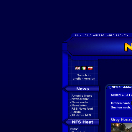
Switch to
english version
Seiten: 1 |
2
|
-
Aktuelle News
-
Newsarchiv
-
Newssuche
Ordnen nach:
-
Newsletter
Suchen nach:
-
RSS Newsfeed
-
Forum
-
10 Jahre NFS
Grey Horizo
Infos: