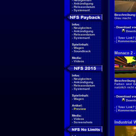
-
Neuigkeiten
-
Ankündigung
-
Releasedatum
-
Systemanf.
Beschreibung:
Grau macht.
Infos:
- Download von
-
Neuigkeiten
-
Ankündigung
Downl
-
Releasedatum
-
Systemanf.
- [
Toter Link?
- [
Kommentare
Spielinhalt:
-
Wagen
-
Soundtrack
Monaco 2 -
Media:
-
Videos
Infos:
-
Neuigkeiten
Beschreibung:
-
Ankündigung
Farben sind Ge
-
Releasedatum
natürlich nicht
-
Systemanf.
Spielinhalt:
- Download von
-
Wagen
Downl
Artikel:
- [
Toter Link?
-
Preview
- [
Kommentare
Media:
-
Videos
Industrial 
-
Screenshots