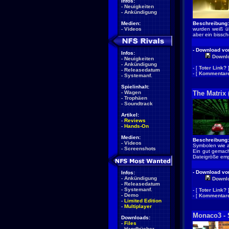
Infos:
-
Neuigkeiten
-
Ankündigung
Medien:
Beschreibung:
-
Videos
wurden weiß üb
aber ein bissc
- Download von
Infos:
Downl
-
Neuigkeiten
-
Ankündigung
- [
Toter Link?
-
Releasedatum
- [
Kommentare
-
Systemanf.
Spielinhalt:
-
Wagen
The Matrix
-
Trophäen
-
Soundtrack
Artikel:
-
Reviews
-
Hands-On
Medien:
Beschreibung:
-
Videos
Symbolen wie a
-
Screenshots
Ein gut gemach
Dateigröße emp
- Download von
Infos:
-
Ankündigung
Downl
-
Releasedatum
-
Systemanf.
- [
Toter Link?
-
Demo
- [
Kommentare
-
Limited Edition
-
Multiplayer
Monaco3 - 
Downloads:
-
Files
-
Handbücher