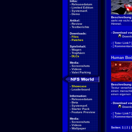
Infos:
-
Releasedatum
-
Limited Edition
-
Systemanf.
-
Demo
Beschreibung:
Artikel:
sieht mir nicht
-
Review
Himmel.
-
Testberichte
- Download von
Downloads:
Downl
-
Files
-
Patches
- [
Toter Link?
- [
Kommentare
Spielinhalt:
-
Wagen
-
Trophäen
-
DLCs
Human Bo
Media:
-
Screenshots
-
Videos
-
Valet Parking
Beschreibung:
-
Showcase
Textur verseh
-
Leaderboard
einen menschli
einen eigenen S
Information:
-
Releasedatum
-
Beta
- Download von
-
Systemanf.
Downl
-
Starter Pack
-
Feature Preview
- [
Toter Link?
- [
Kommentare
Media:
-
Screenshots
-
Videos
Seiten: 1 |
2
|
-
Wallpaper