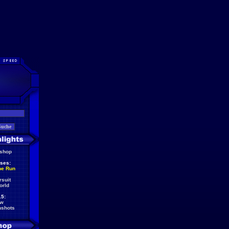
eshop
ses:
he Run
rsuit
orld
5:
ew
nshots