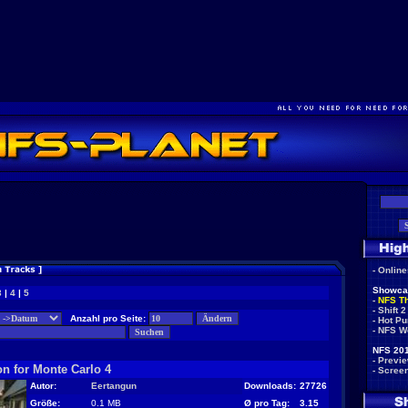
-
Onlin
Showca
3
|
4
|
5
-
NFS T
-
Shift 2
Anzahl pro Seite:
-
Hot Pu
-
NFS W
NFS 201
-
Previ
n for Monte Carlo 4
-
Scree
Autor:
Eertangun
Downloads:
27726
Größe:
0.1 MB
Ø pro Tag:
3.15