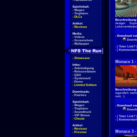
Spielinhalt:
-
Wagen
-
Trophäen
-
DLCs
Beschreibung:
riesiger Su
Artikel:
Lebensmittelpr
-
Reviews
Media:
- Download von
-
Videos
Downl
-
Screenshots
-
Wallpaper
- [
Toter Link?
- [
Kommentare
-
Showcase
Monaco 1 -
Infos:
-
Ankündigung
-
Releasedatum
-
Q&A
-
Systemanf.
-
Demo
-
Limited Edition
Beschreibung:
Downloads:
eigentlich mehr
-
Patches
nett. ;)
Spielinhalt:
-
Wagen
- Download von
-
Trophäen
Downl
-
Soundtrack
-
VIP Bonus
- [
Toter Link?
-
Cheats
- [
Kommentare
Artikel:
-
Reviews
Monaco 3 -
-
Preview