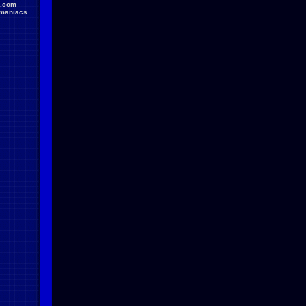
.com
maniacs