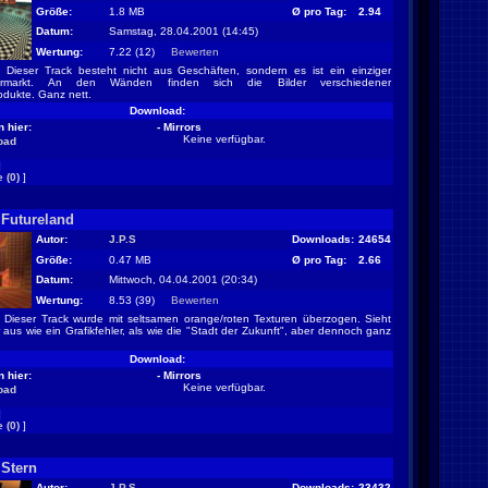
Größe:
1.8 MB
Ø pro Tag:
2.94
Datum:
Samstag, 28.04.2001 (14:45)
Wertung:
7.22 (12)
Bewerten
Dieser Track besteht nicht aus Geschäften, sondern es ist ein einziger
permarkt. An den Wänden finden sich die Bilder verschiedener
odukte. Ganz nett.
Download:
 hier:
- Mirrors
Keine verfügbar.
oad
]
 (0)
]
 Futureland
Autor:
J.P.S
Downloads:
24654
Größe:
0.47 MB
Ø pro Tag:
2.66
Datum:
Mittwoch, 04.04.2001 (20:34)
Wertung:
8.53 (39)
Bewerten
Dieser Track wurde mit seltsamen orange/roten Texturen überzogen. Sieht
 aus wie ein Grafikfehler, als wie die "Stadt der Zukunft", aber dennoch ganz
Download:
 hier:
- Mirrors
Keine verfügbar.
oad
]
 (0)
]
 Stern
Autor:
J.P.S
Downloads:
23432