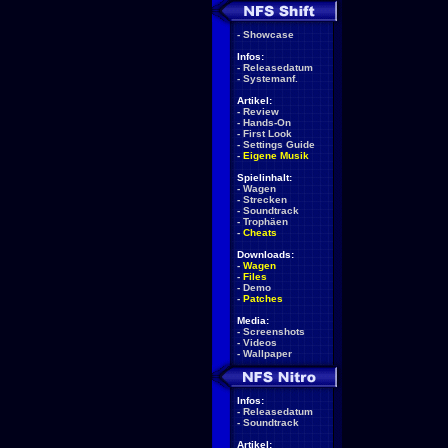
-
Showcase
Infos:
-
Releasedatum
-
Systemanf.
Artikel:
-
Review
-
Hands-On
-
First Look
-
Settings Guide
-
Eigene Musik
Spielinhalt:
-
Wagen
-
Strecken
-
Soundtrack
-
Trophäen
-
Cheats
Downloads:
-
Wagen
-
Files
-
Demo
-
Patches
Media:
-
Screenshots
-
Videos
-
Wallpaper
Infos:
-
Releasedatum
-
Soundtrack
Artikel: