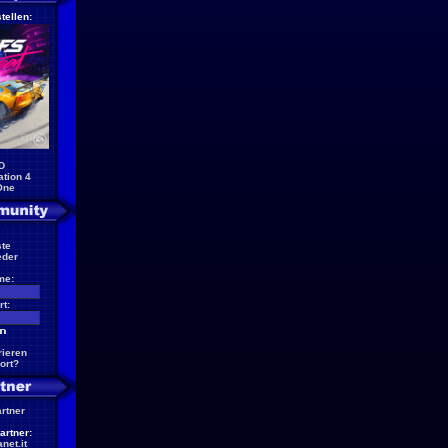
tellen:
D
ation 4
One
te
eder
me:
t:
rieren
ort?
artner
artner:
net.it