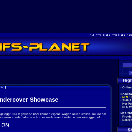
-
Onlin
Showca
-
NFS T
ndercover Showcase
-
Shift 2
-
Hot Pu
-
NFS W
NFS 201
ingeloggt. Nur registrierte User können eigene Wagen online stellen. Du kannst
-
Previ
strieren
«
, oder falls du schon einen Account besitzt,
»
hier einloggen
«
!
-
Scree
 (13)