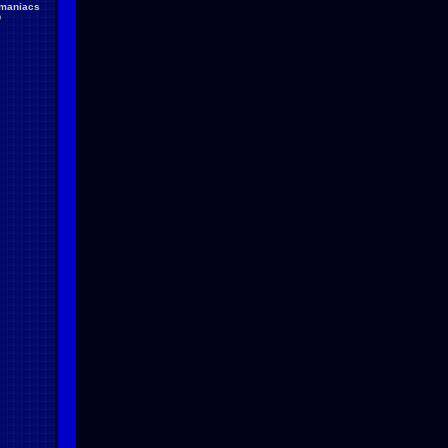
maniacs
D