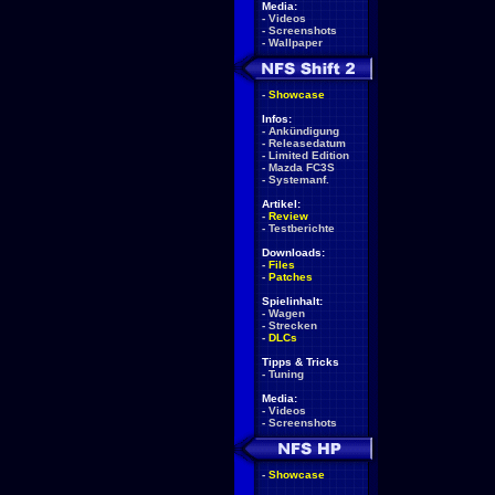
Media:
-
Videos
-
Screenshots
-
Wallpaper
-
Showcase
Infos:
-
Ankündigung
-
Releasedatum
-
Limited Edition
-
Mazda FC3S
-
Systemanf.
Artikel:
-
Review
-
Testberichte
Downloads:
-
Files
-
Patches
Spielinhalt:
-
Wagen
-
Strecken
-
DLCs
Tipps & Tricks
-
Tuning
Media:
-
Videos
-
Screenshots
-
Showcase