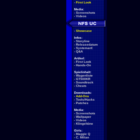
-
First Look
Media:
-
Screenshots
-
Videos
-
Showcase
Infos:
-
Storyline
-
Releasedatum
-
Systemanf.
-
Q&A
Artikel:
-
First Look
-
Hands-On
Spielinhalt:
-
Wagenliste
-
GT500KR
-
Soundtrack
-
Cheats
Downloads:
-
Add-Ons
-
Tools/Hacks
-
Patches
Media:
-
Screenshots
-
Wallpaper
-
Videos
-
Klingeltöne
Girls:
-
Maggie Q
-
C. Milian