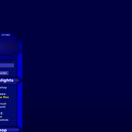
eshop
ses:
he Run
rsuit
orld
5:
ew
nshots