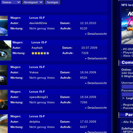
:
NFS bes
Wagen:
Lexus IS-F
Autor:
davido92ine
Datum:
12.10.2010
Wertung:
Nicht genug Votes
Aufrufe:
6120
»
Detailansicht
Wagen:
Lexus IS-F
Autor:
Asphalt
Datum:
10.07.2009
-
PC-DV
-
Playst
Wertung:
Aufrufe:
7328
-
Xbox 
»
Detailansicht
Wagen:
Lexus IS-F
Online:
Autor:
Vukas
Datum:
16.04.2009
144 Gäs
0 Mitgli
Wertung:
Nicht genug Votes
Aufrufe:
6526
Userna
»
Detailansicht
Passwor
Wagen:
Lexus IS-F
Autor:
speedking21
Datum:
16.04.2009
Wertung:
Nicht genug Votes
Aufrufe:
7266
-
Regist
»
Detailansicht
-
Passw
Wagen:
Lexus IS-F
Autor:
delphia
Datum:
17.02.2009
-
Alle P
Wertung:
Nicht genug Votes
Aufrufe:
6437
Zufallsp
-
NFSPla
»
Detailansicht