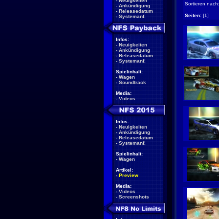
-
Neuigkeiten
Sortieren nach
-
Ankündigung
-
Releasedatum
Seiten:
[1]
-
Systemanf.
Infos:
-
Neuigkeiten
-
Ankündigung
-
Releasedatum
-
Systemanf.
Spielinhalt:
-
Wagen
-
Soundtrack
Media:
-
Videos
Infos:
-
Neuigkeiten
-
Ankündigung
-
Releasedatum
-
Systemanf.
Spielinhalt:
-
Wagen
Artikel:
-
Preview
Media:
-
Videos
-
Screenshots