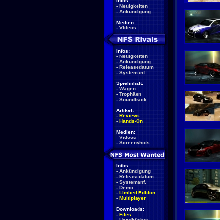
Infos:
-
Neuigkeiten
-
Ankündigung
Medien:
-
Videos
Infos:
-
Neuigkeiten
-
Ankündigung
-
Releasedatum
-
Systemanf.
Spielinhalt:
-
Wagen
-
Trophäen
-
Soundtrack
Artikel:
-
Reviews
-
Hands-On
Medien:
-
Videos
-
Screenshots
Infos:
-
Ankündigung
-
Releasedatum
-
Systemanf.
-
Demo
-
Limited Edition
-
Multiplayer
Downloads:
-
Files
-
Handbücher