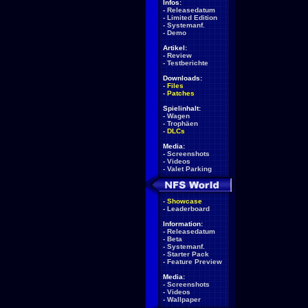
Infos:
-
Releasedatum
-
Limited Edition
-
Systemanf.
-
Demo
Artikel:
-
Review
-
Testberichte
Downloads:
-
Files
-
Patches
Spielinhalt:
-
Wagen
-
Trophäen
-
DLCs
Media:
-
Screenshots
-
Videos
-
Valet Parking
-
Showcase
-
Leaderboard
Information:
-
Releasedatum
-
Beta
-
Systemanf.
-
Starter Pack
-
Feature Preview
Media:
-
Screenshots
-
Videos
-
Wallpaper