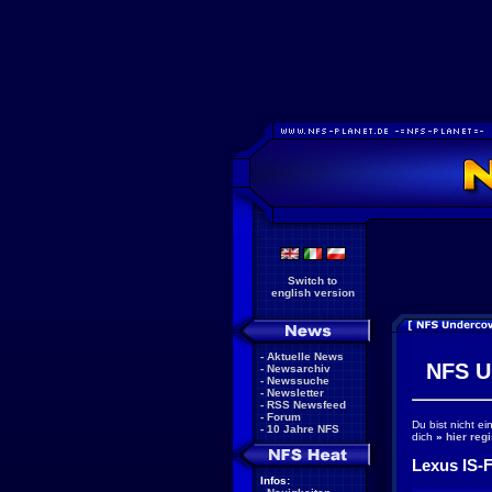
Switch to
english version
-
Aktuelle News
NFS U
-
Newsarchiv
-
Newssuche
-
Newsletter
-
RSS Newsfeed
-
Forum
Du bist nicht e
-
10 Jahre NFS
dich
»
hier regi
Lexus IS-F
Infos: