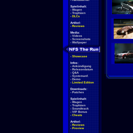
Spielinhalt:
-
Wagen
-
Trophäen
-
DLCs
Artikel:
-
Reviews
Media:
-
Videos
-
Screenshots
-
Wallpaper
-
Showcase
Infos:
-
Ankündigung
-
Releasedatum
-
Q&A
-
Systemanf.
-
Demo
-
Limited Edition
Downloads:
-
Patches
Spielinhalt:
-
Wagen
-
Trophäen
-
Soundtrack
-
VIP Bonus
-
Cheats
Artikel:
-
Reviews
-
Preview