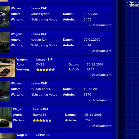
-
Speed
-
NFSS
Wagen:
Lexus IS-F
Autor:
GhostRyder
Datum:
09.01.2009
Wertung:
Nicht genug Votes
Aufrufe:
6455
»
Detailansicht
Wagen:
Lexus IS-F
Autor:
hsvfan-jan
Datum:
02.01.2009
Wertung:
Nicht genug Votes
Aufrufe:
6044
»
Detailansicht
Wagen:
Lexus IS-F
Autor:
DK28
Datum:
30.12.2008
Wertung:
Aufrufe:
6757
»
Detailansicht
Wagen:
Lexus IS-F
Autor:
musclecar94
Datum:
10.12.2008
Wertung:
Nicht genug Votes
Aufrufe:
7176
»
Detailansicht
Wagen:
Lexus IS-F
Autor:
Rayne89
Datum:
05.12.2008
Wertung:
Aufrufe:
7023
»
Detailansicht
Wagen:
Lexus IS-F