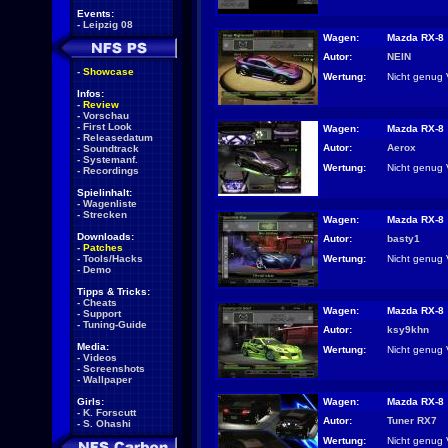
Events:
-
Leipzig 08
Wagen:
Mazda RX-8
Autor:
NEIN
-
Showcase
Wertung:
Nicht genug 
Infos:
-
Review
-
Vorschau
-
First Look
Wagen:
Mazda RX-8
-
Releasedatum
Autor:
Aerox
-
Soundtrack
-
Systemanf.
Wertung:
Nicht genug 
-
Recordings
Spielinhalt:
-
Wagenliste
-
Strecken
Wagen:
Mazda RX-8
Downloads:
Autor:
basty1
-
Patches
Wertung:
Nicht genug 
-
Tools/Hacks
-
Demo
Tipps & Tricks:
-
Cheats
Wagen:
Mazda RX-8
-
Support
-
Tuning-Guide
Autor:
ksy9khn
Media:
Wertung:
Nicht genug 
-
Videos
-
Screenshots
-
Wallpaper
Wagen:
Mazda RX-8
Girls:
-
K. Forscutt
Autor:
Tuner RX7
-
S. Ohashi
Wertung:
Nicht genug 