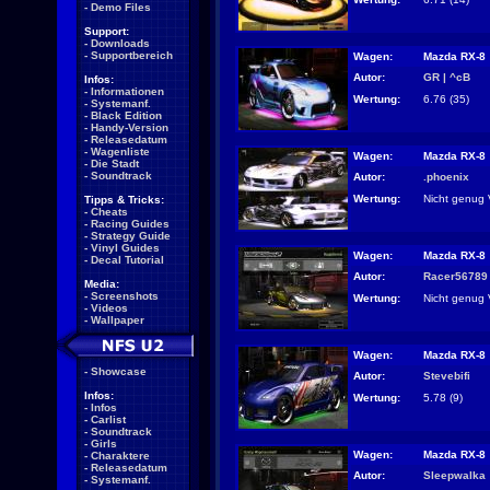
-
Demo Files
Support:
-
Downloads
-
Supportbereich
Wagen:
Mazda RX-8
Autor:
GR | ^cB
Infos:
-
Informationen
Wertung:
6.76 (35)
-
Systemanf.
-
Black Edition
-
Handy-Version
-
Releasedatum
-
Wagenliste
Wagen:
Mazda RX-8
-
Die Stadt
-
Soundtrack
Autor:
.phoenix
Wertung:
Nicht genug 
Tipps & Tricks:
-
Cheats
-
Racing Guides
-
Strategy Guide
-
Vinyl Guides
Wagen:
Mazda RX-8
-
Decal Tutorial
Autor:
Racer56789
Media:
-
Screenshots
Wertung:
Nicht genug 
-
Videos
-
Wallpaper
Wagen:
Mazda RX-8
-
Showcase
Autor:
Stevebifi
Infos:
Wertung:
5.78 (9)
-
Infos
-
Carlist
-
Soundtrack
-
Girls
Wagen:
Mazda RX-8
-
Charaktere
-
Releasedatum
Autor:
Sleepwalka
-
Systemanf.