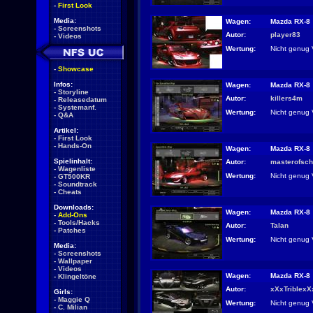
-
First Look
Media:
Wagen:
Mazda RX-8
-
Screenshots
Autor:
player83
-
Videos
Wertung:
Nicht genug 
-
Showcase
Infos:
Wagen:
Mazda RX-8
-
Storyline
Autor:
killers4m
-
Releasedatum
-
Systemanf.
Wertung:
Nicht genug 
-
Q&A
Artikel:
-
First Look
-
Hands-On
Wagen:
Mazda RX-8
Spielinhalt:
Autor:
masterofsch
-
Wagenliste
Wertung:
Nicht genug 
-
GT500KR
-
Soundtrack
-
Cheats
Downloads:
Wagen:
Mazda RX-8
-
Add-Ons
-
Tools/Hacks
Autor:
Talan
-
Patches
Wertung:
Nicht genug 
Media:
-
Screenshots
-
Wallpaper
-
Videos
Wagen:
Mazda RX-8
-
Klingeltöne
Autor:
xXxTriblexX
Girls:
-
Maggie Q
Wertung:
Nicht genug 
-
C. Milian