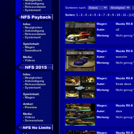
-
Neuigkeiten
-
Ankündigung
-
Releasedatum
Sortieren nach:
-
Systemanf.
Seiten:
1
-
2
-
3
-
4
-
5
-
6
-
7
-
8
-
9
-
10
-
11
-
[12
Wagen:
Mazda RX-8
Infos:
-
Neuigkeiten
Autor:
u2
-
Ankündigung
-
Releasedatum
Wertung:
Nicht genug 
-
Systemanf.
Spielinhalt:
-
Wagen
-
Soundtrack
Wagen:
Mazda RX-8
Autor:
wassim
Media:
-
Videos
Wertung:
Nicht genug 
Infos:
-
Neuigkeiten
Wagen:
Mazda RX-8
-
Ankündigung
Autor:
freak dave
-
Releasedatum
-
Systemanf.
Wertung:
Nicht genug 
Spielinhalt:
-
Wagen
Artikel:
Wagen:
Mazda RX-8
-
Preview
Autor:
dani
Media:
Wertung:
Nicht genug 
-
Videos
-
Screenshots
Wagen:
Mazda RX-8