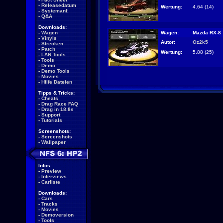
-
Releasedatum
Wertung:
4.64 (14)
-
Systemanf.
-
Q&A
Downloads:
Wagen:
Mazda RX-8
-
Wagen
-
Vinyls
Autor:
Oz2k5
-
Strecken
-
Patch
Wertung:
5.88 (25)
-
LAN Tools
-
Tools
-
Demo
-
Demo Tools
-
Movies
-
Hilfe Dateien
Tipps & Tricks:
-
Cheats
-
Drag Race FAQ
-
Drag in 18.8s
-
Support
-
Tutorials
Screenshots:
-
Screenshots
-
Wallpaper
Infos:
-
Preview
-
Interviews
-
Carliste
Downloads:
-
Cars
-
Tracks
-
Movies
-
Demoversion
-
Tools