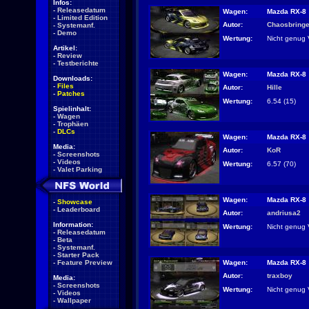
Infos:
-
Releasedatum
Wagen:
Mazda RX-8
-
Limited Edition
Autor:
Chaosbringe
-
Systemanf.
-
Demo
Wertung:
Nicht genug 
Artikel:
-
Review
-
Testberichte
Wagen:
Mazda RX-8
Downloads:
-
Files
Autor:
Hille
-
Patches
Wertung:
6.54 (15)
Spielinhalt:
-
Wagen
-
Trophäen
-
DLCs
Wagen:
Mazda RX-8
Media:
Autor:
KoR
-
Screenshots
-
Videos
Wertung:
6.57 (70)
-
Valet Parking
Wagen:
Mazda RX-8
-
Showcase
-
Leaderboard
Autor:
andriusa2
Information:
Wertung:
Nicht genug 
-
Releasedatum
-
Beta
-
Systemanf.
-
Starter Pack
Wagen:
Mazda RX-8
-
Feature Preview
Autor:
traxboy
Media:
-
Screenshots
Wertung:
Nicht genug 
-
Videos
-
Wallpaper