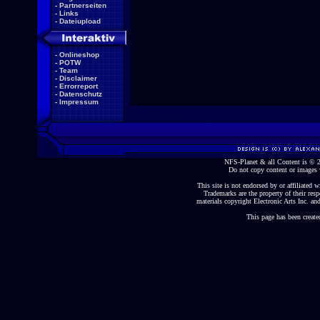
-
Partnerseiten
-
Links
-
Dateiupload
-
Onlineshop
-
POTW
-
Team
-
Disclaimer
-
Errorreport
-
Datenschutz
-
Impressum
NFS-Planet & all Content is ©
Do not copy content or images 
This site is not endorsed by or affiliated wi
Trademarks are the property of their re
materials copyright Electronic Arts Inc. and
This page has been create