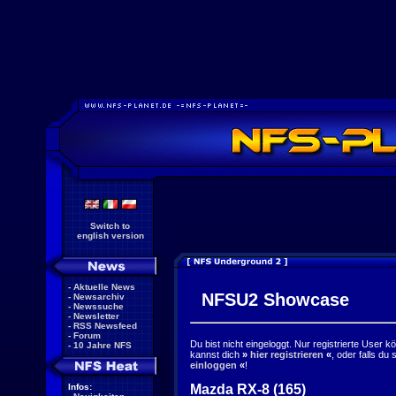
Switch to
english version
-
Aktuelle News
NFSU2 Showcase
-
Newsarchiv
-
Newssuche
-
Newsletter
-
RSS Newsfeed
-
Forum
Du bist nicht eingeloggt. Nur registrierte User 
-
10 Jahre NFS
kannst dich
»
hier registrieren
«
, oder falls du
einloggen
«
!
Mazda RX-8 (165)
Infos: