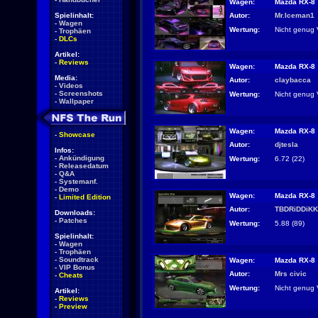
Wagen:
Mazda RX-8
Autor:
Mr.Iceman1
Spielinhalt:
-
Wagen
Wertung:
Nicht genug 
-
Trophäen
-
DLCs
Artikel:
-
Reviews
Wagen:
Mazda RX-8
Media:
Autor:
claybacca
-
Videos
-
Screenshots
Wertung:
Nicht genug 
-
Wallpaper
Wagen:
Mazda RX-8
-
Showcase
Autor:
djtesla
Infos:
-
Ankündigung
Wertung:
6.72 (22)
-
Releasedatum
-
Q&A
-
Systemanf.
-
Demo
Wagen:
Mazda RX-8
-
Limited Edition
Autor:
TBDRiDDiKK
Downloads:
-
Patches
Wertung:
5.88 (89)
Spielinhalt:
-
Wagen
-
Trophäen
-
Soundtrack
Wagen:
Mazda RX-8
-
VIP Bonus
Autor:
Mrs civic
-
Cheats
Wertung:
Nicht genug 
Artikel:
-
Reviews
-
Preview