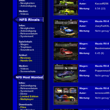
Infos:
-
Neuigkeiten
Autor:
KaczoR256
-
Ankündigung
Wertung:
6.54 (13)
Medien:
-
Videos
Wagen:
Mazda RX-8
Infos:
Autor:
JoeyFatXXL
-
Neuigkeiten
Wertung:
Nicht genug 
-
Ankündigung
-
Releasedatum
-
Systemanf.
Spielinhalt:
Wagen:
Mazda RX-8
-
Wagen
-
Trophäen
Autor:
Bastiminato
-
Soundtrack
Wertung:
6.45 (9)
Artikel:
-
Reviews
-
Hands-On
Wagen:
Mazda RX-8
Medien:
-
Videos
Autor:
Puppenmac
-
Screenshots
Wertung:
Nicht genug 
Infos:
-
Ankündigung
Wagen:
Mazda RX-8
-
Releasedatum
-
Systemanf.
Autor:
terrence495
-
Demo
-
Limited Edition
Wertung:
Nicht genug 
-
Multiplayer
Downloads:
-
Files
-
Handbücher