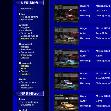
Wagen:
Mazda RX-8
-
Showcase
Autor:
DeaDCell
Infos:
Wertung:
Nicht genug 
-
Releasedatum
-
Systemanf.
Artikel:
-
Review
Wagen:
Mazda RX-8
-
Hands-On
Autor:
Tupe0004
-
First Look
-
Settings Guide
Wertung:
Nicht genug 
-
Eigene Musik
Spielinhalt:
-
Wagen
-
Strecken
Wagen:
Mazda RX-8
-
Soundtrack
-
Trophäen
Autor:
funkyj
-
Cheats
Wertung:
Nicht genug 
Downloads:
-
Wagen
-
Files
-
Demo
Wagen:
Mazda RX-8
-
Patches
Autor:
Alex91GER
Media:
-
Screenshots
Wertung:
Nicht genug 
-
Videos
-
Wallpaper
Wagen:
Mazda RX-8
Infos:
Autor:
Gave
-
Releasedatum
-
Soundtrack
Wertung:
Nicht genug 
Artikel: