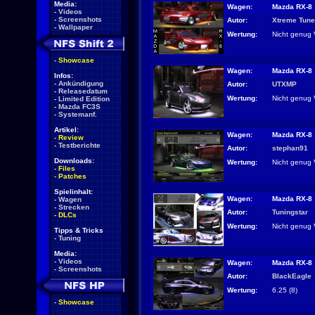
Media:
Wagen:
Mazda RX-8
-
Videos
-
Screenshots
Autor:
Xtreme Tune
-
Wallpaper
Wertung:
Nicht genug 
-
Showcase
Wagen:
Mazda RX-8
Infos:
-
Ankündigung
Autor:
UTXMP
-
Releasedatum
Wertung:
Nicht genug 
-
Limited Edition
-
Mazda FC3S
-
Systemanf.
Artikel:
Wagen:
Mazda RX-8
-
Review
-
Testberichte
Autor:
stephan91
Downloads:
Wertung:
Nicht genug 
-
Files
-
Patches
Spielinhalt:
Wagen:
Mazda RX-8
-
Wagen
-
Strecken
Autor:
Tuningstar
-
DLCs
Wertung:
Nicht genug 
Tipps & Tricks
-
Tuning
Media:
-
Videos
Wagen:
Mazda RX-8
-
Screenshots
Autor:
BlackEagle
Wertung:
6.25 (8)
-
Showcase