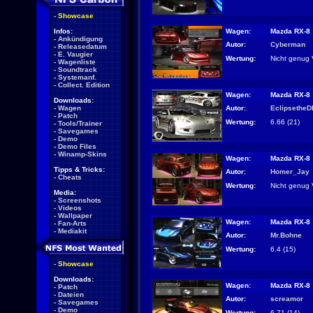
-
Showcase
Wagen:
Mazda RX-8
Infos:
-
Ankündigung
Autor:
Cyberman
-
Releasedatum
-
E. Vaugier
Wertung:
Nicht genug 
-
Wagenliste
-
Soundtrack
-
Systemanf.
-
Collect. Edition
Wagen:
Mazda RX-8
Downloads:
Autor:
EclipsetheD
-
Wagen
-
Patch
Wertung:
6.66 (21)
-
Tools/Trainer
-
Savegames
-
Demo
-
Demo Files
-
Winamp-Skins
Wagen:
Mazda RX-8
Tipps & Tricks:
Autor:
Homer_Jay
-
Cheats
Wertung:
Nicht genug 
Media:
-
Screenshots
-
Videos
-
Wallpaper
Wagen:
Mazda RX-8
-
Fan-Arts
-
Mediakit
Autor:
Mr.Bohne
Wertung:
6.4 (15)
-
Showcase
Downloads:
Wagen:
Mazda RX-8
-
Patch
-
Dateien
Autor:
screamor
-
Savegames
-
Demo
Wertung:
6.71 (14)