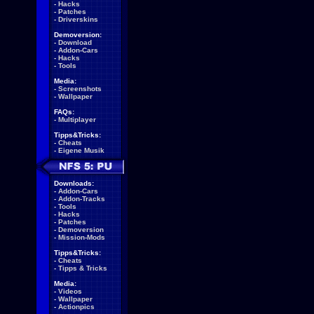
-
Hacks
-
Patches
-
Driverskins
Demoversion:
-
Download
-
Addon-Cars
-
Hacks
-
Tools
Media:
-
Screenshots
-
Wallpaper
FAQs:
-
Multiplayer
Tipps&Tricks:
-
Cheats
-
Eigene Musik
Downloads:
-
Addon-Cars
-
Addon-Tracks
-
Tools
-
Hacks
-
Patches
-
Demoversion
-
Mission-Mods
Tipps&Tricks:
-
Cheats
-
Tipps & Tricks
Media:
-
Videos
-
Wallpaper
-
Actionpics