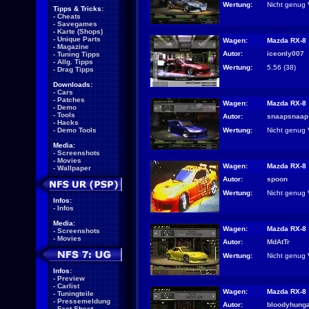
Wertung:
Nicht genug 
Tipps & Tricks:
-
Cheats
-
Savegames
-
Karte (Shops)
-
Unique Parts
Wagen:
Mazda RX-8
-
Magazine
Autor:
iceonly007
-
Tuning Tipps
-
Allg. Tipps
Wertung:
5.56 (38)
-
Drag Tipps
Downloads:
-
Cars
-
Patches
Wagen:
Mazda RX-8
-
Demo
-
Tools
Autor:
snaapsnaap
-
Hacks
Wertung:
Nicht genug 
-
Demo Tools
Media:
-
Screenshots
-
Movies
Wagen:
Mazda RX-8
-
Wallpaper
Autor:
spoon
Wertung:
Nicht genug 
Infos:
-
Infos
Media:
Wagen:
Mazda RX-8
-
Screenshots
-
Movies
Autor:
MdAtTr
Wertung:
Nicht genug 
Infos:
-
Preview
-
Carlist
Wagen:
Mazda RX-8
-
Tuningteile
-
Pressemeldung
Autor:
bloodyhunga
-
Fact Sheet