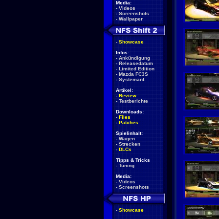
Media:
-
Videos
-
Screenshots
-
Wallpaper
-
Showcase
Infos:
-
Ankündigung
-
Releasedatum
-
Limited Edition
-
Mazda FC3S
-
Systemanf.
Artikel:
-
Review
-
Testberichte
Downloads:
-
Files
-
Patches
Spielinhalt:
-
Wagen
-
Strecken
-
DLCs
Tipps & Tricks
-
Tuning
Media:
-
Videos
-
Screenshots
-
Showcase