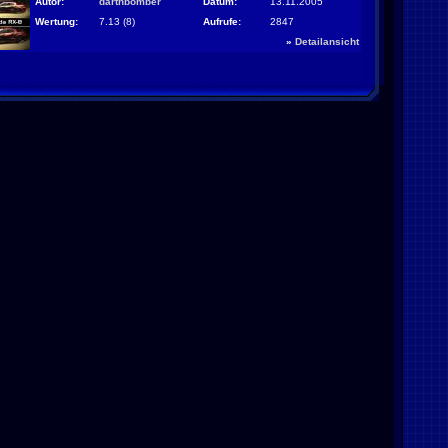
Autor:
darthbomber
Datum:
13.11.2005
Wertung:
7.13 (8)
Aufrufe:
2847
»
Detailansicht