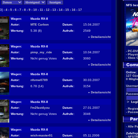
:
NFS bes
[3]
-
4
-
5
-
6
-
7
-
8
-
9
-
10
-
11
-
12
-
13
-
14
-
15
-
16
-
17
Wagen:
Mazda RX-8
Autor:
MTE Carbon
Datum:
15.04.2007
Wertung:
5.38 (8)
Aufrufe:
2549
»
Detailansicht
Wagen:
Mazda RX-8
-
PC-DV
Autor:
pimp_my_ride
Datum:
10.04.2007
-
Playst
-
Xbox 
Wertung:
Nicht genug Votes
Aufrufe:
3060
»
Detailansicht
Online:
Wagen:
Mazda RX-8
127 Gäs
0 Mitgli
Autor:
nfsmw0789
Datum:
30.03.2007
Userna
Wertung:
6.78 (14)
Aufrufe:
3154
»
Detailansicht
Passwor
Wagen:
Mazda RX-8
Autor:
I'm2fast4you
Datum:
27.01.2007
-
Regist
-
Passw
Wertung:
Nicht genug Votes
Aufrufe:
3046
»
Detailansicht
-
Alle P
Wagen:
Mazda RX-8
Zufallsp
Autor:
wish-master01
Datum:
05.11.2006
-
NFSTR