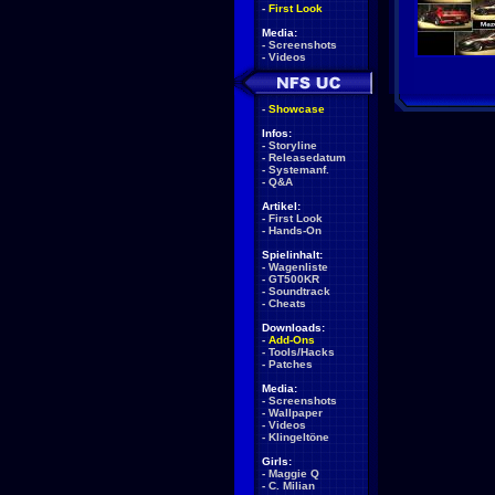
-
First Look
Media:
-
Screenshots
-
Videos
-
Showcase
Infos:
-
Storyline
-
Releasedatum
-
Systemanf.
-
Q&A
Artikel:
-
First Look
-
Hands-On
Spielinhalt:
-
Wagenliste
-
GT500KR
-
Soundtrack
-
Cheats
Downloads:
-
Add-Ons
-
Tools/Hacks
-
Patches
Media:
-
Screenshots
-
Wallpaper
-
Videos
-
Klingeltöne
Girls:
-
Maggie Q
-
C. Milian