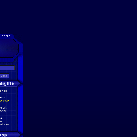
eshop
ses:
he Run
rsuit
orld
5:
ew
nshots