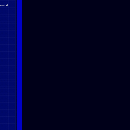
D
net.it