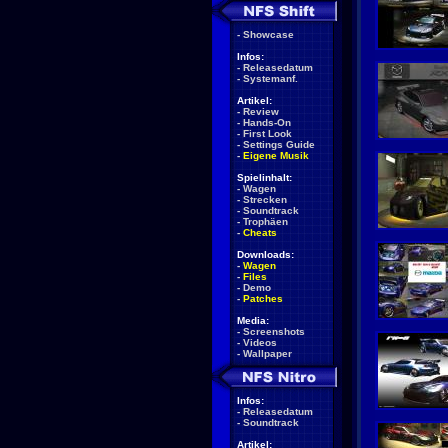
-
Showcase
Infos:
-
Releasedatum
-
Systemanf.
Artikel:
-
Review
-
Hands-On
-
First Look
-
Settings Guide
-
Eigene Musik
Spielinhalt:
-
Wagen
-
Strecken
-
Soundtrack
-
Trophäen
-
Cheats
Downloads:
-
Wagen
-
Files
-
Demo
-
Patches
Media:
-
Screenshots
-
Videos
-
Wallpaper
Infos:
-
Releasedatum
-
Soundtrack
Artikel: