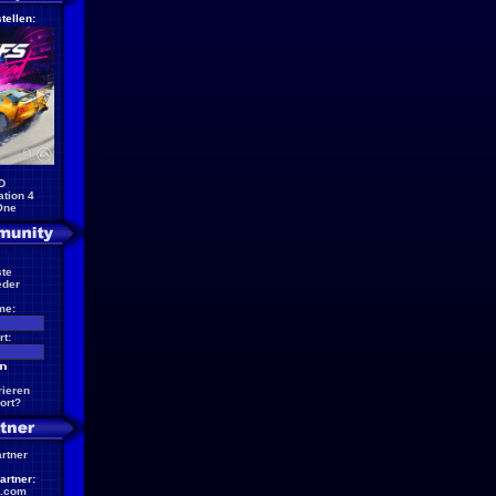
tellen:
D
ation 4
One
te
eder
me:
t:
rieren
ort?
artner
artner:
.com