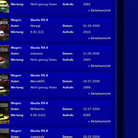
Wertung:
Nicht genug Votes
Aufrufe:
2882
»
Detailansicht
Wagen:
Mazda RX-8
Autor:
Huragi
Datum:
01.09.2006
Wertung:
6.91 (12)
Aufrufe:
2910
»
Detailansicht
Wagen:
Mazda RX-8
Autor:
simosio
Datum:
11.08.2006
Wertung:
Nicht genug Votes
Aufrufe:
2945
»
Detailansicht
Wagen:
Mazda RX-8
Autor:
Macobi51
Datum:
19.07.2006
Wertung:
Nicht genug Votes
Aufrufe:
2989
»
Detailansicht
Wagen:
Mazda RX-8
Autor:
MrStachu
Datum:
13.07.2006
Wertung:
6.69 (142)
Aufrufe:
4066
»
Detailansicht
Wagen:
Mazda RX-8
Autor:
coatzsch
Datum:
28.05.2006