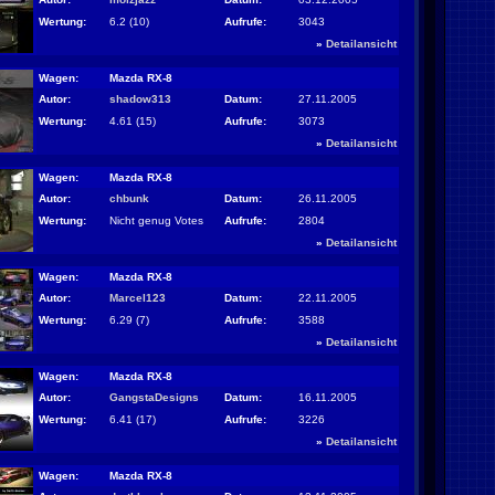
Wertung:
6.2 (10)
Aufrufe:
3043
»
Detailansicht
Wagen:
Mazda RX-8
Autor:
shadow313
Datum:
27.11.2005
Wertung:
4.61 (15)
Aufrufe:
3073
»
Detailansicht
Wagen:
Mazda RX-8
Autor:
chbunk
Datum:
26.11.2005
Wertung:
Nicht genug Votes
Aufrufe:
2804
»
Detailansicht
Wagen:
Mazda RX-8
Autor:
Marcel123
Datum:
22.11.2005
Wertung:
6.29 (7)
Aufrufe:
3588
»
Detailansicht
Wagen:
Mazda RX-8
Autor:
GangstaDesigns
Datum:
16.11.2005
Wertung:
6.41 (17)
Aufrufe:
3226
»
Detailansicht
Wagen:
Mazda RX-8