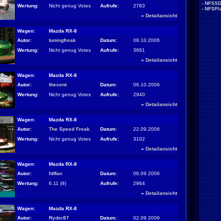
-
NFSS
Wertung:
Nicht genug Votes
Aufrufe:
2783
-
NFSPla
»
Detailansicht
Wagen:
Mazda RX-8
Autor:
tuningfreak
Datum:
08.10.2006
Wertung:
Nicht genug Votes
Aufrufe:
3661
»
Detailansicht
Wagen:
Mazda RX-8
Autor:
thecent
Datum:
06.10.2006
Wertung:
Nicht genug Votes
Aufrufe:
2940
»
Detailansicht
Wagen:
Mazda RX-8
Autor:
The Speed Freak
Datum:
22.09.2006
Wertung:
Nicht genug Votes
Aufrufe:
3102
»
Detailansicht
Wagen:
Mazda RX-8
Autor:
htffan
Datum:
06.09.2006
Wertung:
6.11 (9)
Aufrufe:
2964
»
Detailansicht
Wagen:
Mazda RX-8
Autor:
Ryder87
Datum:
02.09.2006