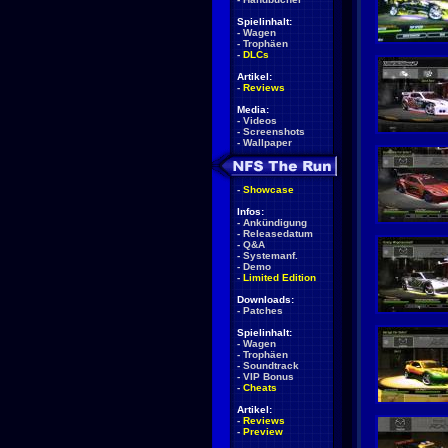
Spielinhalt:
-
Wagen
-
Trophäen
-
DLCs
Artikel:
-
Reviews
Media:
-
Videos
-
Screenshots
-
Wallpaper
-
Showcase
Infos:
-
Ankündigung
-
Releasedatum
-
Q&A
-
Systemanf.
-
Demo
-
Limited Edition
Downloads:
-
Patches
Spielinhalt:
-
Wagen
-
Trophäen
-
Soundtrack
-
VIP Bonus
-
Cheats
Artikel:
-
Reviews
-
Preview