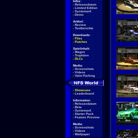
Infos:
-
Releasedatum
-
Limited Edition
-
Systemanf.
-
Demo
Artikel:
-
Review
-
Testberichte
Downloads:
-
Files
-
Patches
Spielinhalt:
-
Wagen
-
Trophäen
-
DLCs
Media:
-
Screenshots
-
Videos
-
Valet Parking
-
Showcase
-
Leaderboard
Information:
-
Releasedatum
-
Beta
-
Systemanf.
-
Starter Pack
-
Feature Preview
Media:
-
Screenshots
-
Videos
-
Wallpaper