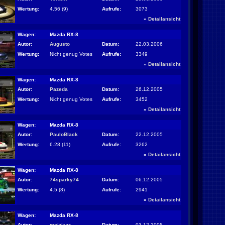
Wertung:
4.56 (9)
Aufrufe:
3073
»
Detailansicht
Wagen:
Mazda RX-8
Autor:
Augusto
Datum:
22.03.2006
Wertung:
Nicht genug Votes
Aufrufe:
3349
»
Detailansicht
Wagen:
Mazda RX-8
Autor:
Pazeda
Datum:
26.12.2005
Wertung:
Nicht genug Votes
Aufrufe:
3452
»
Detailansicht
Wagen:
Mazda RX-8
Autor:
PauloBlack
Datum:
22.12.2005
Wertung:
6.28 (11)
Aufrufe:
3262
»
Detailansicht
Wagen:
Mazda RX-8
Autor:
74sparky74
Datum:
06.12.2005
Wertung:
4.5 (8)
Aufrufe:
2941
»
Detailansicht
Wagen:
Mazda RX-8
Autor:
moizjazz
Datum:
03.12.2005