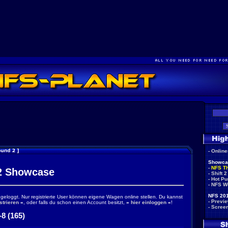
-
Onlin
Showca
-
NFS T
 Showcase
-
Shift 2
-
Hot Pu
-
NFS W
NFS 201
ingeloggt. Nur registrierte User können eigene Wagen online stellen. Du kannst
-
Previ
strieren
«
, oder falls du schon einen Account besitzt,
»
hier einloggen
«
!
-
Scree
8 (165)