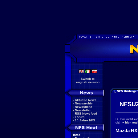
Switch to
english version
-
Aktuelle News
NFSU2
-
Newsarchiv
-
Newssuche
-
Newsletter
-
RSS Newsfeed
-
Forum
Du bist nicht e
-
10 Jahre NFS
dich
»
hier regi
Mazda RX-
Infos: