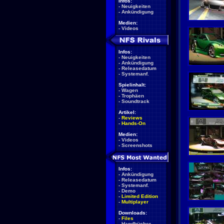
Infos:
-
Neuigkeiten
-
Ankündigung
Medien:
-
Videos
Infos:
-
Neuigkeiten
-
Ankündigung
-
Releasedatum
-
Systemanf.
Spielinhalt:
-
Wagen
-
Trophäen
-
Soundtrack
Artikel:
-
Reviews
-
Hands-On
Medien:
-
Videos
-
Screenshots
Infos:
-
Ankündigung
-
Releasedatum
-
Systemanf.
-
Demo
-
Limited Edition
-
Multiplayer
Downloads:
-
Files
-
Handbücher