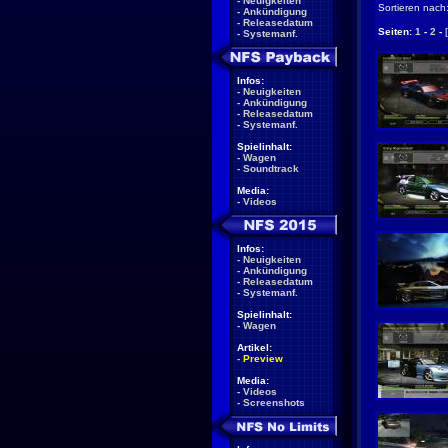
-
Neuigkeiten
Sortieren nach
-
Ankündigung
-
Releasedatum
Seiten:
1
-
2
-
-
Systemanf.
Infos:
-
Neuigkeiten
-
Ankündigung
-
Releasedatum
-
Systemanf.
Spielinhalt:
-
Wagen
-
Soundtrack
Media:
-
Videos
Infos:
-
Neuigkeiten
-
Ankündigung
-
Releasedatum
-
Systemanf.
Spielinhalt:
-
Wagen
Artikel:
-
Preview
Media:
-
Videos
-
Screenshots