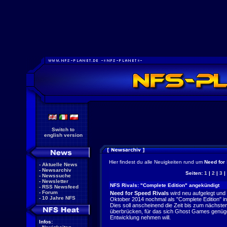
Switch to
english version
Hier findest du alle Neuigkeiten rund um
Need for
-
Aktuelle News
-
Newsarchiv
Seiten:
1
|
2
|
3
|
-
Newssuche
-
Newsletter
NFS Rivals: "Complete Edition" angekündigt
-
RSS Newsfeed
-
Forum
Need for Speed Rivals
wird neu aufgelegt un
-
10 Jahre NFS
Oktober 2014 nochmal als "Complete Edition" i
Dies soll anscheinend die Zeit bis zum nächste
überbrücken, für das sich Ghost Games genügen
Entwicklung nehmen will.
Infos: