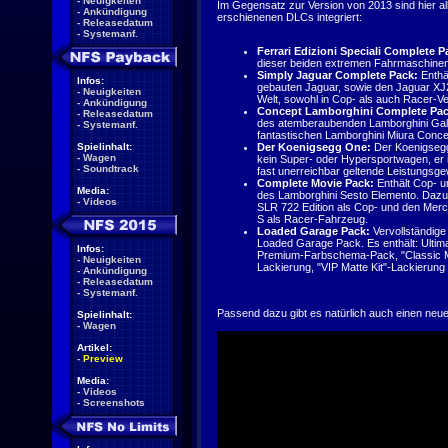
-
Neuigkeiten
Im Gegensatz zur Version von 2013 sind hier al
-
Ankündigung
erschienenen DLCs integriert:
-
Releasedatum
-
Systemanf.
Ferrari Edizioni Speciali Complete P
dieser beiden extremen Fahrmaschinen:
Simply Jaguar Complete Pack:
Enthä
Infos:
gebauten Jaguar, sowie den Jaguar XJ
-
Neuigkeiten
Welt, sowohl in Cop- als auch Racer-Ve
-
Ankündigung
Concept Lamborghini Complete Pac
-
Releasedatum
des atemberaubenden Lamborghini Gall
-
Systemanf.
fantastischen Lamborghini Miura Conce
Spielinhalt:
Der Koenigsegg One:
Der Koenigsegg 
-
Wagen
kein Super- oder Hypersportwagen, er i
-
Soundtrack
fast unerreichbar geltende Leistungsg
Complete Movie Pack:
Enthält Cop- 
Media:
des Lamborghini Sesto Elemento. Daz
-
Videos
SLR 722 Edition als Cop- und den Me
S als Racer-Fahrzeug.
Loaded Garage Pack:
Vervollständig
Loaded Garage Pack. Es enthält: Ultim
Infos:
Premium-Farbschema-Pack, "Classic M
-
Neuigkeiten
Lackierung, "VIP Matte Kit"-Lackierung u
-
Ankündigung
-
Releasedatum
-
Systemanf.
Passend dazu gibt es natürlich auch einen neuen
Spielinhalt:
-
Wagen
Artikel:
-
Preview
Media:
-
Videos
-
Screenshots