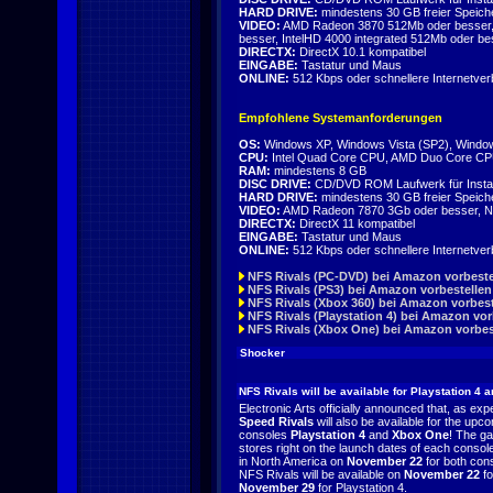
HARD DRIVE:
mindestens 30 GB freier Speich
VIDEO:
AMD Radeon 3870 512Mb oder besser,
besser, IntelHD 4000 integrated 512Mb oder be
DIRECTX:
DirectX 10.1 kompatibel
EINGABE:
Tastatur und Maus
ONLINE:
512 Kbps oder schnellere Internetve
Empfohlene Systemanforderungen
OS:
Windows XP, Windows Vista (SP2), Windows
CPU:
Intel Quad Core CPU, AMD Duo Core C
RAM:
mindestens 8 GB
DISC DRIVE:
CD/DVD ROM Laufwerk für Instal
HARD DRIVE:
mindestens 30 GB freier Speich
VIDEO:
AMD Radeon 7870 3Gb oder besser, N
DIRECTX:
DirectX 11 kompatibel
EINGABE:
Tastatur und Maus
ONLINE:
512 Kbps oder schnellere Internetve
NFS Rivals (PC-DVD) bei Amazon vorbeste
NFS Rivals (PS3) bei Amazon vorbestellen
NFS Rivals (Xbox 360) bei Amazon vorbest
NFS Rivals (Playstation 4) bei Amazon vor
NFS Rivals (Xbox One) bei Amazon vorbes
Shocker
NFS Rivals will be available for Playstation 4
Electronic Arts officially announced that, as ex
Speed Rivals
will also be available for the upc
consoles
Playstation 4
and
Xbox One
! The ga
stores right on the launch dates of each conso
in North America on
November 22
for both con
NFS Rivals will be available on
November 22
fo
November 29
for Playstation 4.