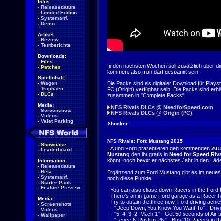
Infos:
-
Releasedatum
-
Limited Edition
-
Systemanf.
-
Demo
Artikel:
-
Review
-
Testberichte
Downloads:
-
Files
In den nächsten Wochen soll zusätzlich über d
-
Patches
kommen, also man darf gespannt sein.
Spielinhalt:
-
Wagen
Die Packs sind als digitaler Download für Play
-
Trophäen
PC (Origin) verfügbar sein. Die Packs sind erhä
-
DLCs
zusammen in "Complete Packs".
Media:
NFS Rivals DLCs @ NeedforSpeed.com
-
Screenshots
NFS Rivals DLCs @ Origin (PC)
-
Videos
-
Valet Parking
Shocker
NFS Rivals: Ford Mustang 2015
-
Showcase
EA und Ford präsentieren den kommenden
201
-
Leaderboard
Mustang
den ihr gratis in
Need for Speed Riva
könnt, noch bevor er nächstes Jahr in den Läde
Information:
-
Releasedatum
-
Beta
Ergänzend zum Ford Mustang gibt es im neues
-
Systemanf.
noch diese Punkte:
-
Starter Pack
-
Feature Preview
- You can also chase down Racers in the Ford
- There's an in-game Ford garage as a Racer hi
Media:
- Try to obtain the three new, Ford driving achi
-
Screenshots
--- "Deep Down, You Know You Want To" - Drive
-
Videos
--- "5, 4, 3, 2, Mach 1" - Get 50 seconds of Air 
-
Wallpaper
--- "Lcnce N Rgstrtn Pls" - Bust 10 Racers in 