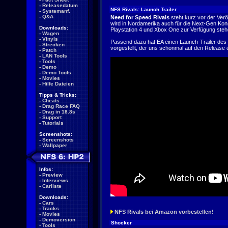
-
Releasedatum
NFS Rivals: Launch Trailer
-
Systemanf.
-
Q&A
Need for Speed Rivals
steht kurz vor der Verö
wird in Nordamerika auch für die Next-Gen Kon
Downloads:
Playstation 4 und Xbox One zur Verfügung steh
-
Wagen
-
Vinyls
Passend dazu hat EA einen Launch-Trailer des 
-
Strecken
vorgestellt, der uns schonmal auf den Release 
-
Patch
-
LAN Tools
-
Tools
-
Demo
-
Demo Tools
-
Movies
-
Hilfe Dateien
Tipps & Tricks:
-
Cheats
-
Drag Race FAQ
-
Drag in 18.8s
-
Support
-
Tutorials
Screenshots:
-
Screenshots
-
Wallpaper
Infos:
-
Preview
-
Interviews
-
Carliste
Downloads:
-
Cars
-
Tracks
NFS Rivals bei Amazon vorbestellen!
-
Movies
-
Demoversion
Shocker
-
Tools