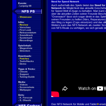
Need for Speed Network
Events:
Auch außerhalb des Spiels bietet das
Need for
-
Leipzig 08
Network
die Möglichkeit das aktuelle Gescheh
for Speed Welt im Auge zu behalten. Man kann d
über die aktuellen Zeiten seiner Freunde Besch
"Overwatch" lässt sich sogar direkt in das Spiel
-
Showcase
seinen Freunden zu helfen (Nitro, Reparaturen) 
Infos:
den Weg zu legen (Cops einsetzen) und das alle
-
Review
Weiters kann das NFS Network als zweiter Scr
-
Vorschau
von NFS Rivals zu verfolgen, wo sich gerade d
-
First Look
-
Releasedatum
-
Soundtrack
-
Systemanf.
-
Recordings
Spielinhalt:
-
Wagenliste
-
Strecken
Downloads:
-
Patches
-
Tools/Hacks
-
Demo
Tipps & Tricks:
-
Cheats
-
Support
-
Tuning-Guide
Media:
-
Videos
-
Screenshots
-
Wallpaper
Girls:
-
K. Forscutt
-
S. Ohashi
Das NFS Network für Mobile und Tablet
erset