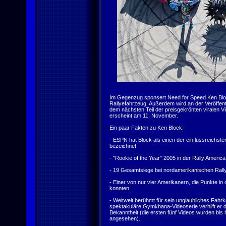
Im Gegenzug sponsert Need for Speed Ken Blo
Rallyefahrzeug. Außerdem wird an der Veröffen
dem nächsten Teil der preisgekrönten viralen V
erscheint am 11. November.
Ein paar Fakten zu Ken Block:
- ESPN hat Block als einen der einflussreichste
bezeichnet.
- "Rookie of the Year" 2005 in der Rally Ameri
- 19 Gesamtsiege bei nordamerikanischen Rall
- Einer von nur vier Amerikanern, die Punkte in
konnten.
- Weltweit berühmt für sein unglaubliches Fahrk
spektakuläre Gymkhana-Videoserie verhilft er d
Bekanntheit (die ersten fünf Videos wurden bis 
angesehen).