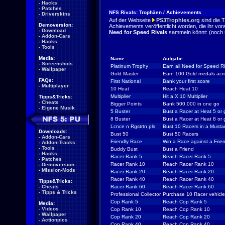
-
Hacks
-
Patches
NFS Rivals: Trophäen / Achievements
-
Driverskins
Auf der Webseite
PS3Trophies.org
sind die 
Demoversion:
Achievements veröffentlicht worden, die ihr vora
-
Download
Need for Speed Rivals
sammeln könnt: (noch u
-
Addon-Cars
-
Hacks
-
Tools
Media:
Name
Aufgabe
-
Screenshots
Platinum Trophy
Earn all Need for Speed Ri
-
Wallpaper
Gold Master
Earn 100 Gold medals acro
FAQs:
First National
Bank your first score
-
Multiplayer
10 Heat
Reach Heat 10
Multiplier
Hit a X 10 Multiplier
Tipps&Tricks:
-
Cheats
Bigger Points
Bank 500,000 in one go
-
Eigene Musik
5 Buster
Bust a Racer at Heat 5 or 
8 Buster
Bust a Racer at Heat 8 or 
Lcnce n Rgstrtn pls
Bust 10 Racers in a Must
Downloads:
Bust 50
Bust 50 Racers
-
Addon-Cars
Friendly Race
Win a Race against a Frie
-
Addon-Tracks
-
Tools
Buddy Bust
Bust a Friend
-
Hacks
Racer Rank 5
Reach Racer Rank 5
-
Patches
Racer Rank 10
Reach Racer Rank 10
-
Demoversion
-
Mission-Mods
Racer Rank 20
Reach Racer Rank 20
Racer Rank 40
Reach Racer Rank 40
Tipps&Tricks:
-
Cheats
Racer Rank 60
Reach Racer Rank 60
-
Tipps & Tricks
Professional Collector
Purchase 10 Racer vehicl
Cop Rank 5
Reach Cop Rank 5
Media:
-
Videos
Cop Rank 10
Reach Cop Rank 10
-
Wallpaper
Cop Rank 20
Reach Cop Rank 20
-
Actionpics
Cop Rank 40
Reach Cop Rank 40