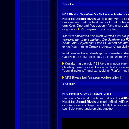
Shocker
NFS Rivals: Next-Gen Grafik Unterschiede nur
Need for Speed Rivals
wird bei den verschied
nur minimale Unterschiede in der Grafik aufwei
den Xbox One und Playstation 4 Versionen, w
gegenüber
Videogamer
bestätigt hat.
Alle verschiedenen Konsolen werden sich nur g
voneinander unterscheiden. Die Grafiken auf P
Xbox One, Playstation 4 und PC sehen alle nur m
einfach so.
meinte Creative Director Craig Sulli
Konkreter wollte er allerdings nicht werden, ab
Gen Konsolen natürlich die Grafik ein wenig ver
Kotaku
hat sich die PS4-Version neben eine
allerdings kaum einen Unterschied erkennen kö
"beeindruckend", egal auf welcher Plattform es li
NFS Rivals bei Amazon vorbestellen!
Shocker
NFS Rivals: AllDrive Feature Video
Ein neues Video ist erscheinen, dass das
AllDr
Need for Speed Rivals
vorstellt. Mittels AllD
die Grenzen des Single- und Multiplayermodus 
das Spiel eines anderen einzusteigen: