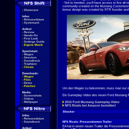
- Not to mention, you’ll have access to five all-n
community-created on the Mustang Customizer on
bonus design was created by RTR founder and D
-
Showcase
Infos:
-
Releasedatum
-
Systemanf.
Artikel:
-
Review
-
Hands-On
-
First Look
-
Settings Guide
-
Eigene Musik
Spielinhalt:
-
Wagen
-
Strecken
-
Soundtrack
-
Trophäen
-
Cheats
Downloads:
-
Wagen
-
Files
-
Demo
-
Patches
Um den Wagen zu bekommen, muss man nur den a
Media:
Ein Gameplay-Video des neuen Ford Mustang fin
-
Screenshots
-
Videos
-
Wallpaper
2015 Ford Mustang Gameplay Video
NFS Rivals bei Amazon bestellen!
Shocker
Infos:
-
Releasedatum
-
Soundtrack
NFS Rivals: Pressestimmen Trailer
EA hat in einem neuen Trailer die Pressestimm
Artikel: