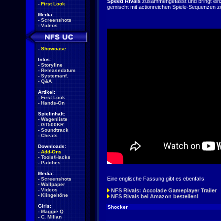
Speed Rivals
zusammengefasst und bringt einz
-
First Look
gemischt mit actionreichen Spiele-Sequenzen
Media:
-
Screenshots
-
Videos
-
Showcase
Infos:
-
Storyline
-
Releasedatum
-
Systemanf.
-
Q&A
Artikel:
-
First Look
-
Hands-On
Spielinhalt:
-
Wagenliste
-
GT500KR
-
Soundtrack
-
Cheats
Downloads:
-
Add-Ons
-
Tools/Hacks
-
Patches
Media:
Eine englische Fassung gibt es ebenfalls:
-
Screenshots
-
Wallpaper
-
Videos
NFS Rivals: Accolade Gameplayer Trailer
-
Klingeltöne
NFS Rivals bei Amazon bestellen!
Girls:
Shocker
-
Maggie Q
-
C. Milian