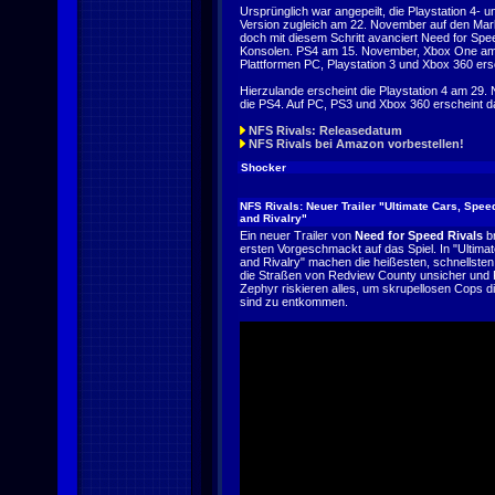
Ursprünglich war angepeilt, die Playstation 4-
Version zugleich am 22. November auf den Mark
doch mit diesem Schritt avanciert Need for Spe
Konsolen. PS4 am 15. November, Xbox One am
Plattformen PC, Playstation 3 und Xbox 360 e
Hierzulande erscheint die Playstation 4 am 29
die PS4. Auf PC, PS3 und Xbox 360 erscheint d
NFS Rivals: Releasedatum
NFS Rivals bei Amazon vorbestellen!
Shocker
NFS Rivals: Neuer Trailer "Ultimate Cars, Spee
and Rivalry"
Ein neuer Trailer von
Need for Speed Rivals
br
ersten Vorgeschmackt auf das Spiel. In "Ultima
and Rivalry" machen die heißesten, schnellsten
die Straßen von Redview County unsicher und 
Zephyr riskieren alles, um skrupellosen Cops di
sind zu entkommen.