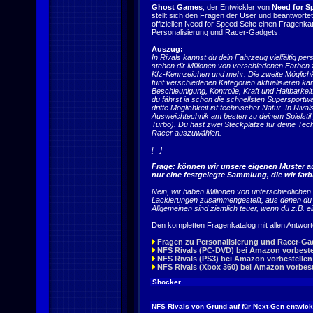
Ghost Games
, der Entwickler von
Need for S
stellt sich den Fragen der User und beantwortet
offiziellen Need for Speed Seite einen Fragenk
Personalisierung und Racer-Gadgets:
Auszug:
In Rivals kannst du dein Fahrzeug vielfältig per
stehen dir Millionen von verschiedenen Farben 
Kfz-Kennzeichen und mehr. Die zweite Möglichke
fünf verschiedenen Kategorien aktualisieren ka
Beschleunigung, Kontrolle, Kraft und Haltbarkei
du fährst ja schon die schnellsten Supersportwa
dritte Möglichkeit ist technischer Natur. In Riv
Ausweichtechnik am besten zu deinem Spielstil
Turbo). Du hast zwei Steckplätze für deine Tec
Racer auszuwählen.
[...]
Frage: können wir unsere eigenen Muster a
nur eine festgelegte Sammlung, die wir fa
Nein, wir haben Millionen von unterschiedlichen
Lackierungen zusammengestellt, aus denen du 
Allgemeinen sind ziemlich teuer, wenn du z.B.
Den kompletten Fragenkatalog mit allen Antworten
Fragen zu Personalisierung und Racer-Ga
NFS Rivals (PC-DVD) bei Amazon vorbeste
NFS Rivals (PS3) bei Amazon vorbestellen
NFS Rivals (Xbox 360) bei Amazon vorbest
Shocker
NFS Rivals von Grund auf für Next-Gen entwick