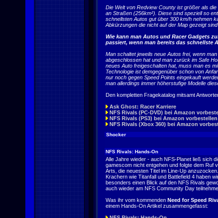
Die Welt von Redview County ist größer als d
an Straßen (256km²). Diese sind speziell so en
schnellsten Autos gut über 300 km/h nehmen kan
Abkürzungen die nicht auf der Map gezeigt sind 
Wie kann man Autos und Racer Gadgets zur 
passiert, wenn man bereits das schnellste 
Man schaltet jeweils neue Autos frei, wenn man 
abgeschlossen hat und man zurück im Safe Hou
neues Auto freigeschalten hat, muss man es mi
Technologie ist demgegenüber schon von Anfan
nur noch gegen Speed Points eingekauft werden.
man allerdings immer höherstufige Modelle diese
Den kompletten Fragekatalog mitsamt Antworten f
Ask Ghost: Racer Karriere
NFS Rivals (PC-DVD) bei Amazon vorbeste
NFS Rivals (PS3) bei Amazon vorbestellen
NFS Rivals (Xbox 360) bei Amazon vorbest
Shocker
NFS Rivals: Hands-On
Alle Jahre wieder - auch NFS-Planet ließ sich di
gamescom nicht entgehen und folgte dem Ruf v
Arts, die neuesten Titel im Line-Up anzuzocke
Krachern wie Titanfall und Battlefield 4 haben wir
besonders einen Blick auf den NFS Rivals gewo
auch wieder am NFS Community Day teilnehme
Was ihr vom kommenden
Need for Speed Riv
einem Hands-On Artikel zusammengefasst:
NFS Rivals: Hands-On