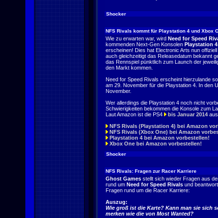
Shocker
NFS Rivals kommt für Playstation 4 und Xbox 
Wie zu erwarten war, wird
Need for Speed Riv
kommenden Next-Gen Konsolen
Playstation 4
erscheinen! Dies hat Electronic Arts nun offiziell
auch gleichzeitigt das Releasedatum bekannt g
das Rennspiel pünktlich zum Launch der jeweili
den Markt kommen.
Need for Speed Rivals erscheint hierzulande s
am 29. November für die Playstation 4. In de
November.
Wer allerdings die Playstation 4 noch nicht vorb
Schwierigkeiten bekommen die Konsole zum La
Laut Amazon ist die PS4
bis Januar 2014
aus
NFS Rivals (Playstation 4) bei Amazon vor
NFS Rivals (Xbox One) bei Amazon vorbes
Playstation 4 bei Amazon vorbestellen!
Xbox One bei Amazon vorbestellen!
Shocker
NFS Rivals: Fragen zur Racer Karriere
Ghost Games
stellt sich wieder Fragen aus d
rund um
Need for Speed Rivals
und beantwort
Fragen rund um die Racer Karriere:
Auszug:
Wie groß ist die Karte? Kann man sie sich s
merken wie die von Most Wanted?