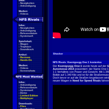
Infos:
-
Neuigkeiten
-
Ankündigung
Medien:
-
Videos
Infos:
-
Neuigkeiten
-
Ankündigung
-
Releasedatum
-
Systemanf.
Spielinhalt:
-
Wagen
-
Trophäen
-
Soundtrack
Shocker
Artikel:
-
Reviews
-
Hands-On
NFS Rivals: Koenigsegg One:1 kostenlos
Medien:
Der
Koenigsegg One:1
wurde heute auf der
G
-
Videos
Automesse 2014
präsentiert: der Name One:1 
-
Screenshots
1:1 Verhältnis von Power und Gewicht. Mit 1.3
Bolide auf 1.340 Kilo und ist für die Straßennut
Doch bevor er auf die Straßen losgelassen wird
neuen Wagen in
Need for Speed Rivals
fahren
Infos:
-
Ankündigung
-
Releasedatum
-
Systemanf.
-
Demo
-
Limited Edition
-
Multiplayer
Downloads:
-
Files
-
Handbücher