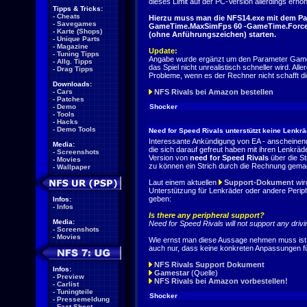
dieses Limit auf der PC-Version allerdings erhö
Tipps & Tricks:
-
Cheats
Hierzu muss man die NFS14.exe mit dem Pa
-
Savegames
GameTime.MaxSimFps 60 -GameTime.Force
-
Karte (Shops)
(ohne Anführungszeichen) starten.
-
Unique Parts
-
Magazine
Update:
-
Tuning Tipps
Angabe wurde ergänzt um den Parameter Game
-
Allg. Tipps
das Spiel nicht unrealistisch schneller wird. Al
-
Drag Tipps
Probleme, wenn es der Rechner nicht schafft di
Downloads:
-
Cars
NFS Rivals bei Amazon bestellen
-
Patches
-
Demo
Shocker
-
Tools
-
Hacks
-
Demo Tools
Need for Speed Rivals unterstützt keine Lenkr
Interessante Ankündigung von EA - anscheinend
Media:
die sich darauf gefreut haben mit ihren Lenkräd
-
Screenshots
Version von
need for Speed Rivals
über die St
-
Movies
zu können ein Strich durch die Rechnung gema
-
Wallpaper
Laut einem aktuellen
Support-Dokument
wir
Unterstützung für Lenkräder oder andere Perip
geben:
Infos:
-
Infos
Is there any peripheral support?
Media:
Need for Speed Rivals will not support any drivi
-
Screenshots
-
Movies
Wie ernst man diese Aussage nehmen muss ist 
auch nur, dass keine konkreten Anpassungen 
NFS Rivals Support Dokument
Infos:
Gamestar
(Quelle)
-
Preview
NFS Rivals bei Amazon vorbestellen!
-
Carlist
-
Tuningteile
Shocker
-
Pressemeldung
-
Fact Sheet