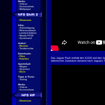
Media:
-
Videos
-
Screenshots
-
Wallpaper
-
Showcase
Infos:
-
Ankündigung
-
Releasedatum
-
Limited Edition
-
Mazda FC3S
-
Systemanf.
Artikel:
-
Review
-
Testberichte
Downloads:
-
Files
Das Jaguar Pack enthält den XJ220 und den Ja
-
Patches
elektrischer Zweisitzer benannt nach Jaguars 7
Spielinhalt:
-
Wagen
-
Strecken
-
DLCs
Tipps & Tricks
-
Tuning
Media:
-
Videos
-
Screenshots
-
Showcase