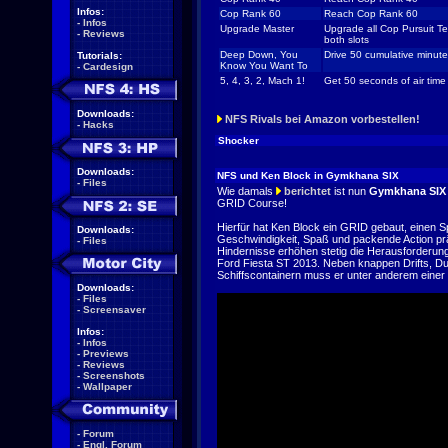
Infos:
Cop Rank 60
Reach Cop Rank 60
-
Infos
Upgrade Master
Upgrade all Cop Pursuit T
-
Reviews
both slots
Deep Down, You
Drive 50 cumulative minute
Tutorials:
Know You Want To
-
Cardesign
5, 4, 3, 2, Mach 1!
Get 50 seconds of air time
Downloads:
NFS Rivals bei Amazon vorbestellen!
-
Hacks
Shocker
Downloads:
NFS und Ken Block in Gymkhana SIX
-
Files
Wie damals
berichtet
ist nun
Gymkhana SIX
GRID Course!
Hierfür hat Ken Block ein GRID gebaut, einen Sp
Downloads:
Geschwindigkeit, Spaß und packende Action prä
-
Files
Hindernisse erhöhen stetig die Herausforderung
Ford Fiesta ST 2013. Neben knappen Drifts, D
Schiffscontainern muss er unter anderem eine
Downloads:
-
Files
-
Screensaver
Infos:
-
Infos
-
Previews
-
Reviews
-
Screenshots
-
Wallpaper
-
Forum
-
Engl. Forum