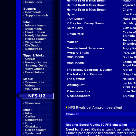
Helmut Kraft & Miss Brown
Manoir II
-
Demo Files
Helmut Kraft & Miss Brown
Veyron 
Support:
Helmut Kraft & Miss Brown
Clichy
-
Downloads
Hyper
Live Fore
-
Supportbereich
I Am Legion
Make Th
Infos:
K.Flay feat. Danny Brown
Hail Mar
-
Informationen
Knife Party
EDM Dea
-
Systemanf.
-
Black Edition
Castle of
Linkin Park
-
Handy-Version
Shinoda 
-
Releasedatum
Technico
Madeon
-
Wagenliste
Extended
-
Die Stadt
Manufactured Superstars
Angry P
-
Soundtrack
Mystery Skulls
Paralyze
Tipps & Tricks:
RDGLDGRN
Double D
-
Cheats
Lootin' I
-
Racing Guides
RDGLDGRN
Angel Ha
-
Strategy Guide
-
Vinyl Guides
The Bloody Beetroots & Junior
Albion
-
Decal Tutorial
The Naked And Famous
Bright Li
Media:
The Qemists
No More
-
Screenshots
Let Me S
Walking Def
-
Videos
Virus Sy
-
Wallpaper
X Ambassadors
Love So
X Ambassadors
Shining
-
Showcase
NFS Rivals bei Amazon bestellen!
Infos:
-
Infos
Shocker
-
Carlist
-
Soundtrack
-
Girls
Need for Speed Rivals: 60 FPS einstellen
-
Charaktere
Need for Speed Rivals
ist zum Ärger vieler Spi
-
Releasedatum
Frames pro Sekunde beschränkt. Mittels eines
-
Systemanf.