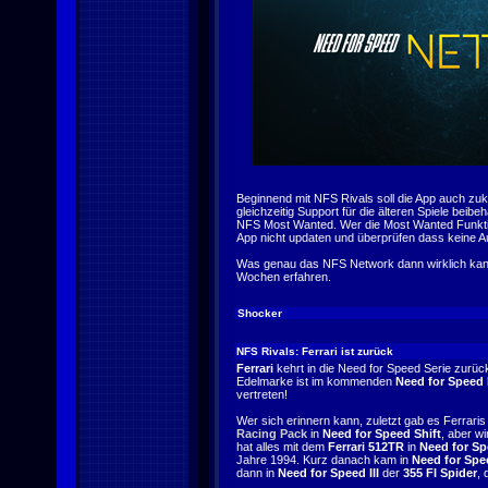
Beginnend mit NFS Rivals soll die App auch zuk
gleichzeitig Support für die älteren Spiele beibeh
NFS Most Wanted. Wer die Most Wanted Funktional
App nicht updaten und überprüfen dass keine Aut
Was genau das NFS Network dann wirklich kann
Wochen erfahren.
Shocker
NFS Rivals: Ferrari ist zurück
Ferrari
kehrt in die Need for Speed Serie zurüc
Edelmarke ist im kommenden
Need for Speed 
vertreten!
Wer sich erinnern kann, zuletzt gab es Ferrari
Racing Pack
in
Need for Speed Shift
, aber w
hat alles mit dem
Ferrari 512TR
in
Need for S
Jahre 1994. Kurz danach kam in
Need for Spee
dann in
Need for Speed III
der
355 FI Spider
, 