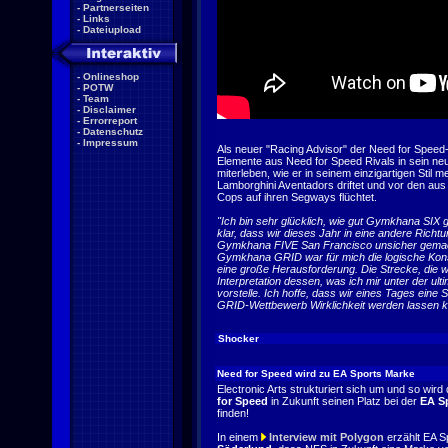
-
Partnerseiten
-
Links
-
Dateiupload
-
Onlineshop
-
POTW
-
Team
-
Disclaimer
-
Errorreport
-
Datenschutz
-
Impressum
Als neuer "Racing Advisor" der Need for Speed-
Elemente aus Need for Speed Rivals in sein ne
miterleben, wie er in seinem einzigartigen Stil 
Lamborghini Aventadors driftet und vor den a
Cops auf ihren Segways flüchtet.
"Ich bin sehr glücklich, wie gut Gymkhana SIX 
klar, dass wir dieses Jahr in eine andere Rich
Gymkhana FIVE San Francisco unsicher gemach
Gymkhana GRID war für mich die logische Kons
eine große Herausforderung. Die Strecke, die wi
Interpretation dessen, was ich mir unter der 
vorstelle. Ich hoffe, dass wir eines Tages eine
GRID-Wettbewerb Wirklichkeit werden lassen 
Shocker
Need for Speed wird zu EA Sports Marke
Electronic Arts strukturiert sich um und so wir
for Speed
in Zukunft seinen Platz bei der
EA S
finden!
In einem
Interview mit Polygon
erzählt EA S