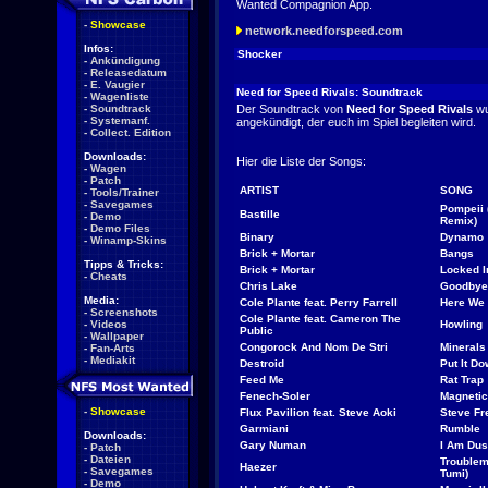
Wanted Compagnion App.
-
Showcase
network.needforspeed.com
Infos:
Shocker
-
Ankündigung
-
Releasedatum
-
E. Vaugier
Need for Speed Rivals: Soundtrack
-
Wagenliste
-
Soundtrack
Der Soundtrack von
Need for Speed Rivals
wu
-
Systemanf.
angekündigt, der euch im Spiel begleiten wird.
-
Collect. Edition
Downloads:
Hier die Liste der Songs:
-
Wagen
-
Patch
ARTIST
SONG
-
Tools/Trainer
-
Savegames
Pompeii 
Bastille
-
Demo
Remix)
-
Demo Files
Binary
Dynamo
-
Winamp-Skins
Brick + Mortar
Bangs
Tipps & Tricks:
Brick + Mortar
Locked I
-
Cheats
Chris Lake
Goodbye
Media:
Cole Plante feat. Perry Farrell
Here We
-
Screenshots
Cole Plante feat. Cameron The
-
Videos
Howling
Public
-
Wallpaper
Congorock And Nom De Stri
Minerals
-
Fan-Arts
-
Mediakit
Destroid
Put It D
Feed Me
Rat Trap
Fenech-Soler
Magnetic
-
Showcase
Flux Pavilion feat. Steve Aoki
Steve Fr
Garmiani
Rumble
Downloads:
Gary Numan
I Am Dus
-
Patch
-
Dateien
Troublem
Haezer
-
Savegames
Tumi)
-
Demo