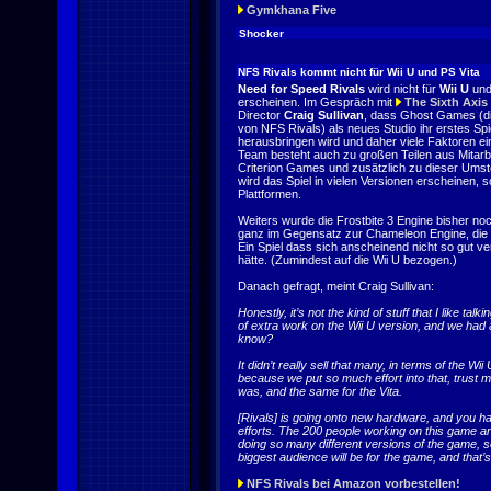
Gymkhana Five
Shocker
NFS Rivals kommt nicht für Wii U und PS Vita
Need for Speed Rivals
wird nicht für
Wii U
un
erscheinen. Im Gespräch mit
The Sixth Axis
Director
Craig Sullivan
, dass Ghost Games (di
von NFS Rivals) als neues Studio ihr erstes Spi
herausbringen wird und daher viele Faktoren ei
Team besteht auch zu großen Teilen aus Mitarb
Criterion Games und zusätzlich zu dieser Umst
wird das Spiel in vielen Versionen erscheinen, 
Plattformen.
Weiters wurde die Frostbite 3 Engine bisher noch
ganz im Gegensatz zur Chameleon Engine, die
Ein Spiel dass sich anscheinend nicht so gut v
hätte. (Zumindest auf die Wii U bezogen.)
Danach gefragt, meint Craig Sullivan:
Honestly, it’s not the kind of stuff that I like tal
of extra work on the Wii U version, and we had a
know?
It didn’t really sell that many, in terms of the Wii
because we put so much effort into that, trust me.
was, and the same for the Vita.
[Rivals] is going onto new hardware, and you h
efforts. The 200 people working on this game a
doing so many different versions of the game, s
biggest audience will be for the game, and that’
NFS Rivals bei Amazon vorbestellen!