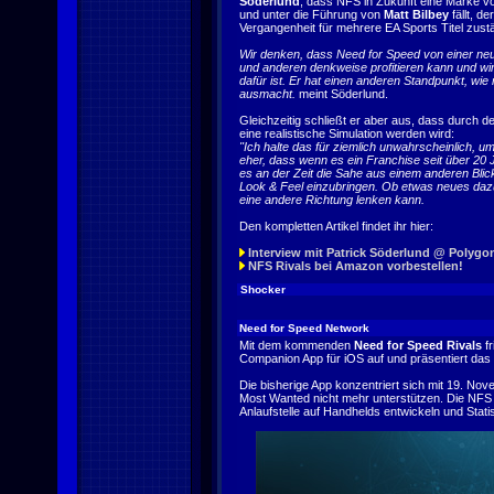
Söderlund
, dass NFS in Zukunft eine Marke vo
und unter die Führung von
Matt Bilbey
fällt, de
Vergangenheit für mehrere EA Sports Titel zust
Wir denken, dass Need for Speed von einer ne
und anderen denkweise profitieren kann und wi
dafür ist. Er hat einen anderen Standpunkt, wi
ausmacht.
meint Söderlund.
Gleichzeitig schließt er aber aus, dass durch 
eine realistische Simulation werden wird:
"Ich halte das für ziemlich unwahrscheinlich, um
eher, dass wenn es ein Franchise seit über 20 J
es an der Zeit die Sahe aus einem anderen Blic
Look & Feel einzubringen. Ob etwas neues dazu
eine andere Richtung lenken kann.
Den kompletten Artikel findet ihr hier:
Interview mit Patrick Söderlund @ Polygo
NFS Rivals bei Amazon vorbestellen!
Shocker
Need for Speed Network
Mit dem kommenden
Need for Speed Rivals
fr
Companion App für iOS auf und präsentiert das
Die bisherige App konzentriert sich mit 19. No
Most Wanted nicht mehr unterstützen. Die NFS 
Anlaufstelle auf Handhelds entwickeln und Stat