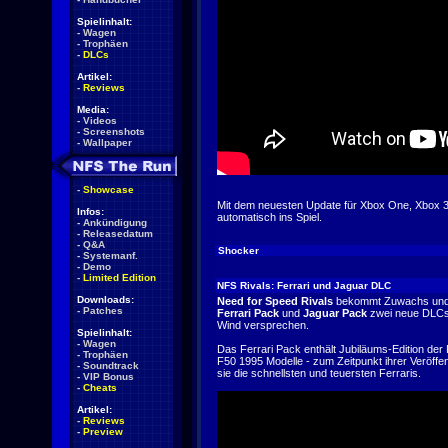
Spielinhalt:
-
Wagen
-
Trophäen
-
DLCs
Artikel:
-
Reviews
Media:
-
Videos
-
Screenshots
-
Wallpaper
-
Showcase
Mit dem neuesten Update für Xbox One, Xbox
Infos:
automatisch ins Spiel.
-
Ankündigung
-
Releasedatum
-
Q&A
Shocker
-
Systemanf.
-
Demo
-
Limited Edition
NFS Rivals: Ferrari und Jaguar DLC
Downloads:
Need for Speed Rivals
bekommt Zuwachs und 
-
Patches
Ferrari Pack
und
Jaguar Pack
zwei neue DLCs,
Wind versprechen.
Spielinhalt:
-
Wagen
Das Ferrari Pack enthält Jubiläums-Edition der
-
Trophäen
F50 1995 Modelle - zum Zeitpunkt ihrer Veröffe
-
Soundtrack
sie die schnellsten und teuersten Ferraris.
-
VIP Bonus
-
Cheats
Artikel:
-
Reviews
-
Preview