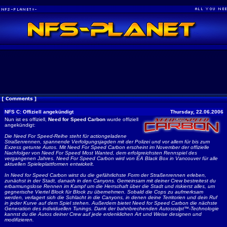
NFS C: Offiziell angekündigt
Thursday, 22.06.2006
Nun ist es offiziell,
Need for Speed Carbon
wurde offiziell
angekündigt:
Die Need For Speed-Reihe steht für actiongeladene
Straßenrennen, spannende Verfolgungsjagden mit der Polizei und vor allem für bis zum
Exzess getunte Autos. Mit Need For Speed Carbon erscheint im November der offizielle
Nachfolger von Need For Speed Most Wanted, dem erfolgreichsten Rennspiel des
vergangenen Jahres. Need For Speed Carbon wird von EA Black Box in Vancouver für alle
aktuellen Spieleplattformen entwickelt.
In Need for Speed Carbon wirst du die gefährlichste Form der Straßenrennen erleben,
zunächst in der Stadt, danach in den Canyons. Gemeinsam mit deiner Crew bestreitest du
erbarmungslose Rennen im Kampf um die Herrschaft über die Stadt und riskierst alles, um
gegnerische Viertel Block für Block zu übernehmen. Sobald die Cops zu aufmerksam
werden, verlagert sich die Schlacht in die Canyons, in denen deine Territorien und dein Ruf
in jeder Kurve auf dem Spiel stehen. Außerdem bietet Need for Speed Carbon die nächste
Generation des individuellen Tunings. Dank der bahnbrechenden Autosculpt™-Technologie
kannst du die Autos deiner Crew auf jede erdenklichen Art und Weise designen und
modifizieren.