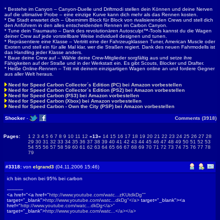
* Bestehe im Canyon – Canyon-Duelle und Driftmodi stellen dein Können und deine Nerven
auf die ultimative Probe – eine einzige Kurve kann dich mehr als das Rennen kosten.
* Die Stadt erwartet dich – Übernimm Block für Block von rivalisierenden Crews und stell dich
den Anführern in den alles entscheidenden Rennen im Carbon Canyon.
* Tune dein Traumauto – Dank des revolutionären Autosculpt™-Tools kannst du die Wagen
deiner Crew auf jede vorstellbare Weise individuell designen und tunen.
* Repräsentiere eine Klasse – Vertritt eine der Fahrzeugklassen Tuner, American Muscle oder
Exoten und stell ein für alle Mal klar, wer die Straßen regiert. Dank des neuen Fahrmodells ist
das Handling jeder Klasse anders.
* Baue deine Crew auf – Wähle deine Crew-Mitglieder sorgfältig aus und setze ihre
Fähigkeiten auf der Straße und in der Werkstatt ein. Es gibt Scouts, Blocker und Drafter.
* Heiße Online-Rennen – Tritt mit deinem einzigartigen Wagen online an und fordere Gegner
aus aller Welt heraus.
Need for Speed Carbon Collector´s Edition (PC) bei Amazon vorbestellen
Need for Speed Carbon Collector´s Edition (PS2) bei Amazon vorbestellen
Need for Speed Carbon (PS3) bei Amazon vorbestellen
Need for Speed Carbon (Xbox) bei Amazon vorbestellen
Need for Speed Carbon - Own the City (PSP) bei Amazon vorbestellen
Shocker
-
Comments (3918)
Pages:
1
2
3
4
5
6
7
8
9
10
11
12
»13«
14
15
16
17
18
19
20
21
22
23
24
25
26
27
28
29
30
31
32
33
34
35
36
37
38
39
40
41
42
43
44
45
46
47
48
49
50
51
52
53
54
55
56
57
58
59
60
61
62
63
64
65
66
67
68
69
70
71
72
73
74
75
76
77
78
79
#3318:
von
elgrand3
(04.11.2006 15:46)
ich bin schon bei 95% bei carbon
-----------
<a href="<a href="
http://www.youtube.com/watc...zKUtdkDg""
target="_blank">
http://www.youtube.com/watc...dkDg"</a>
target="_blank"><a
href="
http://www.youtube.com/watc...dkDg</a>"
target="_blank">
http://www.youtube.com/watc...</a></a>