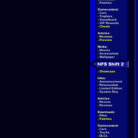
-
Patches
Gamecontent:
-
Cars
-
Trophies
-
Soundtrack
-
VIP Rewards
-
Cheats
Articles:
-
Reviews
-
Preview
Media:
-
Movies
-
Screenshots
-
Wallpaper
-
Showcase
Infos:
-
Announcement
-
Releasedate
-
Limited Edition
-
System Req.
Articles:
-
Review
-
Reviews
Downloads:
-
Files
-
Patches
Gamecontent:
-
Cars
-
Tracks
-
DLCs