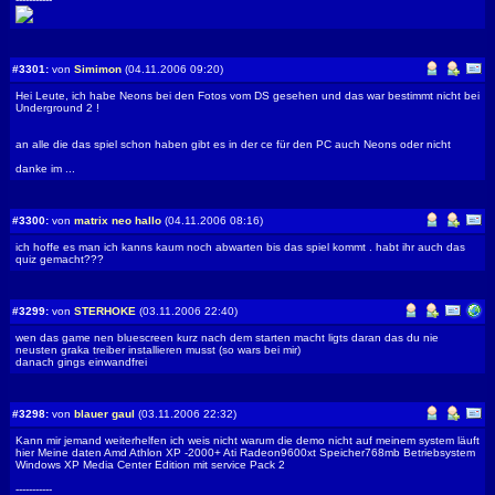
#3301:
von
Simimon
(04.11.2006 09:20)
Hei Leute, ich habe Neons bei den Fotos vom DS gesehen und das war bestimmt nicht bei
Underground 2 !
an alle die das spiel schon haben gibt es in der ce für den PC auch Neons oder nicht
danke im ...
#3300:
von
matrix neo hallo
(04.11.2006 08:16)
ich hoffe es man ich kanns kaum noch abwarten bis das spiel kommt . habt ihr auch das
quiz gemacht???
#3299:
von
STERHOKE
(03.11.2006 22:40)
wen das game nen bluescreen kurz nach dem starten macht ligts daran das du nie
neusten graka treiber installieren musst (so wars bei mir)
danach gings einwandfrei
#3298:
von
blauer gaul
(03.11.2006 22:32)
Kann mir jemand weiterhelfen ich weis nicht warum die demo nicht auf meinem system läuft
hier Meine daten Amd Athlon XP -2000+ Ati Radeon9600xt Speicher768mb Betriebsystem
Windows XP Media Center Edition mit service Pack 2
-----------