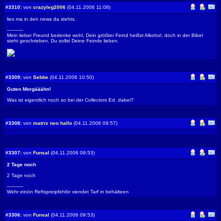
#3310:
von
crazyleg2006
(04.11.2006 11:08)
lies ma in den news da stehts.
-----------
Mein lieber Freund bedenke wohl, Dein größter Feind heißst Alkohol, doch in der Bibel
steht geschrieben, Du sollst Deine Feinde lieben.
#3309:
von
Sebbe
(04.11.2006 10:50)
Guten Morgääähn!
Was ist eigentlich noch so bei der Collectors Ed. dabei?
#3308:
von
matrix neo hallo
(04.11.2006 09:57)
#3307:
von
Funsal
(04.11.2006 09:53)
2 Tage noch
2 Tage noch
-----------
Wehr einön Reftspreipfehlör viendet Tarf in behälteen
#3306:
von
Funsal
(04.11.2006 09:53)