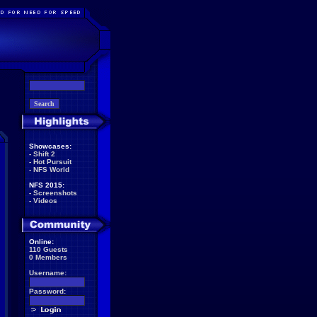
Showcases:
-
Shift 2
-
Hot Pursuit
-
NFS World
NFS 2015:
-
Screenshots
-
Videos
Online:
110 Guests
0 Members
Username:
Password: