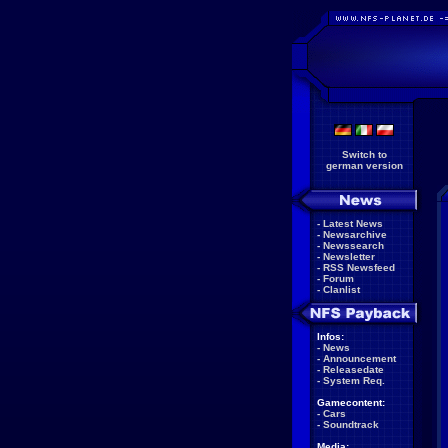
Switch to
german version
-
Latest News
-
Newsarchive
-
Newssearch
-
Newsletter
-
RSS Newsfeed
-
Forum
-
Clanlist
Infos:
-
News
-
Announcement
-
Releasedate
-
System Req.
Gamecontent:
-
Cars
-
Soundtrack
Media: