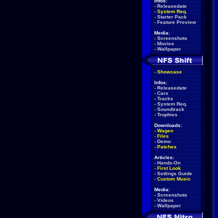
Infos:
-
Releasedate
-
System Req.
-
Starter Pack
-
Feature Preview
Media:
-
Screenshots
-
Movies
-
Wallpaper
-
Showcase
Infos:
-
Releasedate
-
Cars
-
Tracks
-
System Req.
-
Soundtrack
-
Trophies
Downloads:
-
Wagen
-
Files
-
Demo
-
Patches
Articles:
-
Hands-On
-
First Look
-
Settings Guide
-
Custom Music
Media:
-
Screenshots
-
Videos
-
Wallpaper