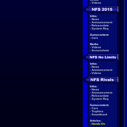
-
Videos
Infos:
-
News
-
Announcement
-
Releasedate
-
System Req.
Gamecontent:
-
Cars
Media:
-
Videos
-
Screenshots
Infos:
-
News
-
Announcement
-
Videos
Infos:
-
News
-
Announcement
-
Releasedate
-
System Req.
Gamecontent:
-
Cars
-
Trophies
-
Soundtrack
Articles:
-
Hands-On