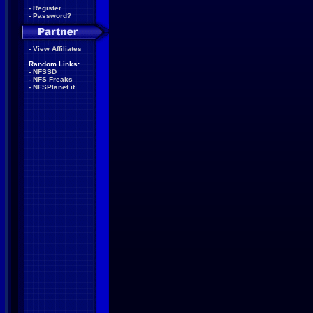
-
Register
-
Password?
-
View Affiliates
Random Links:
-
NFSSD
-
NFS Freaks
-
NFSPlanet.it