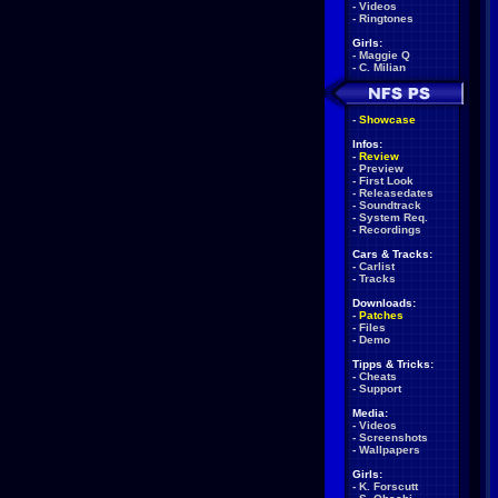
-
Videos
-
Ringtones
Girls:
-
Maggie Q
-
C. Milian
-
Showcase
Infos:
-
Review
-
Preview
-
First Look
-
Releasedates
-
Soundtrack
-
System Req.
-
Recordings
Cars & Tracks:
-
Carlist
-
Tracks
Downloads:
-
Patches
-
Files
-
Demo
Tipps & Tricks:
-
Cheats
-
Support
Media:
-
Videos
-
Screenshots
-
Wallpapers
Girls:
-
K. Forscutt