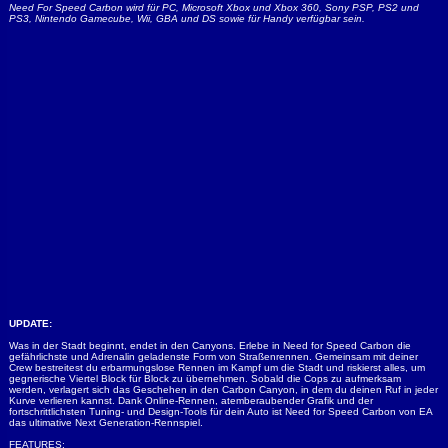
Need For Speed Carbon wird für PC, Microsoft Xbox und Xbox 360, Sony PSP, PS2 und
PS3, Nintendo Gamecube, Wii, GBA und DS sowie für Handy verfügbar sein.
UPDATE:
Was in der Stadt beginnt, endet in den Canyons. Erlebe in Need for Speed Carbon die
gefährlichste und Adrenalin geladenste Form von Straßenrennen. Gemeinsam mit deiner
Crew bestreitest du erbarmungslose Rennen im Kampf um die Stadt und riskierst alles, um
gegnerische Viertel Block für Block zu übernehmen. Sobald die Cops zu aufmerksam
werden, verlagert sich das Geschehen in den Carbon Canyon, in dem du deinen Ruf in jeder
Kurve verlieren kannst. Dank Online-Rennen, atemberaubender Grafik und der
fortschrittlichsten Tuning- und Design-Tools für dein Auto ist Need for Speed Carbon von EA
das ultimative Next Generation-Rennspiel.
FEATURES: