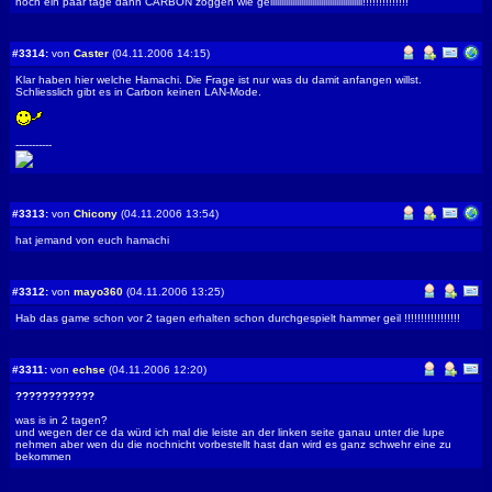
noch ein paar tage dann CARBON zoggen wie geiiiiiiiiiiiillllllllllllllllllllllllllllll!!!!!!!!!!!!!!
#3314:
von
Caster
(04.11.2006 14:15)
Klar haben hier welche Hamachi. Die Frage ist nur was du damit anfangen willst.
Schliesslich gibt es in Carbon keinen LAN-Mode.
-----------
#3313:
von
Chicony
(04.11.2006 13:54)
hat jemand von euch hamachi
#3312:
von
mayo360
(04.11.2006 13:25)
Hab das game schon vor 2 tagen erhalten schon durchgespielt hammer geil !!!!!!!!!!!!!!!!!
#3311:
von
echse
(04.11.2006 12:20)
????????????
was is in 2 tagen?
und wegen der ce da würd ich mal die leiste an der linken seite ganau unter die lupe
nehmen aber wen du die nochnicht vorbestellt hast dan wird es ganz schwehr eine zu
bekommen