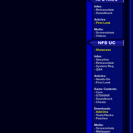
Infos:
-
Releasedate
-
Soundtrack
Articles:
-
First Look
Media:
-
Screenshots
-
Videos
-
Showcase
Infos:
-
Storyline
-
Releasedate
-
System Req.
-
Q&A
Articles:
-
Hands-On
-
First Look
Game Contents:
-
Cars
-
GT500KR
-
Soundtrack
-
Cheats
Downloads:
-
Add-Ons
-
Tools/Hacks
-
Patches
Media:
-
Screenshots
-
Wallpaper