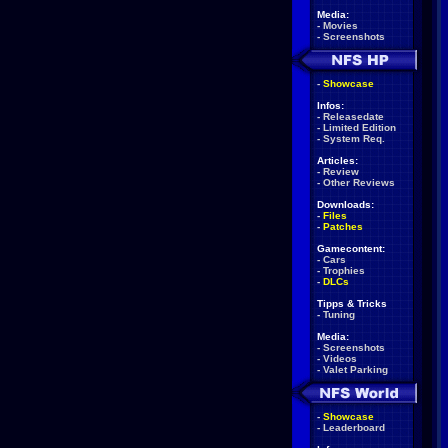
Media:
-
Movies
-
Screenshots
-
Showcase
Infos:
-
Releasedate
-
Limited Edition
-
System Req.
Articles:
-
Review
-
Other Reviews
Downloads:
-
Files
-
Patches
Gamecontent:
-
Cars
-
Trophies
-
DLCs
Tipps & Tricks
-
Tuning
Media:
-
Screenshots
-
Videos
-
Valet Parking
-
Showcase
-
Leaderboard