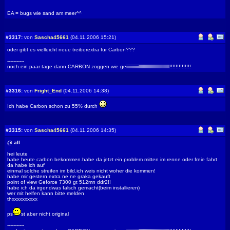
EA = bugs wie sand am meer^^
#3317:
von
Sascha45661
(04.11.2006 15:21)
oder gibt es vielleicht neue treiberextra für Carbon???
-----------
noch ein paar tage dann CARBON zoggen wie geiiiiiiiiiiiillllllllllllllllllllllllllllll!!!!!!!!!!!!!!
#3316:
von
Fright_End
(04.11.2006 14:38)
Ich habe Carbon schon zu 55% durch
#3315:
von
Sascha45661
(04.11.2006 14:35)
@ all
hei leute
habe heute carbon bekommen.habe da jetzt ein problem mitten im renne oder freie fahrt
da habe ich auf
einmal solche streifen im bild.ich weis nicht woher die kommen!
habe mir gestern extra ne ne graka gekauft
point of view Geforce 7300 gt 512mn ddr2!!
habe ich da irgendwas falsch gemacht(beim installieren)
wer mit helfen kann bitte melden
thxxxxxxxxxx
ps
st aber nicht original
-----------