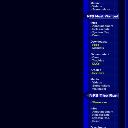
Media:
-
Videos
-
Screenshots
Infos:
-
Announcement
-
Releasedate
-
System Req.
-
Demo
Downloads:
-
Files
-
Manuals
Gamecontent:
-
Cars
-
Trophies
-
DLCs
Articles:
-
Reviews
Media:
-
Videos
-
Screenshots
-
Wallpaper
-
Showcase
Infos:
-
Announcement
-
Releasedate
-
System Req.
-
Demo
Downloads: