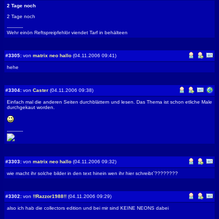
2 Tage noch
2 Tage noch
-----------
Wehr einön Reftspreipfehlör viendet Tarf in behälteen
#3305:
von
matrix neo hallo
(04.11.2006 09:41)
hehe
#3304:
von
Caster
(04.11.2006 09:38)
Einfach mal die anderen Seiten durchblättern und lesen. Das Thema ist schon etliche Male
durchgekaut worden.
-----------
#3303:
von
matrix neo hallo
(04.11.2006 09:32)
wie macht ihr solche bilder in den text hinein wen ihr hier schreibt`????????
#3302:
von
!!Razzor1988!!
(04.11.2006 09:29)
also ich hab die collectors edition und bei mir sind KEINE NEONS dabei
-----------