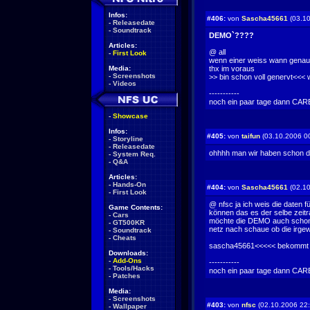
Infos:
#406:
von
Sascha45661
(03.10
-
Releasedate
-
Soundtrack
DEMO`????
Articles:
@ all
-
First Look
wenn einer weiss wann genau
Media:
thx im voraus
-
Screenshots
>> bin schon voll genervt<<< w
-
Videos
-----------
noch ein paar tage dann CARBON zoggen w
-
Showcase
Infos:
#405:
von
taifun
(03.10.2006 0
-
Storyline
-
Releasedate
ohhhh man wir haben schon den
-
System Req.
-
Q&A
Articles:
-
Hands-On
#404:
von
Sascha45661
(02.10
-
First Look
@ nfsc ja ich weis die daten f
Game Contents:
können das es der selbe zeitr
-
Cars
möchte die DEMO auch schon li
-
GT500KR
netz nach schaue ob die irgew
-
Soundtrack
-
Cheats
sascha45661<<<<< bekommt 
Downloads:
-
Add-Ons
-----------
-
Tools/Hacks
noch ein paar tage dann CARBON zoggen w
-
Patches
Media:
-
Screenshots
#403:
von
nfsc
(02.10.2006 22:
-
Wallpaper