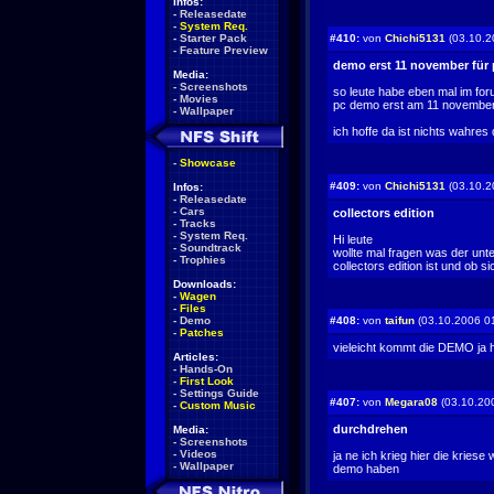
Infos:
-
Releasedate
-
System Req.
-
Starter Pack
#410:
von
Chichi5131
(03.10.2
-
Feature Preview
demo erst 11 november für
Media:
-
Screenshots
so leute habe eben mal im for
-
Movies
pc demo erst am 11 november 
-
Wallpaper
ich hoffe da ist nichts wahres
-
Showcase
#409:
von
Chichi5131
(03.10.2
Infos:
-
Releasedate
-
Cars
collectors edition
-
Tracks
-
System Req.
Hi leute
-
Soundtrack
wollte mal fragen was der un
-
Trophies
collectors edition ist und ob s
Downloads:
-
Wagen
-
Files
-
Demo
#408:
von
taifun
(03.10.2006 0
-
Patches
vieleicht kommt die DEMO ja h
Articles:
-
Hands-On
-
First Look
-
Settings Guide
#407:
von
Megara08
(03.10.20
-
Custom Music
durchdrehen
Media:
-
Screenshots
-
Videos
ja ne ich krieg hier die kriese 
-
Wallpaper
demo haben