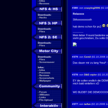
-
Infos
-
Reviews
#380:
von
crazyleg2006
(02.10
Relaxxxx
Downloads:
-
Hacks
SMoooooooooth
hab demo schon für ps2
Downloads:
-
Files
-----------
Mein lieber Freund bedenke woh
steht geschrieben, Du sollst D
Downloads:
-
Files
Downloads:
#379:
von
Cemil
(02.10.2006 1
-
Files
-
Screensaver
Das dauer mir zu lang *heul* -.
Infos:
-
Infos
-
Previews
#378:
von
D&G styler
(02.10.2
-
Reviews
-
Screenshots
EY die sollen endlich die DE
-
Wallpaper
mich bald einliefern xD
-
Forum
WO BLEIBT DIE DEMOOOOOOOOOO 
-
Affiliates
-
Links
-
File-Upload
#377:
von
taifun
(02.10.2006 1