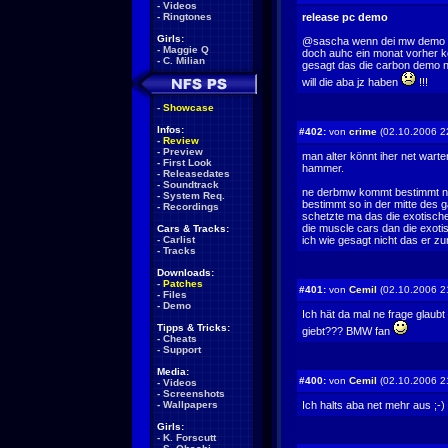
-
Videos
-
Ringtones
release pc demo
Girls:
@sascha wenn dei mw demo 1
-
Maggie Q
doch auhc ein monat vorher 
-
C. Milian
gesagt das die carbon demo 
will die aba jz haben
!!!
-
Showcase
Infos:
#402:
von
crime
(02.10.2006 2
-
Review
-
Preview
man alter könnt iher net warte
-
First Look
hammer.
-
Releasedates
-
Soundtrack
ne derbmw kommt bestimmt net
-
System Req.
bestimmt so in der mitte des
-
Recordings
schetzte ma das die exotisch
die muscle cars dan die exot
Cars & Tracks:
-
Carlist
ich wie gesagt nicht das er 
-
Tracks
Downloads:
-
Patches
#401:
von
Cemil
(02.10.2006 2
-
Files
-
Demo
Ich hät da mal ne frage glaub
Tipps & Tricks:
giebt??? BMW fan
-
Cheats
-
Support
Media:
#400:
von
Cemil
(02.10.2006 2
-
Videos
-
Screenshots
-
Wallpapers
Ich halts aba net mehr aus ;-)
Girls:
-
K. Forscutt