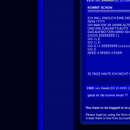
#370:
von
Simimon
(02.10.200
KOMMT SCHON
!!!!!!!!!!!!!!!!!!!!!!!!!!!!!!!!!!!!
ICH WILL ENDLICH EINE D
REIN !?!?!?!
OH MAN EIN 39 JAHRE ALT
UND EIN ZUKUNFTS AUTO
DAS AUFMOTZEN WIRD NO
GGGG EEEEEEEE I L
GG I L E
GG I L E
GG G I L EEEEEEEE LLLLLL
GG G
NEED 4 SPEED 4 EVER
32 TAGE HALTE ICH NICHT 
#369:
von
Cemil
(02.10.2006 1
glaub ihr die kommt heute ??
You have to be logged in to
Please login by using the form i
create
here
a new free account