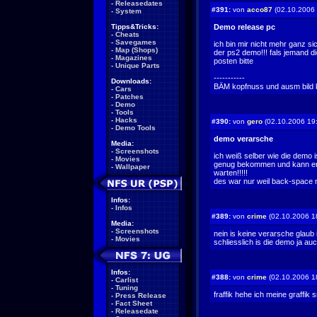
-
Releasedates
#391:
von
acco87
(02.10.2006 
-
System
Tipps&Tricks:
Demo release pc
-
Cheats
-
Savegames
ich bin mir nicht mehr ganz 
-
Map (Shops)
der ps2 demo!!! fals jemand d
-
Magazines
posten bitte
-
Unique Parts
-----------
Downloads:
BÄM kopfnuss und ausm bild k
-
Cars
-
Patches
-
Demo
-
Tools
-
Hacks
#390:
von
gero
(02.10.2006 19
-
Demo Tools
demo verarsche
Media:
-
Screenshots
ich weiß selber wie die demo i
-
Movies
genug bekommen und kann erst
-
Wallpaper
warten!!!!!
des war nur weil back-space me
Infos:
-
Infos
#389:
von
crime
(02.10.2006 1
Media:
-
Screenshots
nein is keine verarsche glaub 
-
Movies
schliesslich is die demo ja au
Infos:
#388:
von
crime
(02.10.2006 1
-
Carlist
-
Tuning
fraffik hehe ich meine graffik s
-
Press Release
-
Fact Sheet
-
Releasedate