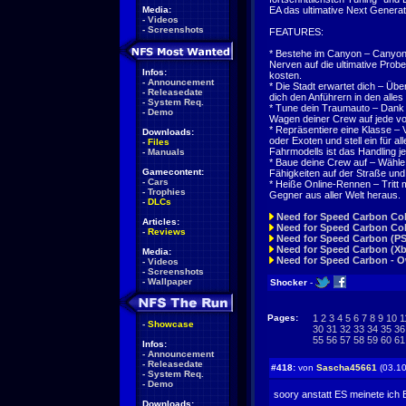
Media:
EA das ultimative Next Generat
-
Videos
-
Screenshots
FEATURES:
* Bestehe im Canyon – Canyon-
Nerven auf die ultimative Prob
Infos:
kosten.
-
Announcement
* Die Stadt erwartet dich – Übe
-
Releasedate
dich den Anführern in den all
-
System Req.
* Tune dein Traumauto – Dank 
-
Demo
Wagen deiner Crew auf jede vor
* Repräsentiere eine Klasse – 
Downloads:
oder Exoten und stell ein für a
-
Files
Fahrmodells ist das Handling j
-
Manuals
* Baue deine Crew auf – Wähle 
Gamecontent:
Fähigkeiten auf der Straße und 
-
Cars
* Heiße Online-Rennen – Tritt 
-
Trophies
Gegner aus aller Welt heraus.
-
DLCs
Need for Speed Carbon Coll
Articles:
Need for Speed Carbon Coll
-
Reviews
Need for Speed Carbon (PS
Need for Speed Carbon (Xb
Media:
Need for Speed Carbon - O
-
Videos
-
Screenshots
-
Wallpaper
Shocker
-
Pages:
1
2
3
4
5
6
7
8
9
10
1
-
Showcase
30
31
32
33
34
35
36
55
56
57
58
59
60
61
Infos:
-
Announcement
-
Releasedate
#418:
von
Sascha45661
(03.10
-
System Req.
-
Demo
soory anstatt ES meinete ich
Downloads: