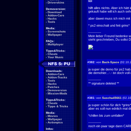
lol
-
Driverskins
hilft alles nichts. Aber ich hä
Demoversion:
gekauft habe will ich auch seh
-
Download
-
Addon-Cars
aber dawei muss ich mich mit
-
Hacks
-
Tools
* ps2 einschalt und fett grins*
Media:
-
Screenshots
-----------
-
Wallpaper
Mein lieber Freund bedenke woh
steht geschrieben, Du sollst D
FAQs:
-
Multiplayer
Tipps&Tricks:
-
Cheats
-
Your Music
#382:
von
Back-Space
(02.10.
ja super die demo für ps2 hab
Downloads:
die demohier...-.- ist doch voll
-
Addon-Cars
-
Addon-Tracks
-----------
-
Tools
** signature deleted **
-
Hacks
-
Patches
-
Demoversion
-
Mission-Mods
#381:
von
Sascha45661
(02.10
Tipps&Tricks:
-
Cheats
ja super schön für dich *grins*
-
Tipps & Tricks
aber es soll nun ednlich mal 
Media:
*chillen bis zum umfallen*
-
Movies
-
Wallpaper
-
Actionpics
-----------
noch ein paar tage dann CARBON zoggen w
Infos: