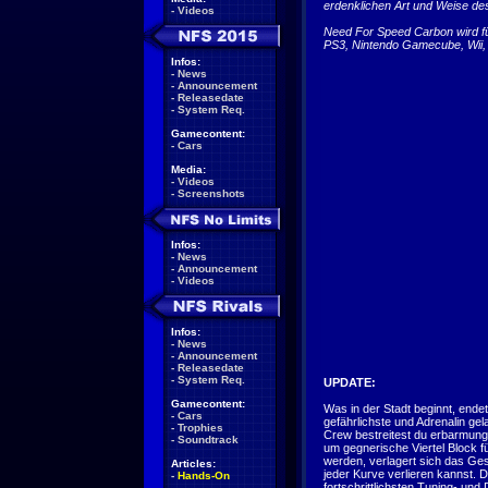
erdenklichen Art und Weise des
-
Videos
Need For Speed Carbon wird f
PS3, Nintendo Gamecube, Wii,
Infos:
-
News
-
Announcement
-
Releasedate
-
System Req.
Gamecontent:
-
Cars
Media:
-
Videos
-
Screenshots
Infos:
-
News
-
Announcement
-
Videos
Infos:
-
News
-
Announcement
-
Releasedate
-
System Req.
UPDATE:
Gamecontent:
Was in der Stadt beginnt, ende
-
Cars
gefährlichste und Adrenalin g
-
Trophies
Crew bestreitest du erbarmungs
-
Soundtrack
um gegnerische Viertel Block 
werden, verlagert sich das Ge
Articles:
jeder Kurve verlieren kannst.
-
Hands-On
fortschrittlichsten Tuning- und