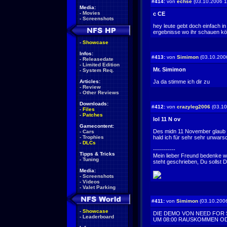
#414:
von
echse
(03.10.2006 1
Media:
-
Movies
c CE
-
Screenshots
hey leute gebt doch einfach in
ergebnisse wo ihr schauen könn
-
Showcase
Infos:
#413:
von
Simimon
(03.10.200
-
Releasedate
-
Limited Edition
Mr. Simimon
-
System Req.
Articles:
Ja da stimme ich dir zu
-
Review
-
Other Reviews
Downloads:
#412:
von
crazyleg2006
(03.10
-
Files
-
Patches
lol 11 N ov
Gamecontent:
Des midn 11 November glaub 
-
Cars
-
Trophies
hald ich für sehr sehr unwarsc
-
DLCs
-----------
Tipps & Tricks
Mein lieber Freund bedenke woh
-
Tuning
steht geschrieben, Du sollst D
Media:
-
Screenshots
-
Videos
-
Valet Parking
#411:
von
Simimon
(03.10.2006
-
Showcase
DIE DEMO VON NEED FOR 
-
Leaderboard
UM 08:00 RAUSKOMMEN O