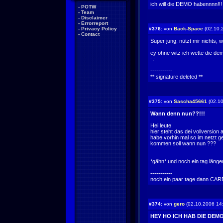
ich will die DEMO habennnn!!!
-
POTW
-
Team
-
Disclaimer
-
Errorreport
-
Privacy Policy
#376:
von
Back-Space
(02.10.
-
Contact
Super jung, nützt mir nichts, w
ey ohne witz ich wette die de
-.-
-----------
** signature deleted **
#375:
von
Sascha45661
(02.10
Wann denn nun??!!!
Hei leute
hier steht das dei vollversion
habe vorhin mal so im netzt g
kommen soll wann nun ???
*gähn* und noch ein tag länger
-----------
noch ein paar tage dann CARBON zoggen w
#374:
von
gero
(02.10.2006 14
HEY HO ICH HAB DIE DEM