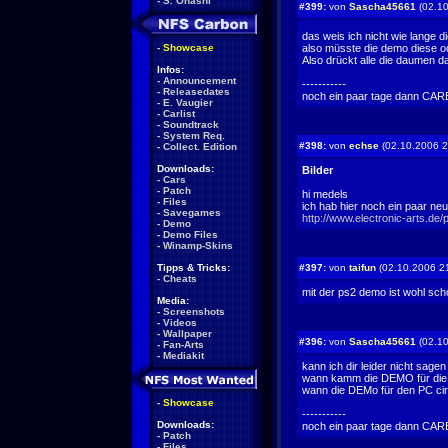
-
S. Ohashi
#399:
von
Sascha45661
(02.10
das weis ich nicht wie lange d
-
Showcase
also müsste die demo diese 
Also drückt alle die daumen d
Infos:
-
Announcement
-----------
-
Releasedates
noch ein paar tage dann CARBON zoggen w
-
E. Vaugier
-
Carlist
-
Soundtrack
-
System Req.
#398:
von
echse
(02.10.2006 2
-
Collect. Edition
Downloads:
Bilder
-
Cars
-
Patch
hi medels
-
Files
ich hab hier noch ein paar ne
-
Savegames
http://www.electronic-arts.de
-
Demo
-
Demo Files
-
Winamp-Skins
Tipps & Tricks:
#397:
von
taifun
(02.10.2006 2
-
Cheats
mit der ps2 demo ist wohl sch
Media:
-
Screenshots
-
Videos
-
Wallpaper
#396:
von
Sascha45661
(02.10
-
Fan-Arts
-
Mediakit
kann ich dir leider nicht sag
wann kamm die DEMO für die 
wann die DEMo für den PC ci
-
Showcase
-----------
Downloads:
noch ein paar tage dann CARBON zoggen w
-
Patch
-
Files