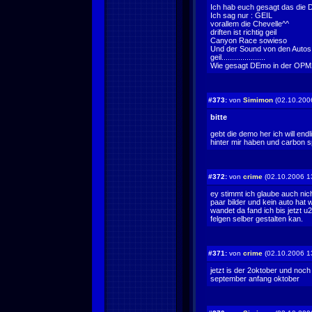
Ich hab euch gesagt das die D
Ich sag nur : GEIL
vorallem die Chevelle^^
driften ist richtig geil
Canyon Race sowieso
Und der Sound von den Autos 
geil.....................
Wie gesagt DEmo in der OP
#373:
von
Simimon
(02.10.200
bitte
gebt die demo her ich will endl
hinter mir haben und carbon s
#372:
von
crime
(02.10.2006 1
ey stimmt ich glaube auch ni
paar bilder und kein auto hat 
wandet da fand ich bis jetzt 
felgen selber gestalten kan.
#371:
von
crime
(02.10.2006 1
jetzt is der 2oktober und no
september anfang oktober