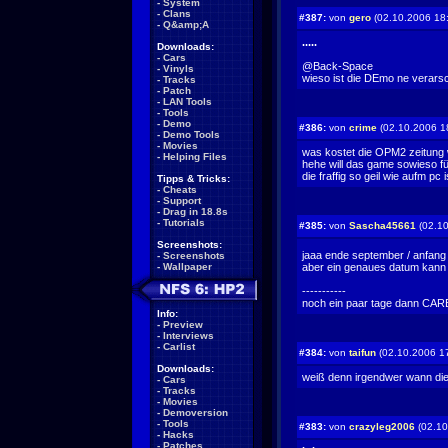
-
System
-
Clans
#387:
von
gero
(02.10.2006 18
-
Q&amp;A
.....
Downloads:
-
Cars
@Back-Space
-
Vinyls
wieso ist die DEmo ne verars
-
Tracks
-
Patch
-
LAN Tools
-
Tools
-
Demo
#386:
von
crime
(02.10.2006 1
-
Demo Tools
-
Movies
was kostet die OPM2 zeitung w
-
Helping Files
hehe will das game sowieso fü
die fraffig so geil wie aufm p
Tipps & Tricks:
-
Cheats
-
Support
-
Drag in 18.8s
-
Tutorials
#385:
von
Sascha45661
(02.10
Screenshots:
jaaa ende september / anfang
-
Screenshots
-
Wallpaper
aber ein genaues datum kann d
-----------
noch ein paar tage dann CARBON zoggen w
Info:
-
Preview
-
Interviews
-
Carlist
#384:
von
taifun
(02.10.2006 1
Downloads:
weiß denn irgendwer wann 
-
Cars
-
Tracks
-
Movies
-
Demoversion
-
Tools
#383:
von
crazyleg2006
(02.10
-
Hacks
-
Patches