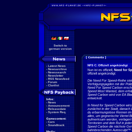
Switch to
german version
NFS C: Offiziell angekündigt
-
Latest News
-
Newsarchive
Nun ist es offiziell,
Need for S
-
Newssearch
offiziell angekündigt:
-
Newsletter
-
RSS Newsfeed
Die Need For Speed-Reihe ste
-
Forum
Verfolgungsjagden mit der Poli
-
Clanlist
Need For Speed Carbon erschei
Speed Most Wanted, dem erfol
Speed Carbon wird von EA Black
entwickelt.
Infos:
-
News
In Need for Speed Carbon wirst
-
Announcement
zunächst in der Stadt, danach
-
Releasedate
-
System Req.
du erbarmungslose Rennen im K
alles, um gegnerische Viertel 
Gamecontent:
aufmerksam werden, verlagert s
-
Cars
Territorien und dein Ruf in jed
-
Soundtrack
Speed Carbon die nächste Gene
bahnbrechenden Autosculpt™-Te
Media: