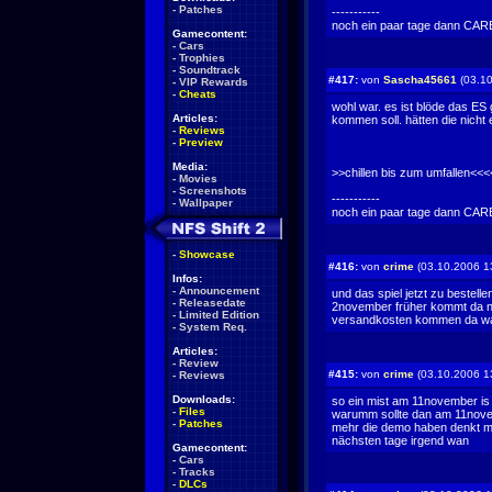
-
Patches
-----------
noch ein paar tage dann CARBON zoggen w
Gamecontent:
-
Cars
-
Trophies
-
Soundtrack
#417:
von
Sascha45661
(03.10
-
VIP Rewards
-
Cheats
wohl war. es ist blöde das E
Articles:
kommen soll. hätten die nicht
-
Reviews
-
Preview
Media:
>>chillen bis zum umfallen<<<
-
Movies
-
Screenshots
-----------
-
Wallpaper
noch ein paar tage dann CARBON zoggen w
-
Showcase
#416:
von
crime
(03.10.2006 1
Infos:
-
Announcement
und das spiel jetzt zu bestel
-
Releasedate
2november früher kommt da ni
-
Limited Edition
versandkosten kommen da wart
-
System Req.
Articles:
-
Review
#415:
von
crime
(03.10.2006 1
-
Reviews
Downloads:
so ein mist am 11november 
-
Files
warumm sollte dan am 11nove
-
Patches
mehr die demo haben denkt ma
nächsten tage irgend wan
Gamecontent:
-
Cars
-
Tracks
-
DLCs