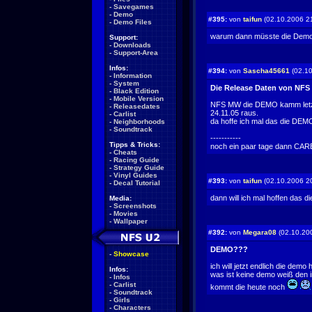
-
Savegames
-
Demo
#395:
von
taifun
(02.10.2006 2
-
Demo Files
warum dann müsste die Demo
Support:
-
Downloads
-
Support-Area
Infos:
#394:
von
Sascha45661
(02.10
-
Information
-
System
Die Release Daten von NF
-
Black Edition
-
Mobile Version
NFS MW die DEMO kamm letzte
-
Releasedates
24.11.05 raus.
-
Carlist
da hoffe ich mal das die DEM
-
Neighborhoods
-
Soundtrack
-----------
Tipps & Tricks:
noch ein paar tage dann CARBON zoggen w
-
Cheats
-
Racing Guide
-
Strategy Guide
-
Vinyl Guides
#393:
von
taifun
(02.10.2006 2
-
Decal Tutorial
dann will ich mal hoffen das 
Media:
-
Screenshots
-
Movies
-
Wallpaper
#392:
von
Megara08
(02.10.20
DEMO???
-
Showcase
ich will jetzt endlich die dem
Infos:
was ist keine demo weiß den 
-
Infos
-
Carlist
kommt die heute noch
-
Soundtrack
-
Girls
-
Characters