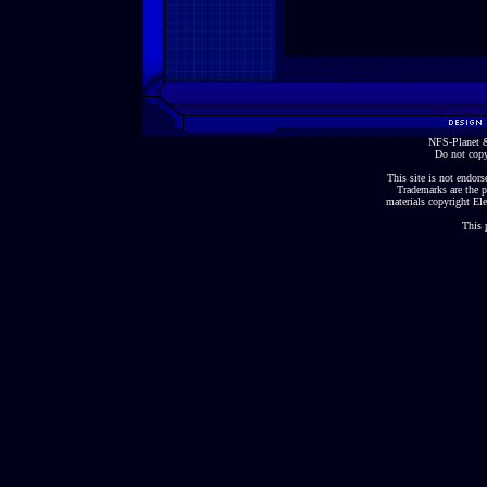
NFS-Planet &
Do not copy
This site is not endorse
Trademarks are the p
materials copyright Ele
This 