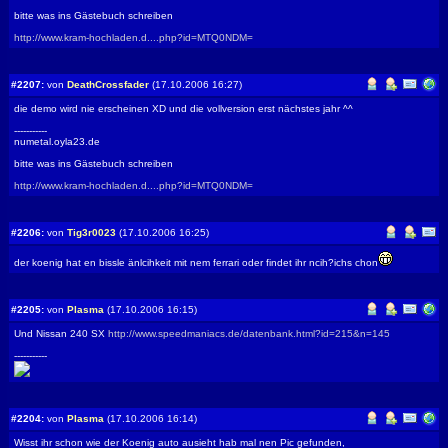
bitte was ins Gästebuch schreiben
http://www.kram-hochladen.d....php?id=MTQ0NDM=
#2207:
von
DeathCrossfader
(17.10.2006 16:27)
die demo wird nie erscheinen XD und die vollversion erst nächstes jahr ^^
-----------
numetal.oyla23.de
bitte was ins Gästebuch schreiben
http://www.kram-hochladen.d....php?id=MTQ0NDM=
#2206:
von
Tig3r0023
(17.10.2006 16:25)
der koenig hat en bissle änlcihkeit mit nem ferrari oder findet ihr ncih?ichs chon
#2205:
von
Plasma
(17.10.2006 16:15)
Und Nissan 240 SX
http://www.speedmaniacs.de/datenbank.html?id=215&n=145
-----------
#2204:
von
Plasma
(17.10.2006 16:14)
Wisst ihr schon wie der Koenig auto ausieht hab mal nen Pic gefunden,