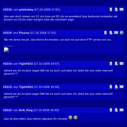
#2216:
von
polskaboy
(17.10.2006 17:02)
das war doch immer um 12 uhr bzw um 00 uhr im ammiland das bedeutet entweder sie
kommt um 21uhr oder morgen bzw die nächsten tage
#2215:
von
Plasma
(17.10.2006 17:01)
Nix mit demo heute, das könnt ihr knicken. tut sich nix auf dem FTP server von ea
-----------
#2214:
von
Tig3r0023
(17.10.2006 16:57)
stimmt wo du es jetzt sagst fällt mir es auch auf aber ich ahbs bie you tube manuell
gesucht ^^
#2213:
von
Tig3r0023
(17.10.2006 16:56)
stimmt wo du es jetzt sagst fällt mir es auch auf aber ich ahbs bie you tube manuell
gesucht ^^
#2212:
von
Drift_King
(17.10.2006 16:52)
das ist das video aus meiner signatur ihr cheater