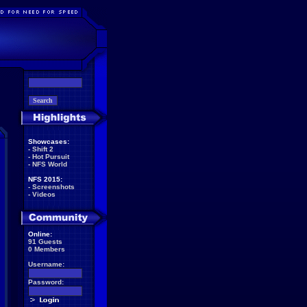
Showcases:
-
Shift 2
-
Hot Pursuit
-
NFS World
NFS 2015:
-
Screenshots
-
Videos
Online:
91 Guests
0 Members
Username:
Password: