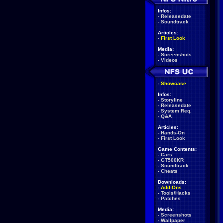
Infos:
-
Releasedate
-
Soundtrack
Articles:
-
First Look
Media:
-
Screenshots
-
Videos
-
Showcase
Infos:
-
Storyline
-
Releasedate
-
System Req.
-
Q&A
Articles:
-
Hands-On
-
First Look
Game Contents:
-
Cars
-
GT500KR
-
Soundtrack
-
Cheats
Downloads:
-
Add-Ons
-
Tools/Hacks
-
Patches
Media:
-
Screenshots
-
Wallpaper