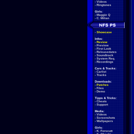
-
Videos
-
Ringtones
Girls:
-
Maggie Q
-
C. Milian
-
Showcase
Infos:
-
Review
-
Preview
-
First Look
-
Releasedates
-
Soundtrack
-
System Req.
-
Recordings
Cars & Tracks:
-
Carlist
-
Tracks
Downloads:
-
Patches
-
Files
-
Demo
Tipps & Tricks:
-
Cheats
-
Support
Media:
-
Videos
-
Screenshots
-
Wallpapers
Girls:
-
K. Forscutt