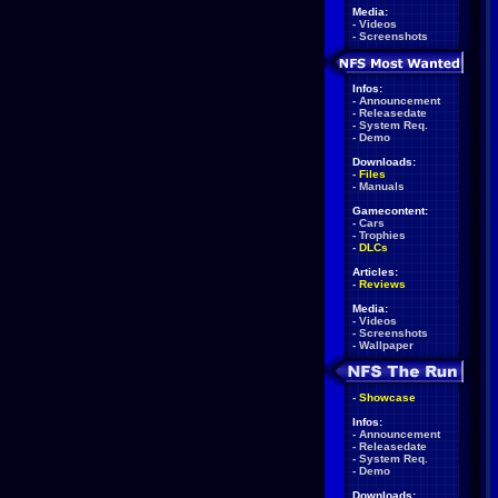
Media:
-
Videos
-
Screenshots
Infos:
-
Announcement
-
Releasedate
-
System Req.
-
Demo
Downloads:
-
Files
-
Manuals
Gamecontent:
-
Cars
-
Trophies
-
DLCs
Articles:
-
Reviews
Media:
-
Videos
-
Screenshots
-
Wallpaper
-
Showcase
Infos:
-
Announcement
-
Releasedate
-
System Req.
-
Demo
Downloads: