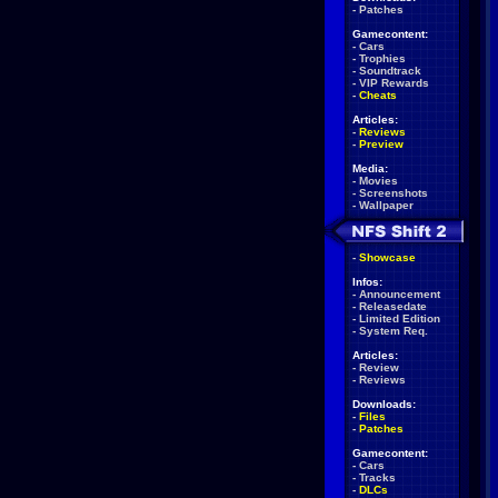
-
Patches
Gamecontent:
-
Cars
-
Trophies
-
Soundtrack
-
VIP Rewards
-
Cheats
Articles:
-
Reviews
-
Preview
Media:
-
Movies
-
Screenshots
-
Wallpaper
-
Showcase
Infos:
-
Announcement
-
Releasedate
-
Limited Edition
-
System Req.
Articles:
-
Review
-
Reviews
Downloads:
-
Files
-
Patches
Gamecontent:
-
Cars
-
Tracks
-
DLCs