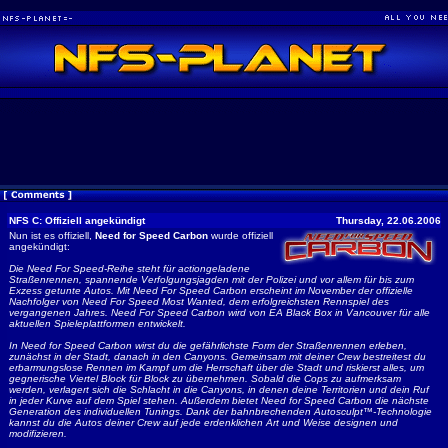
NFS C: Offiziell angekündigt
Thursday, 22.06.2006
Nun ist es offiziell,
Need for Speed Carbon
wurde offiziell
angekündigt:
Die Need For Speed-Reihe steht für actiongeladene
Straßenrennen, spannende Verfolgungsjagden mit der Polizei und vor allem für bis zum
Exzess getunte Autos. Mit Need For Speed Carbon erscheint im November der offizielle
Nachfolger von Need For Speed Most Wanted, dem erfolgreichsten Rennspiel des
vergangenen Jahres. Need For Speed Carbon wird von EA Black Box in Vancouver für alle
aktuellen Spieleplattformen entwickelt.
In Need for Speed Carbon wirst du die gefährlichste Form der Straßenrennen erleben,
zunächst in der Stadt, danach in den Canyons. Gemeinsam mit deiner Crew bestreitest du
erbarmungslose Rennen im Kampf um die Herrschaft über die Stadt und riskierst alles, um
gegnerische Viertel Block für Block zu übernehmen. Sobald die Cops zu aufmerksam
werden, verlagert sich die Schlacht in die Canyons, in denen deine Territorien und dein Ruf
in jeder Kurve auf dem Spiel stehen. Außerdem bietet Need for Speed Carbon die nächste
Generation des individuellen Tunings. Dank der bahnbrechenden Autosculpt™-Technologie
kannst du die Autos deiner Crew auf jede erdenklichen Art und Weise designen und
modifizieren.