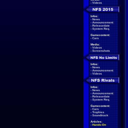
-
Videos
Infos:
-
News
-
Announcement
-
Releasedate
-
System Req.
Gamecontent:
-
Cars
Media:
-
Videos
-
Screenshots
Infos:
-
News
-
Announcement
-
Videos
Infos:
-
News
-
Announcement
-
Releasedate
-
System Req.
Gamecontent:
-
Cars
-
Trophies
-
Soundtrack
Articles:
-
Hands-On