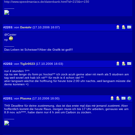
http://www.speedmaniacs.de/datenbank.html?id=215&n=150
-----------
#2203:
von
Dantohr
(17.10.2006 16:07)
@Caster
np
-----------
Das Leben ist Scheisse!!!Aber die Grafik ist geil!!!
#2202:
von
Tig3r0023
(17.10.2006 16:03)
nur 4 stunden ?^^
nja ka wie lange du form pc hockst^^ ich zock acuh gerne aber nit merh als 5 studnen am
tag weil soviel zeit hab ich nit^^ für mcih is 4 schon viel ^^
aber langsam wächst die hoffnung für heute bzw 2:00 uhr nachts..weil langsam müsste die
demo kommen =)
#2201:
von
Plasma
(17.10.2006 16:00)
THX Deadline für deine zustimmung, das ist das erste mal das mir jemand zustimmt. Aber
hoffentlich kommt die heute Raus, morgen muss ich bis 17 Uhr arbeiten, genauso wie am
8.9 nov. sch****, habe dann nur 4 h zeit um Carbon zu zocken.
-----------