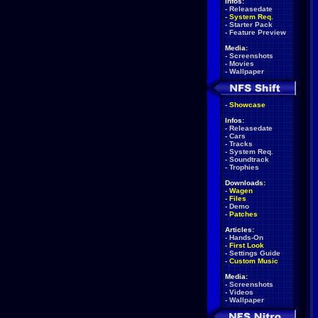
Infos:
-
Releasedate
-
System Req.
-
Starter Pack
-
Feature Preview
Media:
-
Screenshots
-
Movies
-
Wallpaper
-
Showcase
Infos:
-
Releasedate
-
Cars
-
Tracks
-
System Req.
-
Soundtrack
-
Trophies
Downloads:
-
Wagen
-
Files
-
Demo
-
Patches
Articles:
-
Hands-On
-
First Look
-
Settings Guide
-
Custom Music
Media:
-
Screenshots
-
Videos
-
Wallpaper