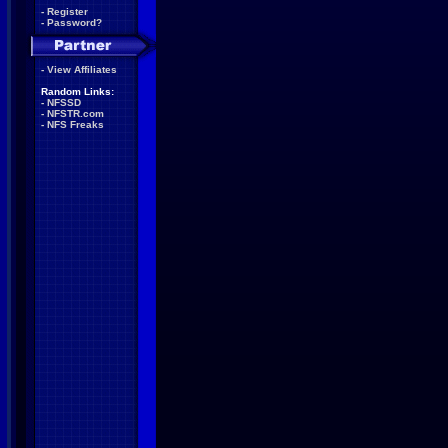
-
Register
-
Password?
-
View Affiliates
Random Links:
-
NFSSD
-
NFSTR.com
-
NFS Freaks