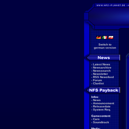
Switch to
german version
-
Latest News
-
Newsarchive
-
Newssearch
-
Newsletter
-
RSS Newsfeed
-
Forum
-
Clanlist
Infos:
-
News
-
Announcement
-
Releasedate
-
System Req.
Gamecontent:
-
Cars
-
Soundtrack
Media: