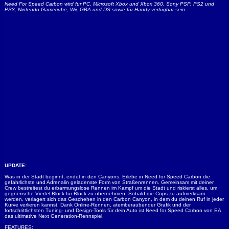
Need For Speed Carbon wird für PC, Microsoft Xbox und Xbox 360, Sony PSP, PS2 und
PS3, Nintendo Gamecube, Wii, GBA und DS sowie für Handy verfügbar sein.
UPDATE:
Was in der Stadt beginnt, endet in den Canyons. Erlebe in Need for Speed Carbon die
gefährlichste und Adrenalin geladenste Form von Straßenrennen. Gemeinsam mit deiner
Crew bestreitest du erbarmungslose Rennen im Kampf um die Stadt und riskierst alles, um
gegnerische Viertel Block für Block zu übernehmen. Sobald die Cops zu aufmerksam
werden, verlagert sich das Geschehen in den Carbon Canyon, in dem du deinen Ruf in jeder
Kurve verlieren kannst. Dank Online-Rennen, atemberaubender Grafik und der
fortschrittlichsten Tuning- und Design-Tools für dein Auto ist Need for Speed Carbon von EA
das ultimative Next Generation-Rennspiel.
FEATURES: