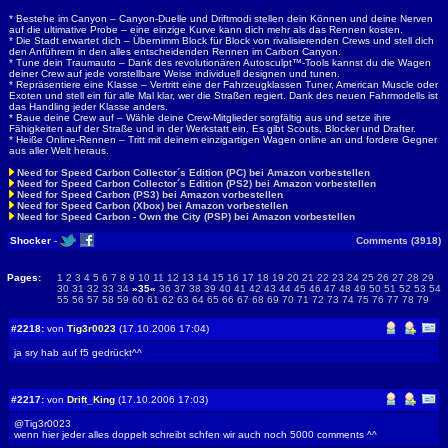
* Bestehe im Canyon – Canyon-Duelle und Driftmodi stellen dein Können und deine Nerven
auf die ultimative Probe – eine einzige Kurve kann dich mehr als das Rennen kosten.
* Die Stadt erwartet dich – Übernimm Block für Block von rivalisierenden Crews und stell dich
den Anführern in den alles entscheidenden Rennen im Carbon Canyon.
* Tune dein Traumauto – Dank des revolutionären Autosculpt™-Tools kannst du die Wagen
deiner Crew auf jede vorstellbare Weise individuell designen und tunen.
* Repräsentiere eine Klasse – Vertritt eine der Fahrzeugklassen Tuner, American Muscle oder
Exoten und stell ein für alle Mal klar, wer die Straßen regiert. Dank des neuen Fahrmodells ist
das Handling jeder Klasse anders.
* Baue deine Crew auf – Wähle deine Crew-Mitglieder sorgfältig aus und setze ihre
Fähigkeiten auf der Straße und in der Werkstatt ein. Es gibt Scouts, Blocker und Drafter.
* Heiße Online-Rennen – Tritt mit deinem einzigartigen Wagen online an und fordere Gegner
aus aller Welt heraus.
Need for Speed Carbon Collector´s Edition (PC) bei Amazon vorbestellen
Need for Speed Carbon Collector´s Edition (PS2) bei Amazon vorbestellen
Need for Speed Carbon (PS3) bei Amazon vorbestellen
Need for Speed Carbon (Xbox) bei Amazon vorbestellen
Need for Speed Carbon - Own the City (PSP) bei Amazon vorbestellen
Shocker
-
Comments (3918)
Pages:
1
2
3
4
5
6
7
8
9
10
11
12
13
14
15
16
17
18
19
20
21
22
23
24
25
26
27
28
29
30
31
32
33
34
»35«
36
37
38
39
40
41
42
43
44
45
46
47
48
49
50
51
52
53
54
55
56
57
58
59
60
61
62
63
64
65
66
67
68
69
70
71
72
73
74
75
76
77
78
79
#2218:
von
Tig3r0023
(17.10.2006 17:04)
ja sry hab auf f5 gedrückt^^
#2217:
von
Drift_King
(17.10.2006 17:03)
@Tig3r0023
wenn hier jeder alles doppelt schreibt schfen wir auch noch 5000 comments ^^