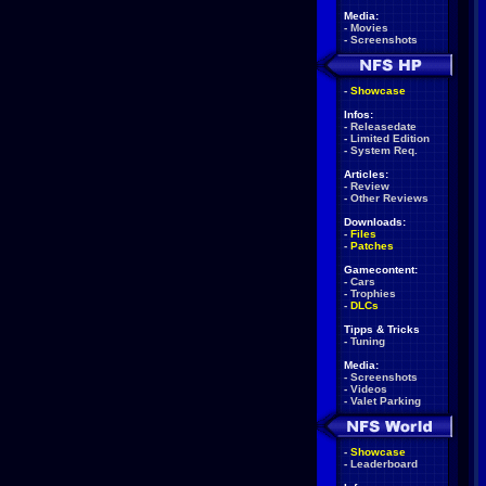
Media:
-
Movies
-
Screenshots
-
Showcase
Infos:
-
Releasedate
-
Limited Edition
-
System Req.
Articles:
-
Review
-
Other Reviews
Downloads:
-
Files
-
Patches
Gamecontent:
-
Cars
-
Trophies
-
DLCs
Tipps & Tricks
-
Tuning
Media:
-
Screenshots
-
Videos
-
Valet Parking
-
Showcase
-
Leaderboard