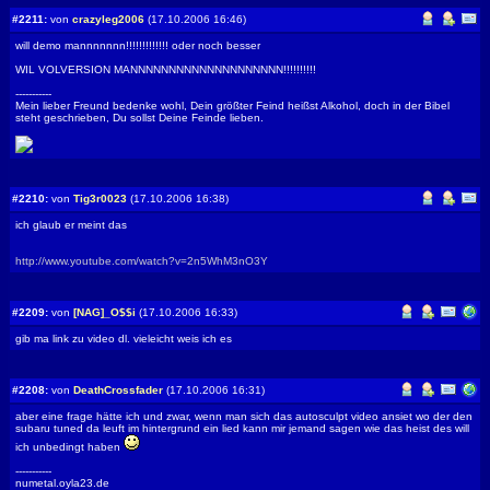
#2211:
von
crazyleg2006
(17.10.2006 16:46)
will demo mannnnnnn!!!!!!!!!!!!! oder noch besser
WIL VOLVERSION MANNNNNNNNNNNNNNNNNNNN!!!!!!!!!!
-----------
Mein lieber Freund bedenke wohl, Dein größter Feind heißst Alkohol, doch in der Bibel
steht geschrieben, Du sollst Deine Feinde lieben.
#2210:
von
Tig3r0023
(17.10.2006 16:38)
ich glaub er meint das
http://www.youtube.com/watch?v=2n5WhM3nO3Y
#2209:
von
[NAG]_O$$i
(17.10.2006 16:33)
gib ma link zu video dl. vieleicht weis ich es
#2208:
von
DeathCrossfader
(17.10.2006 16:31)
aber eine frage hätte ich und zwar, wenn man sich das autosculpt video ansiet wo der den
subaru tuned da leuft im hintergrund ein lied kann mir jemand sagen wie das heist des will
ich unbedingt haben
-----------
numetal.oyla23.de