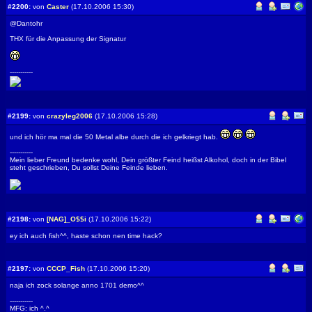
#2200:
von
Caster
(17.10.2006 15:30)
@Dantohr
THX für die Anpassung der Signatur
-----------
#2199:
von
crazyleg2006
(17.10.2006 15:28)
und ich hör ma mal die 50 Metal albe durch die ich gelkriegt hab.
-----------
Mein lieber Freund bedenke wohl, Dein größter Feind heißst Alkohol, doch in der Bibel
steht geschrieben, Du sollst Deine Feinde lieben.
#2198:
von
[NAG]_O$$i
(17.10.2006 15:22)
ey ich auch fish^^, haste schon nen time hack?
#2197:
von
CCCP_Fish
(17.10.2006 15:20)
naja ich zock solange anno 1701 demo^^
-----------
MFG: ich ^.^